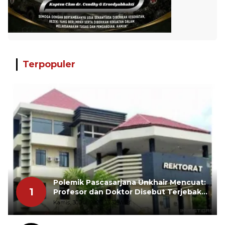
Terpopuler
Polemik Pascasarjana Unkhair Mencuat:
1
Profesor dan Doktor Disebut Terjebak
dalam Rutinitas Akademik Akhir Pekan
Kamis, 30 Juli 2026, 13:32 WIB