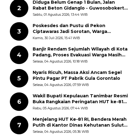
Diduga Belum Genap 1 Bulan, Jalan
2
Rabat Beton Gidanglo - Guwosobokerto
Sudah Pecah
Sabtu, 01 Agustus 2026, 13:44 WIB
Poskesdes dan Pustu di Pekon
3
Ciptawaras Jadi Sorotan, Warga
Keluhkan Fasilitas Terbengkalai dan
Kamis, 30 Juli 2026, 15:41 WIB
Dugaan Pungutan
Banjir Rendam Sejumlah Wilayah di Kota
4
Padang, Proses Evakuasi Warga Masih
Berlangsung
Selasa, 04 Agustus 2026, 10:18 WIB
Nyaris Ricuh, Massa Aksi Ancam Segel
5
Pintu Pagar PT Pabrik Gula Gorontalo
Selasa, 04 Agustus 2026, 07:59 WIB
Wakil Bupati Kepulauan Tanimbar Resmi
6
Buka Rangkaian Peringatan HUT ke-81
Kemerdekaan RI, ASN Diajak Perkuat
Rabu, 05 Agustus 2026, 07:44 WIB
Semangat Nasionalisme
Menjelang HUT Ke-81 RI, Bendera Merah
7
Putih di Kantor Dinas Kehutanan Sulut
Disorot Warga
Selasa, 04 Agustus 2026, 05:36 WIB