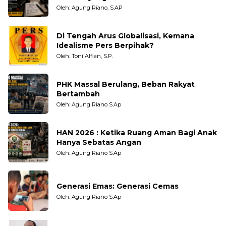
Pengamat dan LSM
Oleh: Agung Riano, S.AP
Di Tengah Arus Globalisasi, Kemana
Idealisme Pers Berpihak?
Oleh: Toni Alfian, S.P.
PHK Massal Berulang, Beban Rakyat
Bertambah
Oleh: Agung Riano S.Ap
HAN 2026 : Ketika Ruang Aman Bagi Anak
Hanya Sebatas Angan
Oleh: Agung Riano S.Ap
Generasi Emas: Generasi Cemas
Oleh: Agung Riano S.Ap