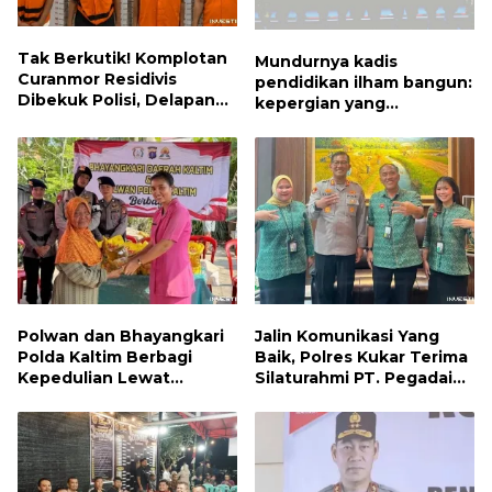
Tak Berkutik! Komplotan
Mundurnya kadis
Curanmor Residivis
pendidikan ilham bangun:
Dibekuk Polisi, Delapan
kepergian yang
Aksi Curanmor Di
disayangkan, panggilan
Candipuro Terungkap
untuk kembali berbenah
Polwan dan Bhayangkari
Jalin Komunikasi Yang
Polda Kaltim Berbagi
Baik, Polres Kukar Terima
Kepedulian Lewat
Silaturahmi PT. Pegadaian
Penyaluran Bantuan
Cabang Tenggarong
Sosial kepada Warga