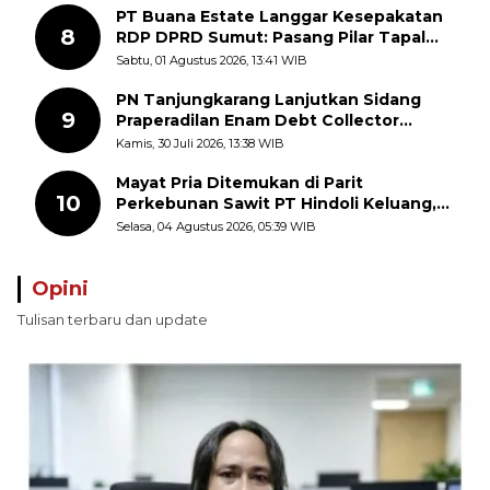
PT Buana Estate Langgar Kesepakatan
8
RDP DPRD Sumut: Pasang Pilar Tapal
Batas Sepihak Tanpa Libatkan
Sabtu, 01 Agustus 2026, 13:41 WIB
Masyarakat
PN Tanjungkarang Lanjutkan Sidang
9
Praperadilan Enam Debt Collector
dengan Pemeriksaan Saksi
Kamis, 30 Juli 2026, 13:38 WIB
Mayat Pria Ditemukan di Parit
10
Perkebunan Sawit PT Hindoli Keluang,
Polisi Selidiki Penyebab Kematian
Selasa, 04 Agustus 2026, 05:39 WIB
Opini
Tulisan terbaru dan update