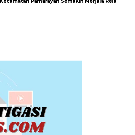
 Di Kecamatan Pamarayan Semakin Merjala Rela