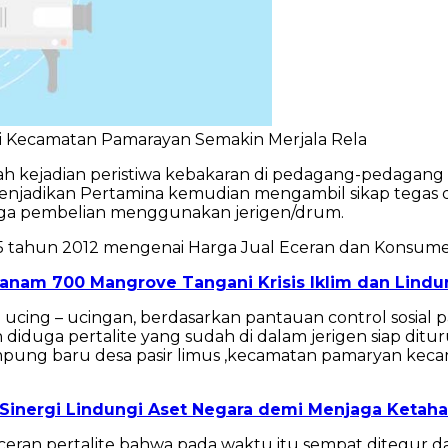
n Di Kecamatan Pamarayan Semakin Merjala Rela
h kejadian peristiwa kebakaran di pedagang-pedagang
enjadikan Pertamina kemudian mengambil sikap tegas 
 juga pembelian menggunakan jerigen/drum.
o. 15 tahun 2012 mengenai Harga Jual Eceran dan Konsu
Tanam 700 Mangrove Tangani Krisis Iklim dan Lind
 ucing – ucingan, berdasarkan pantauan control sosial p
diduga pertalite yang sudah di dalam jerigen siap ditu
mpung baru desa pasir limus ,kecamatan pamaryan ke
 Sinergi Lindungi Aset Negara demi Menjaga Ketaha
l eceran pertalite bahwa pada waktu itu sempat ditegu