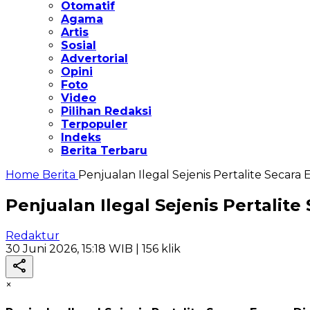
Otomatif
Agama
Artis
Sosial
Advertorial
Opini
Foto
Video
Pilihan Redaksi
Terpopuler
Indeks
Berita Terbaru
Home
Berita
Penjualan Ilegal Sejenis Pertalite Secar
Penjualan Ilegal Sejenis Pertali
Redaktur
30 Juni 2026, 15:18 WIB
| 156 klik
×