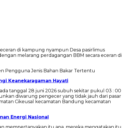
 eceran di kampung nyampun Desa pasirlimus
dengan melarang perdagangan BBM secara eceran di
men Pengguna Jenis Bahan Bakar Tertentu
ungi Keanekaragaman Hayati
ada tanggal 28 juni 2026 subuh sekitar pukul 03 : 00
runkan diwarung pengecer yang tidak jauh dari pasar
camatan Cikeusal kecamatan Bandung kecamatan
nan Energi Nasional
r dan mempertanyakan itu apa, mereka mengatakan itu