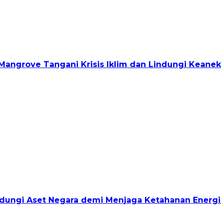
Mangrove Tangani Krisis Iklim dan Lindungi Keane
indungi Aset Negara demi Menjaga Ketahanan Energi