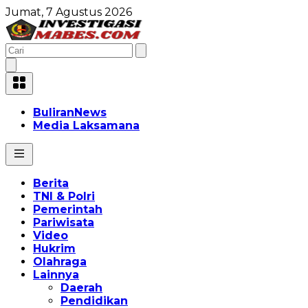
Jumat, 7 Agustus 2026
BuliranNews
Media Laksamana
Berita
TNI & Polri
Pemerintah
Pariwisata
Video
Hukrim
Olahraga
Lainnya
Daerah
Pendidikan