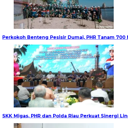
Perkokoh Benteng Pesisir Dumai, PHR Tanam 700 
SKK Migas, PHR dan Polda Riau Perkuat Sinergi L