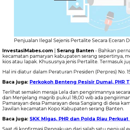
Penjualan Ilegal Sejenis Pertalite Secara Ecera
InvestasiMabes.com
|
Serang Banten
- Bahkan perna
kecamatan pamaryan kabupaten serang sepertinya, m
kios atau lapak. Khususnya jenis Pertalite. Termasuk
Hal ini diatur dalam Peraturan Presiden (Perpres) N
Baca juga:
Perkokoh Benteng Pesisir Dumai, PHR 
Terlihat semakin meraja Lela dan pengirimannya secara
dan Menjelang magrib pukul 18,00 wib ada pengiriman 
Pamarayan desa Pamarayan desa Sangiang di desa ka
Jawilan kecamatan Kopo Kabupaten serang Banten.
Baca juga:
SKK Migas, PHR dan Polda Riau Perkuat
Saat di konfirmasi Pengakuan dari salah satu penjua