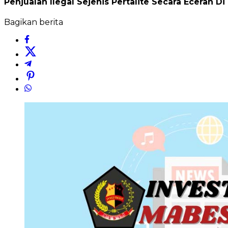
Penjualan Ilegal Sejenis Pertalite Secara Eceran
Bagikan berita