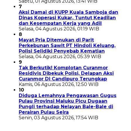
Sabtu, 01 Agustus 2026, 13:41 WIB
7
Aksi Damai di KUPP Kuala Samboja dan
Dinas Koperasi Kukar, Tuntut Keadilan
dan Kesempatan Kerja yang Adil
Selasa, 04 Agustus 2026, 01:19 WIB
8
Mayat Pria Ditemukan di Parit
Perkebunan Sawit PT Hindoli Keluang,
Polisi Selidiki Penyebab Kematian
Selasa, 04 Agustus 2026, 05:39 WIB
9
Tak Berkutik! Komplotan Curanmor
Residivis Dibekuk Polisi, Delapan Aksi
Curanmor Di Candipuro Terungkap
Kamis, 06 Agustus 2026, 12:50 WIB
10
Diduga Lemahnya Pengawasan Gugus
Pulau Provinsi Maluku Picu Dugaan
Pungli terhadap Nelayan Bale-Bale di
Perairan Pulau Seira
Senin, 03 Agustus 2026, 17:54 WIB