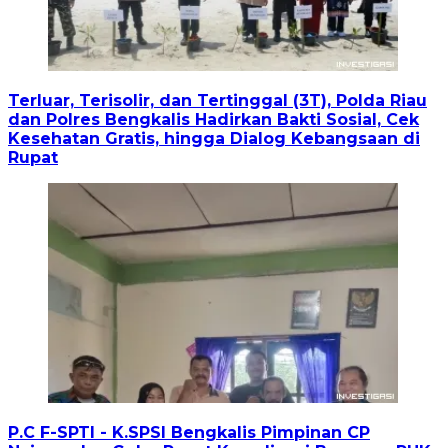
Terluar, Terisolir, dan Tertinggal (3T), Polda Riau
dan Polres Bengkalis Hadirkan Bakti Sosial, Cek
Kesehatan Gratis, hingga Dialog Kebangsaan di
Rupat
P.C F-SPTI - K.SPSI Bengkalis Pimpinan CP