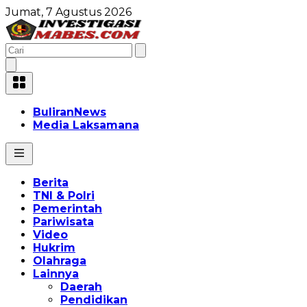
Jumat, 7 Agustus 2026
BuliranNews
Media Laksamana
Berita
TNI & Polri
Pemerintah
Pariwisata
Video
Hukrim
Olahraga
Lainnya
Daerah
Pendidikan