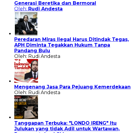
Generasi Beretika dan Bermoral
Oleh:
Rudi Andesta
Peredaran Miras Ilegal Harus Ditindak Tegas,
APH Diminta Tegakkan Hukum Tanpa
Pandang Bulu
Oleh: Rudi Andesta
Mengenang Jasa Para Pejuang Kemerdekaan
Oleh: Rudi Andesta
Tanggapan Terbuka: "LONDO IRENG" Itu
Julukan yang tidak Adil untuk Wartawan,