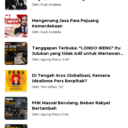
Tanpa Pandang Bulu
Oleh: Rudi Andesta
Mengenang Jasa Para Pejuang
Kemerdekaan
Oleh: Rudi Andesta
Tanggapan Terbuka: "LONDO IRENG" Itu
Julukan yang tidak Adil untuk Wartawan,
Pengamat dan LSM
Oleh: Agung Riano, S.AP
Di Tengah Arus Globalisasi, Kemana
Idealisme Pers Berpihak?
Oleh: Toni Alfian, S.P.
PHK Massal Berulang, Beban Rakyat
Bertambah
Oleh: Agung Riano S.Ap