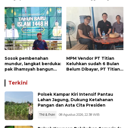
Pelepasan Burung
MPA dan PT TKWL
Wujudkan Kepedulian
Berjibaku di Siak Kecil
Lingkungan
dan Mandau
Sosok pembenahan
MPM Vendor PT Titian
mundur, langkat berduka:
Keluhkan sudah 6 Bulan
pak ilhamsyah bangun
Belum Dibayar, PT Titian
ST.MT, jangan tinggalkan
beralasan Invoice Belum
dunia pendidikan kita
di Bayar Pertamina
Terkini
Polsek Kampar Kiri Intensif Pantau
Lahan Jagung, Dukung Ketahanan
Pangan dan Asta Cita Presiden
TNI & Polri
08 Agustus 2026, 22:38 WIB