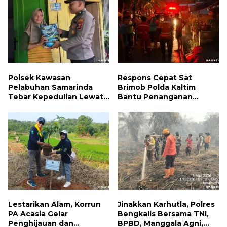
Polsek Kawasan
Respons Cepat Sat
Pelabuhan Samarinda
Brimob Polda Kaltim
Tebar Kepedulian Lewat
Bantu Penanganan
Jumat Berbagi, Warga
Kebakaran Permukiman di
Sungai Dama Terima
Samarinda
Bantuan Sosial
Lestarikan Alam, Korrun
Jinakkan Karhutla, Polres
PA Acasia Gelar
Bengkalis Bersama TNI,
Penghijauan dan
BPBD, Manggala Agni,