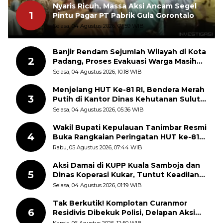
Nyaris Ricuh, Massa Aksi Ancam Segel
1
Pintu Pagar PT Pabrik Gula Gorontalo
Selasa, 04 Agustus 2026, 07:59 WIB
Banjir Rendam Sejumlah Wilayah di Kota
2
Padang, Proses Evakuasi Warga Masih
Berlangsung
Selasa, 04 Agustus 2026, 10:18 WIB
Menjelang HUT Ke-81 RI, Bendera Merah
3
Putih di Kantor Dinas Kehutanan Sulut
Disorot Warga
Selasa, 04 Agustus 2026, 05:36 WIB
Wakil Bupati Kepulauan Tanimbar Resmi
4
Buka Rangkaian Peringatan HUT ke-81
Kemerdekaan RI, ASN Diajak Perkuat
Rabu, 05 Agustus 2026, 07:44 WIB
Semangat Nasionalisme
Aksi Damai di KUPP Kuala Samboja dan
5
Dinas Koperasi Kukar, Tuntut Keadilan
dan Kesempatan Kerja yang Adil
Selasa, 04 Agustus 2026, 01:19 WIB
Tak Berkutik! Komplotan Curanmor
6
Residivis Dibekuk Polisi, Delapan Aksi
Curanmor Di Candipuro Terungkap