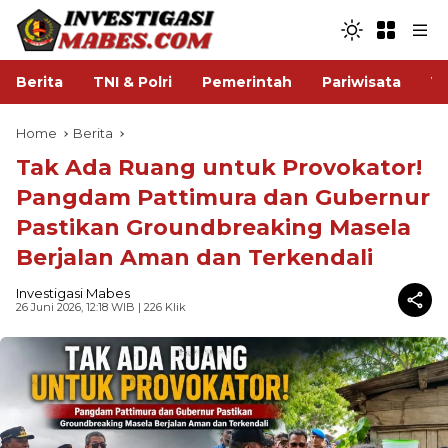
Berita
TNI & Polri
Pemerintah
Pariwisata
V
Home
Berita
Tak Ada Ruang untuk Provokator!
Pangdam Pattimura dan Gubernur
Pastikan Groundbreaking Masela
Berjalan Aman dan Terkendali
Investigasi Mabes
26 Juni 2026, 12:18 WIB
| 226 Klik