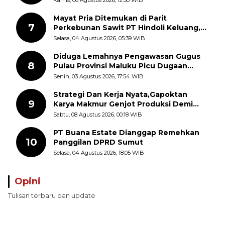
Kamis, 06 Agustus 2026, 12:50 WIB
Mayat Pria Ditemukan di Parit
7
Perkebunan Sawit PT Hindoli Keluang,
Polisi Selidiki Penyebab Kematian
Selasa, 04 Agustus 2026, 05:39 WIB
Diduga Lemahnya Pengawasan Gugus
8
Pulau Provinsi Maluku Picu Dugaan
Pungli terhadap Nelayan Bale-Bale di
Senin, 03 Agustus 2026, 17:54 WIB
Perairan Pulau Seira
Strategi Dan Kerja Nyata,Gapoktan
9
Karya Makmur Genjot Produksi Demi
Swasembada Pangan
Sabtu, 08 Agustus 2026, 00:18 WIB
PT Buana Estate Dianggap Remehkan
10
Panggilan DPRD Sumut
Selasa, 04 Agustus 2026, 18:05 WIB
Opini
Tulisan terbaru dan update