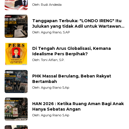
Oleh: Rudi Andesta
Tanggapan Terbuka: "LONDO IRENG" Itu
Julukan yang tidak Adil untuk Wartawan,
Pengamat dan LSM
Oleh: Agung Riano, S.AP
Di Tengah Arus Globalisasi, Kemana
Idealisme Pers Berpihak?
Oleh: Toni Alfian, S.P.
PHK Massal Berulang, Beban Rakyat
Bertambah
Oleh: Agung Riano S.Ap
HAN 2026 : Ketika Ruang Aman Bagi Anak
Hanya Sebatas Angan
Oleh: Agung Riano S.Ap