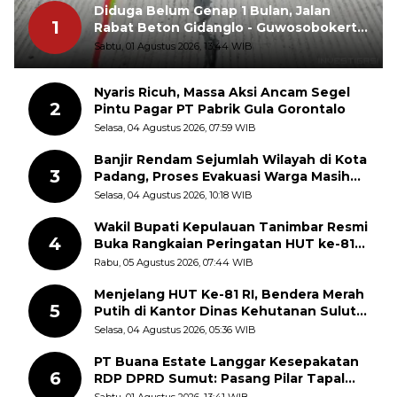
Diduga Belum Genap 1 Bulan, Jalan
1
Rabat Beton Gidanglo - Guwosobokerto
Sudah Pecah
Sabtu, 01 Agustus 2026, 13:44 WIB
Nyaris Ricuh, Massa Aksi Ancam Segel
2
Pintu Pagar PT Pabrik Gula Gorontalo
Selasa, 04 Agustus 2026, 07:59 WIB
Banjir Rendam Sejumlah Wilayah di Kota
3
Padang, Proses Evakuasi Warga Masih
Berlangsung
Selasa, 04 Agustus 2026, 10:18 WIB
Wakil Bupati Kepulauan Tanimbar Resmi
4
Buka Rangkaian Peringatan HUT ke-81
Kemerdekaan RI, ASN Diajak Perkuat
Rabu, 05 Agustus 2026, 07:44 WIB
Semangat Nasionalisme
Menjelang HUT Ke-81 RI, Bendera Merah
5
Putih di Kantor Dinas Kehutanan Sulut
Disorot Warga
Selasa, 04 Agustus 2026, 05:36 WIB
PT Buana Estate Langgar Kesepakatan
6
RDP DPRD Sumut: Pasang Pilar Tapal
Batas Sepihak Tanpa Libatkan
Sabtu, 01 Agustus 2026, 13:41 WIB