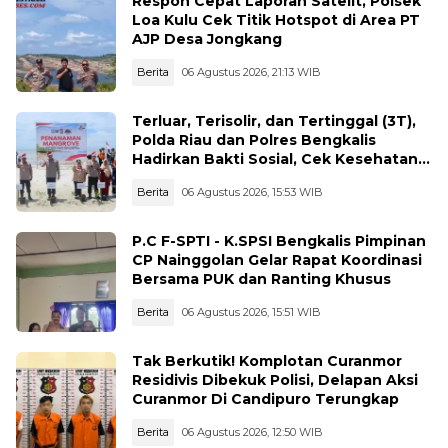
Respon Cepat Laporan Satelit, Polsek
Loa Kulu Cek Titik Hotspot di Area PT
AJP Desa Jongkang
Berita
06 Agustus 2026, 21:13 WIB
Terluar, Terisolir, dan Tertinggal (3T),
Polda Riau dan Polres Bengkalis
Hadirkan Bakti Sosial, Cek Kesehatan
Gratis, hingga Dialog Kebangsaan di
Berita
06 Agustus 2026, 15:53 WIB
Rupat
P.C F-SPTI - K.SPSI Bengkalis Pimpinan
CP Nainggolan Gelar Rapat Koordinasi
Bersama PUK dan Ranting Khusus
Berita
06 Agustus 2026, 15:51 WIB
Tak Berkutik! Komplotan Curanmor
Residivis Dibekuk Polisi, Delapan Aksi
Curanmor Di Candipuro Terungkap
Berita
06 Agustus 2026, 12:50 WIB