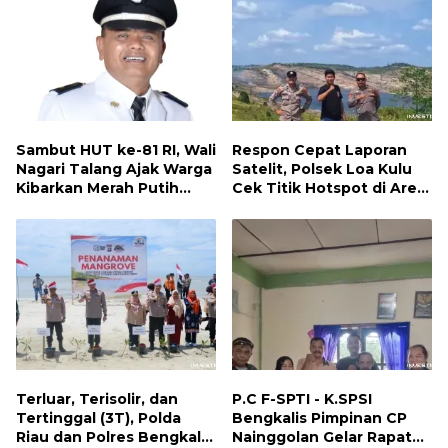
Sambut HUT ke-81 RI, Wali
Respon Cepat Laporan
Nagari Talang Ajak Warga
Satelit, Polsek Loa Kulu
Kibarkan Merah Putih
Cek Titik Hotspot di Area
Sebagai Wujud Cinta
PT AJP Desa Jongkang
Tanah Air
Terluar, Terisolir, dan
P.C F-SPTI - K.SPSI
Tertinggal (3T), Polda
Bengkalis Pimpinan CP
Riau dan Polres Bengkalis
Nainggolan Gelar Rapat