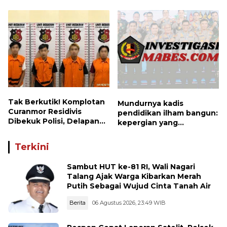
Hadirkan Bakti Sosial, Cek
Koordinasi Bersama PUK
Kesehatan Gratis, hingga
dan Ranting Khusus
Dialog Kebangsaan di
Rupat
Tak Berkutik! Komplotan
Mundurnya kadis
Curanmor Residivis
pendidikan ilham bangun:
Dibekuk Polisi, Delapan
kepergian yang
Aksi Curanmor Di
disayangkan, panggilan
Candipuro Terungkap
untuk kembali berbenah
Terkini
Sambut HUT ke-81 RI, Wali Nagari
Talang Ajak Warga Kibarkan Merah
Putih Sebagai Wujud Cinta Tanah Air
Berita
06 Agustus 2026, 23:49 WIB