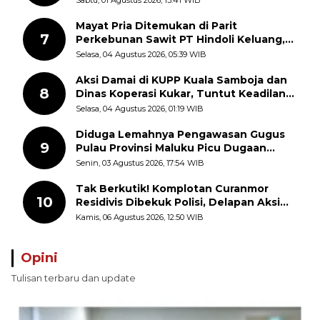
Masyarakat
Mayat Pria Ditemukan di Parit
7
Perkebunan Sawit PT Hindoli Keluang,
Polisi Selidiki Penyebab Kematian
Selasa, 04 Agustus 2026, 05:39 WIB
Aksi Damai di KUPP Kuala Samboja dan
8
Dinas Koperasi Kukar, Tuntut Keadilan
dan Kesempatan Kerja yang Adil
Selasa, 04 Agustus 2026, 01:19 WIB
Diduga Lemahnya Pengawasan Gugus
9
Pulau Provinsi Maluku Picu Dugaan
Pungli terhadap Nelayan Bale-Bale di
Senin, 03 Agustus 2026, 17:54 WIB
Perairan Pulau Seira
Tak Berkutik! Komplotan Curanmor
10
Residivis Dibekuk Polisi, Delapan Aksi
Curanmor Di Candipuro Terungkap
Kamis, 06 Agustus 2026, 12:50 WIB
Opini
Tulisan terbaru dan update