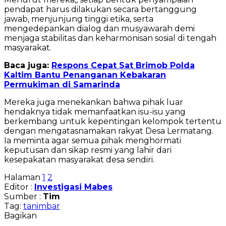
pendapat harus dilakukan secara bertanggung
jawab, menjunjung tinggi etika, serta
mengedepankan dialog dan musyawarah demi
menjaga stabilitas dan keharmonisan sosial di tengah
masyarakat.
Baca juga:
Respons Cepat Sat Brimob Polda
Kaltim Bantu Penanganan Kebakaran
Permukiman di Samarinda
Mereka juga menekankan bahwa pihak luar
hendaknya tidak memanfaatkan isu-isu yang
berkembang untuk kepentingan kelompok tertentu
dengan mengatasnamakan rakyat Desa Lermatang.
Ia meminta agar semua pihak menghormati
keputusan dan sikap resmi yang lahir dari
kesepakatan masyarakat desa sendiri.
Halaman
1
2
Editor :
Investigasi Mabes
Sumber :
Tim
Tag:
tanimbar
Bagikan