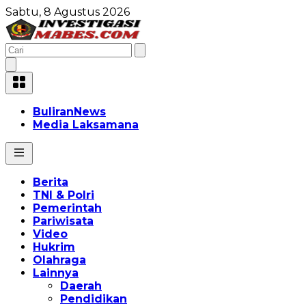
Sabtu, 8 Agustus 2026
BuliranNews
Media Laksamana
Berita
TNI & Polri
Pemerintah
Pariwisata
Video
Hukrim
Olahraga
Lainnya
Daerah
Pendidikan