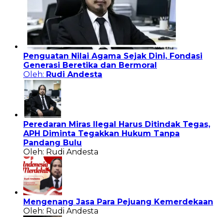
Penguatan Nilai Agama Sejak Dini, Fondasi
Generasi Beretika dan Bermoral
Oleh:
Rudi Andesta
Peredaran Miras Ilegal Harus Ditindak Tegas,
APH Diminta Tegakkan Hukum Tanpa
Pandang Bulu
Oleh: Rudi Andesta
Mengenang Jasa Para Pejuang Kemerdekaan
Oleh: Rudi Andesta