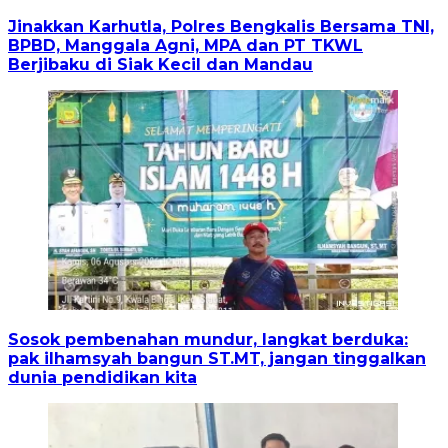
Jinakkan Karhutla, Polres Bengkalis Bersama TNI,
BPBD, Manggala Agni, MPA dan PT TKWL
Berjibaku di Siak Kecil dan Mandau
Sosok pembenahan mundur, langkat berduka:
pak ilhamsyah bangun ST.MT, jangan tinggalkan
dunia pendidikan kita