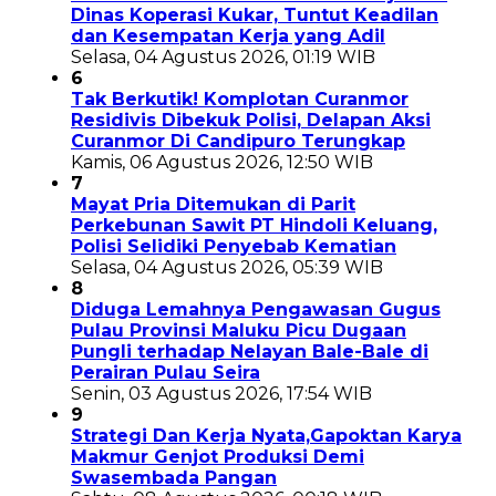
Dinas Koperasi Kukar, Tuntut Keadilan
dan Kesempatan Kerja yang Adil
Selasa, 04 Agustus 2026, 01:19 WIB
6
Tak Berkutik! Komplotan Curanmor
Residivis Dibekuk Polisi, Delapan Aksi
Curanmor Di Candipuro Terungkap
Kamis, 06 Agustus 2026, 12:50 WIB
7
Mayat Pria Ditemukan di Parit
Perkebunan Sawit PT Hindoli Keluang,
Polisi Selidiki Penyebab Kematian
Selasa, 04 Agustus 2026, 05:39 WIB
8
Diduga Lemahnya Pengawasan Gugus
Pulau Provinsi Maluku Picu Dugaan
Pungli terhadap Nelayan Bale-Bale di
Perairan Pulau Seira
Senin, 03 Agustus 2026, 17:54 WIB
9
Strategi Dan Kerja Nyata,Gapoktan Karya
Makmur Genjot Produksi Demi
Swasembada Pangan