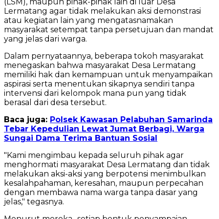
(LSM), maupun pihak-pihak lain di luar Desa
Lermatang agar tidak melakukan aksi demonstrasi
atau kegiatan lain yang mengatasnamakan
masyarakat setempat tanpa persetujuan dan mandat
yang jelas dari warga.
Dalam pernyataannya, beberapa tokoh masyarakat
menegaskan bahwa masyarakat Desa Lermatang
memiliki hak dan kemampuan untuk menyampaikan
aspirasi serta menentukan sikapnya sendiri tanpa
intervensi dari kelompok mana pun yang tidak
berasal dari desa tersebut.
Baca juga:
Polsek Kawasan Pelabuhan Samarinda
Tebar Kepedulian Lewat Jumat Berbagi, Warga
Sungai Dama Terima Bantuan Sosial
"Kami mengimbau kepada seluruh pihak agar
menghormati masyarakat Desa Lermatang dan tidak
melakukan aksi-aksi yang berpotensi menimbulkan
kesalahpahaman, keresahan, maupun perpecahan
dengan membawa nama warga tanpa dasar yang
jelas," tegasnya.
Menurut mereka,, setiap bentuk penyampaian