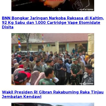
BNN Bongkar Jaringan Narkoba Raksasa di Kaltim,
92 Kg Sabu dan 1.000 Cartridge Vape Etomidate
Disita
Wakil Presiden RI Gibran Rakabuming Raka Tinjau
Jembatan Kendawi