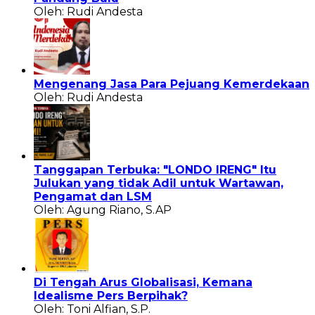
Oleh: Rudi Andesta
Mengenang Jasa Para Pejuang Kemerdekaan
Oleh: Rudi Andesta
Tanggapan Terbuka: "LONDO IRENG" Itu
Julukan yang tidak Adil untuk Wartawan,
Pengamat dan LSM
Oleh: Agung Riano, S.AP
Di Tengah Arus Globalisasi, Kemana
Idealisme Pers Berpihak?
Oleh: Toni Alfian, S.P.