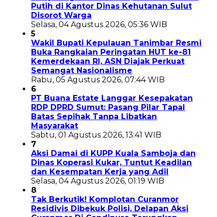
Putih di Kantor Dinas Kehutanan Sulut
Disorot Warga
Selasa, 04 Agustus 2026, 05:36 WIB
5
Wakil Bupati Kepulauan Tanimbar Resmi
Buka Rangkaian Peringatan HUT ke-81
Kemerdekaan RI, ASN Diajak Perkuat
Semangat Nasionalisme
Rabu, 05 Agustus 2026, 07:44 WIB
6
PT Buana Estate Langgar Kesepakatan
RDP DPRD Sumut: Pasang Pilar Tapal
Batas Sepihak Tanpa Libatkan
Masyarakat
Sabtu, 01 Agustus 2026, 13:41 WIB
7
Aksi Damai di KUPP Kuala Samboja dan
Dinas Koperasi Kukar, Tuntut Keadilan
dan Kesempatan Kerja yang Adil
Selasa, 04 Agustus 2026, 01:19 WIB
8
Tak Berkutik! Komplotan Curanmor
Residivis Dibekuk Polisi, Delapan Aksi