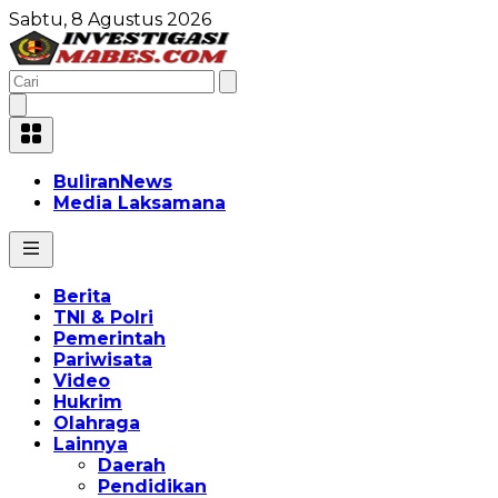
Sabtu, 8 Agustus 2026
BuliranNews
Media Laksamana
Berita
TNI & Polri
Pemerintah
Pariwisata
Video
Hukrim
Olahraga
Lainnya
Daerah
Pendidikan