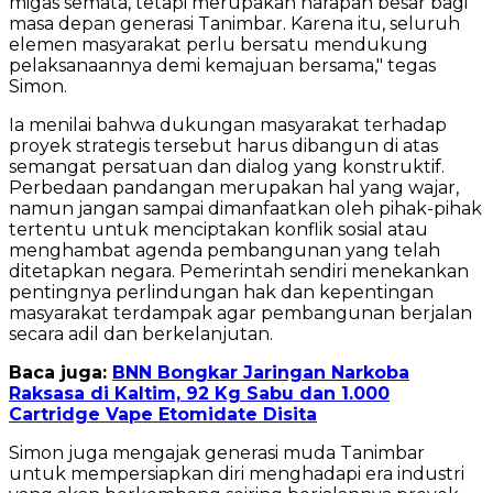
migas semata, tetapi merupakan harapan besar bagi
masa depan generasi Tanimbar. Karena itu, seluruh
elemen masyarakat perlu bersatu mendukung
pelaksanaannya demi kemajuan bersama," tegas
Simon.
Ia menilai bahwa dukungan masyarakat terhadap
proyek strategis tersebut harus dibangun di atas
semangat persatuan dan dialog yang konstruktif.
Perbedaan pandangan merupakan hal yang wajar,
namun jangan sampai dimanfaatkan oleh pihak-pihak
tertentu untuk menciptakan konflik sosial atau
menghambat agenda pembangunan yang telah
ditetapkan negara. Pemerintah sendiri menekankan
pentingnya perlindungan hak dan kepentingan
masyarakat terdampak agar pembangunan berjalan
secara adil dan berkelanjutan.
Baca juga:
BNN Bongkar Jaringan Narkoba
Raksasa di Kaltim, 92 Kg Sabu dan 1.000
Cartridge Vape Etomidate Disita
Simon juga mengajak generasi muda Tanimbar
untuk mempersiapkan diri menghadapi era industri