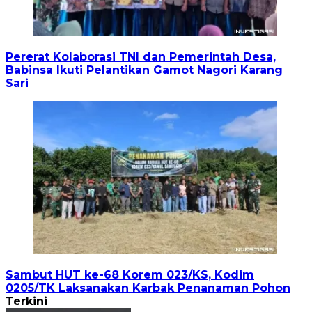
Pererat Kolaborasi TNI dan Pemerintah Desa,
Babinsa Ikuti Pelantikan Gamot Nagori Karang
Sari
Sambut HUT ke-68 Korem 023/KS, Kodim
0205/TK Laksanakan Karbak Penanaman Pohon
Terkini