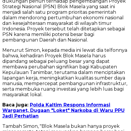
dukungan penuh terhadap pengembangan Proyek
Strategi Nasional (PSN) Blok Masela yang saat ini
menjadi salah satu program prioritas pemerintah
dalam mendorong pertumbuhan ekonomi nasional
dan kesejahteraan masyarakat di wilayah timur
Indonesia. Proyek tersebut telah ditetapkan sebagai
PSN karena memiliki potensi besar bagi
pembangunan Daerah dan Nasional.
Menurut Simon, kepada media ini lewat dia telfonnya
bahwa, kehadiran Proyek Blok Masela harus
dipandang sebagai peluang besar yang dapat
membawa perubahan signifikan bagi Kabupaten
Kepulauan Tanimbar, terutama dalam menciptakan
lapangan kerja, meningkatkan kualitas sumber daya
manusia, mempercepat pembangunan infrastruktur,
serta membuka ruang investasi yang lebih luas bagi
masyarakat lokal.
Baca juga:
Polda Kaltim Respons Informasi
Warganet, Dugaan "Loket" Narkoba di Waru PPU
Jadi Perhatian
Tambah Simon, "Blok Masela bukan hanya proyek