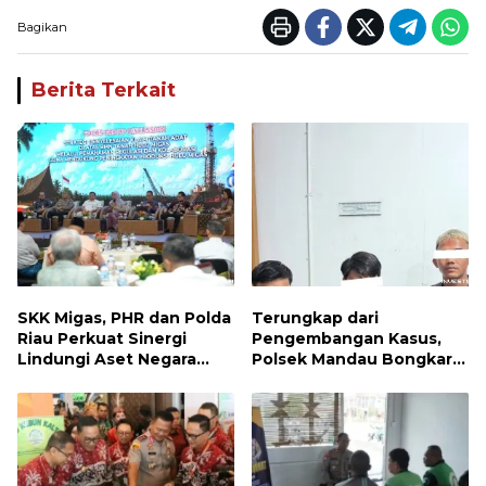
Bagikan
Berita Terkait
SKK Migas, PHR dan Polda
Terungkap dari
Riau Perkuat Sinergi
Pengembangan Kasus,
Lindungi Aset Negara
Polsek Mandau Bongkar
demi Menjaga Ketahanan
Peredaran Sabu dan
Energi Nasional
Ekstasi di Air Jamban,
Tiga Pelaku Diamankan