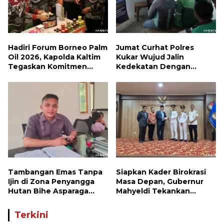
Hadiri Forum Borneo Palm
Jumat Curhat Polres
Oil 2026, Kapolda Kaltim
Kukar Wujud Jalin
Tegaskan Komitmen
Kedekatan Dengan
Cegah Karhutla
Masyarakat
Tambangan Emas Tanpa
Siapkan Kader Birokrasi
Ijin di Zona Penyangga
Masa Depan, Gubernur
Hutan Bihe Asparaga
Mahyeldi Tekankan
Dihentikan, Air Sungai
Integritas hingga
Keruh dan Wisata
Transformasi Digital
Terkini
Terancam
Kepada Praja IPDN Asal