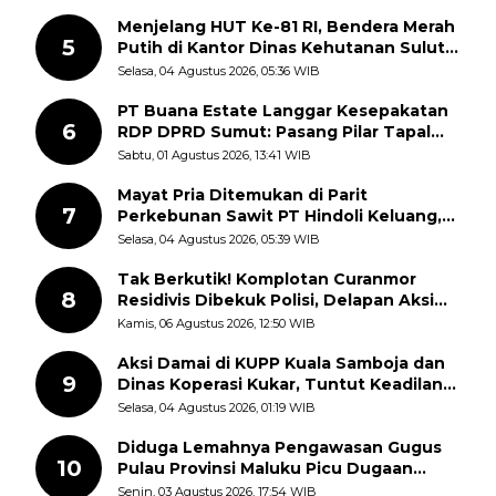
Semangat Nasionalisme
Menjelang HUT Ke-81 RI, Bendera Merah
5
Putih di Kantor Dinas Kehutanan Sulut
Disorot Warga
Selasa, 04 Agustus 2026, 05:36 WIB
PT Buana Estate Langgar Kesepakatan
6
RDP DPRD Sumut: Pasang Pilar Tapal
Batas Sepihak Tanpa Libatkan
Sabtu, 01 Agustus 2026, 13:41 WIB
Masyarakat
Mayat Pria Ditemukan di Parit
7
Perkebunan Sawit PT Hindoli Keluang,
Polisi Selidiki Penyebab Kematian
Selasa, 04 Agustus 2026, 05:39 WIB
Tak Berkutik! Komplotan Curanmor
8
Residivis Dibekuk Polisi, Delapan Aksi
Curanmor Di Candipuro Terungkap
Kamis, 06 Agustus 2026, 12:50 WIB
Aksi Damai di KUPP Kuala Samboja dan
9
Dinas Koperasi Kukar, Tuntut Keadilan
dan Kesempatan Kerja yang Adil
Selasa, 04 Agustus 2026, 01:19 WIB
Diduga Lemahnya Pengawasan Gugus
10
Pulau Provinsi Maluku Picu Dugaan
Pungli terhadap Nelayan Bale-Bale di
Senin, 03 Agustus 2026, 17:54 WIB