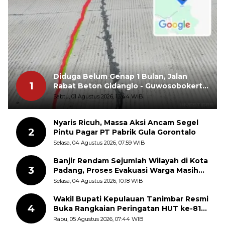
Diduga Belum Genap 1 Bulan, Jalan
1
Rabat Beton Gidanglo - Guwosobokerto
Sudah Pecah
Sabtu, 01 Agustus 2026, 13:44 WIB
Nyaris Ricuh, Massa Aksi Ancam Segel
2
Pintu Pagar PT Pabrik Gula Gorontalo
Selasa, 04 Agustus 2026, 07:59 WIB
Banjir Rendam Sejumlah Wilayah di Kota
3
Padang, Proses Evakuasi Warga Masih
Berlangsung
Selasa, 04 Agustus 2026, 10:18 WIB
Wakil Bupati Kepulauan Tanimbar Resmi
4
Buka Rangkaian Peringatan HUT ke-81
Kemerdekaan RI, ASN Diajak Perkuat
Rabu, 05 Agustus 2026, 07:44 WIB