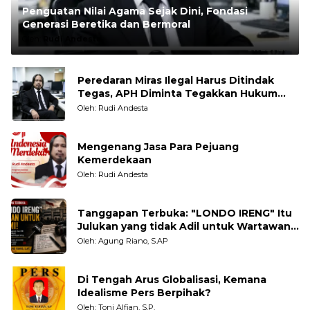
Penguatan Nilai Agama Sejak Dini, Fondasi
Generasi Beretika dan Bermoral
Oleh:
Rudi Andesta
Peredaran Miras Ilegal Harus Ditindak
Tegas, APH Diminta Tegakkan Hukum
Tanpa Pandang Bulu
Oleh: Rudi Andesta
Mengenang Jasa Para Pejuang
Kemerdekaan
Oleh: Rudi Andesta
Tanggapan Terbuka: "LONDO IRENG" Itu
Julukan yang tidak Adil untuk Wartawan,
Pengamat dan LSM
Oleh: Agung Riano, S.AP
Di Tengah Arus Globalisasi, Kemana
Idealisme Pers Berpihak?
Oleh: Toni Alfian, S.P.