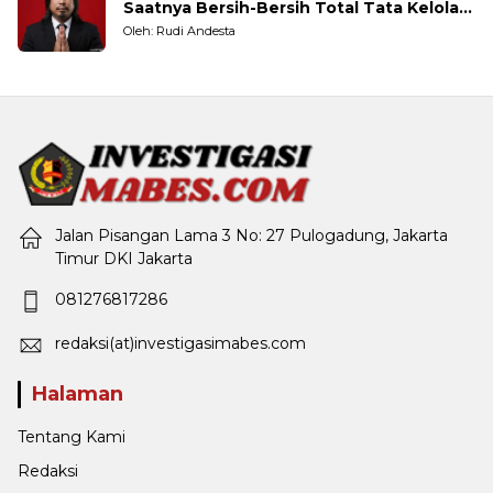
Saatnya Bersih-Bersih Total Tata Kelola
Pemerintahan
Oleh: Rudi Andesta
Jalan Pisangan Lama 3 No: 27 Pulogadung, Jakarta
Timur DKI Jakarta
081276817286
redaksi(at)investigasimabes.com
Halaman
Tentang Kami
Redaksi