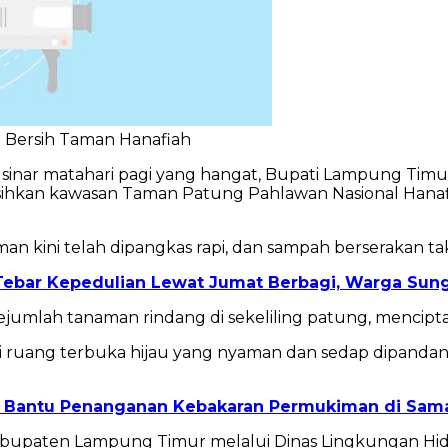
i Bersih Taman Hanafiah
sinar matahari pagi yang hangat, Bupati Lampung Timu
kan kawasan Taman Patung Pahlawan Nasional Hanafi
ini telah dipangkas rapi, dan sampah berserakan tak l
ebar Kepedulian Lewat Jumat Berbagi, Warga Sung
umlah tanaman rindang di sekeliling patung, menciptak
i ruang terbuka hijau yang nyaman dan sedap dipandan
m Bantu Penanganan Kebakaran Permukiman di Sam
ah Kabupaten Lampung Timur melalui Dinas Lingkungan H