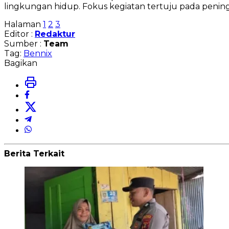
lingkungan hidup. Fokus kegiatan tertuju pada penin
Halaman
1
2
3
Editor :
Redaktur
Sumber :
Team
Tag:
Bennix
Bagikan
Berita Terkait