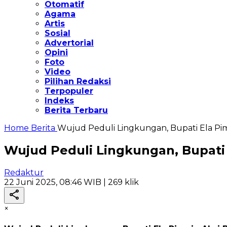
Otomatif
Agama
Artis
Sosial
Advertorial
Opini
Foto
Video
Pilihan Redaksi
Terpopuler
Indeks
Berita Terbaru
Home
Berita
Wujud Peduli Lingkungan, Bupati Ela Pim
Wujud Peduli Lingkungan, Bupati 
Redaktur
22 Juni 2025, 08:46 WIB
| 269 klik
×