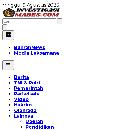
Minggu, 9 Agustus 2026
BuliranNews
Media Laksamana
Berita
TNI & Polri
Pemerintah
Pariwisata
Video
Hukrim
Olahraga
Lainnya
Daerah
Pendidikan