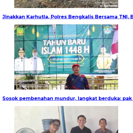
Jinakkan Karhutla, Polres Bengkalis Bersama TNI,
Sosok pembenahan mundur, langkat berduka: pak i