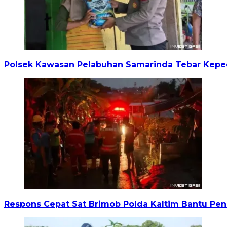
Polsek Kawasan Pelabuhan Samarinda Tebar Keped
Respons Cepat Sat Brimob Polda Kaltim Bantu P