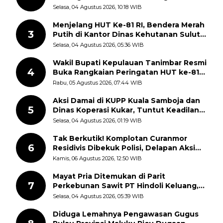
Berlangsung
Selasa, 04 Agustus 2026, 10:18 WIB
Menjelang HUT Ke-81 RI, Bendera Merah
3
Putih di Kantor Dinas Kehutanan Sulut
Disorot Warga
Selasa, 04 Agustus 2026, 05:36 WIB
Wakil Bupati Kepulauan Tanimbar Resmi
4
Buka Rangkaian Peringatan HUT ke-81
Kemerdekaan RI, ASN Diajak Perkuat
Rabu, 05 Agustus 2026, 07:44 WIB
Semangat Nasionalisme
Aksi Damai di KUPP Kuala Samboja dan
5
Dinas Koperasi Kukar, Tuntut Keadilan
dan Kesempatan Kerja yang Adil
Selasa, 04 Agustus 2026, 01:19 WIB
Tak Berkutik! Komplotan Curanmor
6
Residivis Dibekuk Polisi, Delapan Aksi
Curanmor Di Candipuro Terungkap
Kamis, 06 Agustus 2026, 12:50 WIB
Mayat Pria Ditemukan di Parit
7
Perkebunan Sawit PT Hindoli Keluang,
Polisi Selidiki Penyebab Kematian
Selasa, 04 Agustus 2026, 05:39 WIB
Diduga Lemahnya Pengawasan Gugus