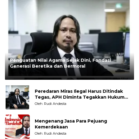
Penguatan Nilai Agama Sejak Dini, Fondasi
Generasi Beretika dan Bermoral
Oleh:
Rudi Andesta
Peredaran Miras Ilegal Harus Ditindak
Tegas, APH Diminta Tegakkan Hukum
Tanpa Pandang Bulu
Oleh: Rudi Andesta
Mengenang Jasa Para Pejuang
Kemerdekaan
Oleh: Rudi Andesta