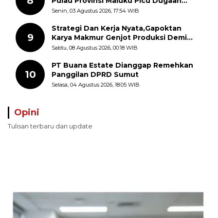
8
Pulau Provinsi Maluku Picu Dugaan
Pungli terhadap Nelayan Bale-Bale di
Senin, 03 Agustus 2026, 17:54 WIB
Perairan Pulau Seira
Strategi Dan Kerja Nyata,Gapoktan
9
Karya Makmur Genjot Produksi Demi
Swasembada Pangan
Sabtu, 08 Agustus 2026, 00:18 WIB
PT Buana Estate Dianggap Remehkan
10
Panggilan DPRD Sumut
Selasa, 04 Agustus 2026, 18:05 WIB
Opini
Tulisan terbaru dan update