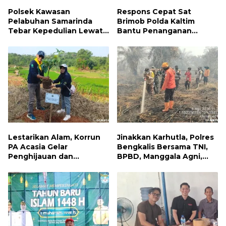
Polsek Kawasan
Respons Cepat Sat
Pelabuhan Samarinda
Brimob Polda Kaltim
Tebar Kepedulian Lewat
Bantu Penanganan
Jumat Berbagi, Warga
Kebakaran Permukiman di
Sungai Dama Terima
Samarinda
Bantuan Sosial
Lestarikan Alam, Korrun
Jinakkan Karhutla, Polres
PA Acasia Gelar
Bengkalis Bersama TNI,
Penghijauan dan
BPBD, Manggala Agni,
Pelepasan Burung
MPA dan PT TKWL
Wujudkan Kepedulian
Berjibaku di Siak Kecil
Lingkungan
dan Mandau