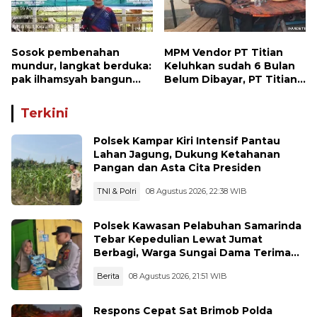
Sosok pembenahan
MPM Vendor PT Titian
mundur, langkat berduka:
Keluhkan sudah 6 Bulan
pak ilhamsyah bangun
Belum Dibayar, PT Titian
ST.MT, jangan tinggalkan
beralasan Invoice Belum
dunia pendidikan kita
di Bayar Pertamina
Terkini
Polsek Kampar Kiri Intensif Pantau
Lahan Jagung, Dukung Ketahanan
Pangan dan Asta Cita Presiden
TNI & Polri
08 Agustus 2026, 22:38 WIB
Polsek Kawasan Pelabuhan Samarinda
Tebar Kepedulian Lewat Jumat
Berbagi, Warga Sungai Dama Terima
Bantuan Sosial
Berita
08 Agustus 2026, 21:51 WIB
Respons Cepat Sat Brimob Polda