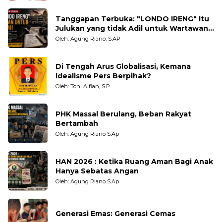
Tanggapan Terbuka: "LONDO IRENG" Itu
Julukan yang tidak Adil untuk Wartawan,
Pengamat dan LSM
Oleh: Agung Riano, S.AP
Di Tengah Arus Globalisasi, Kemana
Idealisme Pers Berpihak?
Oleh: Toni Alfian, S.P.
PHK Massal Berulang, Beban Rakyat
Bertambah
Oleh: Agung Riano S.Ap
HAN 2026 : Ketika Ruang Aman Bagi Anak
Hanya Sebatas Angan
Oleh: Agung Riano S.Ap
Generasi Emas: Generasi Cemas