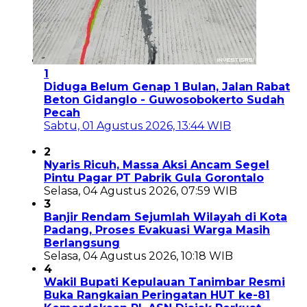
1
Diduga Belum Genap 1 Bulan, Jalan Rabat
Beton Gidanglo - Guwosobokerto Sudah
Pecah
Sabtu, 01 Agustus 2026, 13:44 WIB
2
Nyaris Ricuh, Massa Aksi Ancam Segel
Pintu Pagar PT Pabrik Gula Gorontalo
Selasa, 04 Agustus 2026, 07:59 WIB
3
Banjir Rendam Sejumlah Wilayah di Kota
Padang, Proses Evakuasi Warga Masih
Berlangsung
Selasa, 04 Agustus 2026, 10:18 WIB
4
Wakil Bupati Kepulauan Tanimbar Resmi
Buka Rangkaian Peringatan HUT ke-81