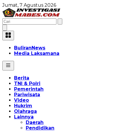
Jumat, 7 Agustus 2026
BuliranNews
Media Laksamana
Berita
TNI & Polri
Pemerintah
Pariwisata
Video
Hukrim
Olahraga
Lainnya
Daerah
Pendidikan