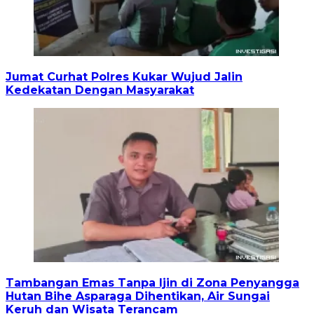
Jumat Curhat Polres Kukar Wujud Jalin
Kedekatan Dengan Masyarakat
Tambangan Emas Tanpa Ijin di Zona Penyangga
Hutan Bihe Asparaga Dihentikan, Air Sungai
Keruh dan Wisata Terancam