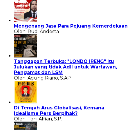
Mengenang Jasa Para Pejuang Kemerdekaan
Oleh: Rudi Andesta
Tanggapan Terbuka: "LONDO IRENG" Itu
Julukan yang tidak Adil untuk Wartawan,
Pengamat dan LSM
Oleh: Agung Riano, S.AP
Di Tengah Arus Globalisasi, Kemana
Idealisme Pers Berpihak?
Oleh: Toni Alfian, S.P.