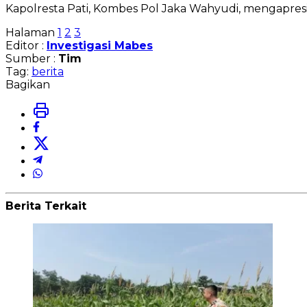
Kapolresta Pati, Kombes Pol Jaka Wahyudi, mengapresi
Halaman
1
2
3
Editor :
Investigasi Mabes
Sumber :
Tim
Tag:
berita
Bagikan
Berita Terkait