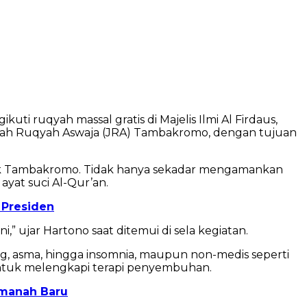
i ruqyah massal gratis di Majelis Ilmi Al Firdaus,
m'iyah Ruqyah Aswaja (JRA) Tambakromo, dengan tujuan
lsek Tambakromo. Tidak hanya sekadar mengamankan
ayat suci Al-Qur’an.
 Presiden
,” ujar Hartono saat ditemui di sela kegiatan.
 asma, hingga insomnia, maupun non-medis seperti
untuk melengkapi terapi penyembuhan.
Amanah Baru