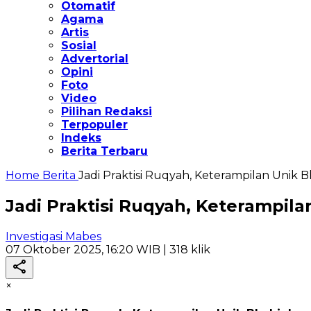
Otomatif
Agama
Artis
Sosial
Advertorial
Opini
Foto
Video
Pilihan Redaksi
Terpopuler
Indeks
Berita Terbaru
Home
Berita
Jadi Praktisi Ruqyah, Keterampilan Unik 
Jadi Praktisi Ruqyah, Keterampil
Investigasi Mabes
07 Oktober 2025, 16:20 WIB
| 318 klik
×