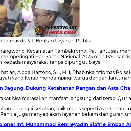
mtibmas di Pati Berikan Layanan Publik
angwono, Kecamatan Tambakromo, Pati, antusias mengikut
gka memperingati Hari Santri Nasional 2025 oleh PAC Ja
 kepada masyarakat tanpa dipungut biaya.
erhatian, Aipda Hartono, SH, MH, Bhabinkamtibmas Po
 ruqyah yang kerap mendampingi warga dengan lantunan 
han Jagung, Dukung Ketahanan Pangan dan Asta Cita
akat bisa merasakan manfaat langsung dari terapi Qur’ani
 berbagai keluhan, baik medis seperti asam lambung,
. Panitia juga menyediakan layanan bekam dan gurah 
Kolonel Inf. Muhammad Benrieyadin Sjafrie Emban 