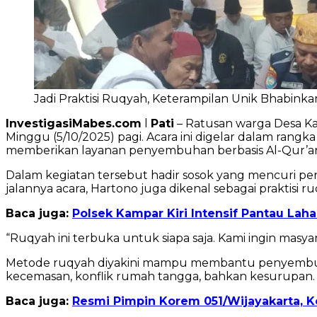
Jadi Praktisi Ruqyah, Keterampilan Unik Bhabinka
InvestigasiMabes.com
l
Pati
– Ratusan warga Desa Kar
Minggu (5/10/2025) pagi. Acara ini digelar dalam ran
memberikan layanan penyembuhan berbasis Al-Qur’an
Dalam kegiatan tersebut hadir sosok yang mencuri p
jalannya acara, Hartono juga dikenal sebagai praktisi
Baca juga:
Polsek Kampar Kiri Intensif Pantau La
“Ruqyah ini terbuka untuk siapa saja. Kami ingin masyar
Metode ruqyah diyakini mampu membantu penyembuhan
kecemasan, konflik rumah tangga, bahkan kesurupan
Baca juga:
Resmi Pimpin Korem 051/Wijayakarta, 