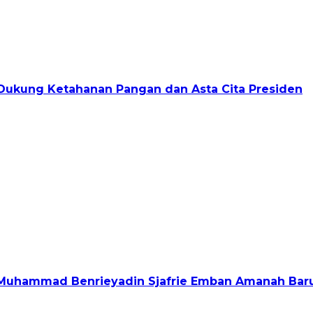
, Dukung Ketahanan Pangan dan Asta Cita Presiden
f. Muhammad Benrieyadin Sjafrie Emban Amanah Bar