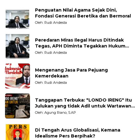
Penguatan Nilai Agama Sejak Dini,
Fondasi Generasi Beretika dan Bermoral
Oleh: Rudi Andesta
Peredaran Miras Ilegal Harus Ditindak
Tegas, APH Diminta Tegakkan Hukum
Tanpa Pandang Bulu
Oleh: Rudi Andesta
Mengenang Jasa Para Pejuang
Kemerdekaan
Oleh: Rudi Andesta
Tanggapan Terbuka: "LONDO IRENG" Itu
Julukan yang tidak Adil untuk Wartawan,
Pengamat dan LSM
Oleh: Agung Riano, S.AP
Di Tengah Arus Globalisasi, Kemana
Idealisme Pers Berpihak?