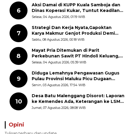
Aksi Damai di KUPP Kuala Samboja dan
6
Dinas Koperasi Kukar, Tuntut Keadilan
dan Kesempatan Kerja yang Adil
Selasa, 04 Agustus 2026, 01:19 WIB
Strategi Dan Kerja Nyata,Gapoktan
7
Karya Makmur Genjot Produksi Demi
Swasembada Pangan
Sabtu, 08 Agustus 2026, 00:18 WIB
Mayat Pria Ditemukan di Parit
8
Perkebunan Sawit PT Hindoli Keluang,
Polisi Selidiki Penyebab Kematian
Selasa, 04 Agustus 2026, 05:39 WIB
Diduga Lemahnya Pengawasan Gugus
9
Pulau Provinsi Maluku Picu Dugaan
Pungli terhadap Nelayan Bale-Bale di
Senin, 03 Agustus 2026, 17:54 WIB
Perairan Pulau Seira
Desa Batu Malenggang Disorot: Laporan
10
ke Kemendes Ada, Keterangan ke LSM
GMAS Berbeda
Jumat, 07 Agustus 2026, 08:08 WIB
Opini
Tulisan terbaru dan update