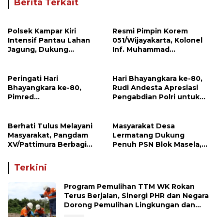
Berita Terkait
Polsek Kampar Kiri
Resmi Pimpin Korem
Intensif Pantau Lahan
051/Wijayakarta, Kolonel
Jagung, Dukung
Inf. Muhammad
Ketahanan Pangan dan
Benrieyadin Sjafrie
Asta Cita Presiden
Emban Amanah Baru
Peringati Hari
Hari Bhayangkara ke-80,
Bhayangkara ke-80,
Rudi Andesta Apresiasi
Pimred
Pengabdian Polri untuk
Investigasimabes.com
Bangsa
Rudi Andesta Sampaikan
Apresiasi dan Ucapan
Berhati Tulus Melayani
Masyarakat Desa
Selamat kepada Kapolres
Masyarakat, Pangdam
Lermatang Dukung
Sijunjung
XV/Pattimura Berbagi
Penuh PSN Blok Masela,
Kasih Bersama Pedagang
Harapkan Pangdam
Kue di Desa Lermatang
XV/Pattimura Terus Hadir
Terkini
di Tengah Rakyat
Program Pemulihan TTM WK Rokan
Terus Berjalan, Sinergi PHR dan Negara
Dorong Pemulihan Lingkungan dan
Manfaat Ekonomi Daerah