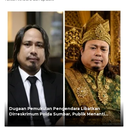
Dugaan Pemukulan Pengendara Libatkan
Dirreskrimum Polda Sumbar, Publik Menanti
Penegakan Hukum yang Transparan
Oleh:
Rudi Andesta