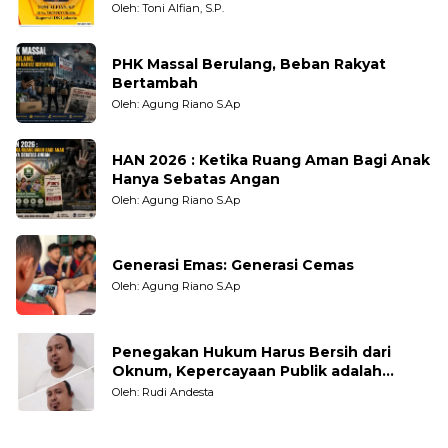
Oleh: Toni Alfian, S.P.
PHK Massal Berulang, Beban Rakyat
Bertambah
Oleh: Agung Riano S.Ap
HAN 2026 : Ketika Ruang Aman Bagi Anak
Hanya Sebatas Angan
Oleh: Agung Riano S.Ap
Generasi Emas: Generasi Cemas
Oleh: Agung Riano S.Ap
Penegakan Hukum Harus Bersih dari
Oknum, Kepercayaan Publik adalah
Taruhannya
Oleh: Rudi Andesta