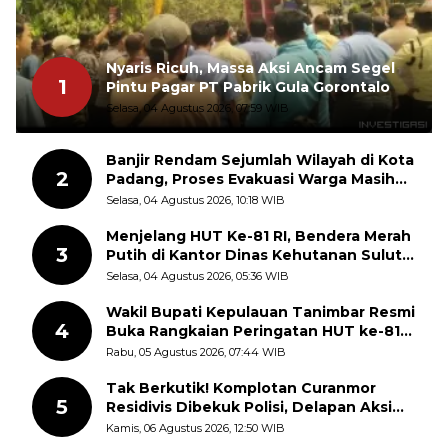
Nyaris Ricuh, Massa Aksi Ancam Segel
1
Pintu Pagar PT Pabrik Gula Gorontalo
Selasa, 04 Agustus 2026, 07:59 WIB
Banjir Rendam Sejumlah Wilayah di Kota
2
Padang, Proses Evakuasi Warga Masih
Berlangsung
Selasa, 04 Agustus 2026, 10:18 WIB
Menjelang HUT Ke-81 RI, Bendera Merah
3
Putih di Kantor Dinas Kehutanan Sulut
Disorot Warga
Selasa, 04 Agustus 2026, 05:36 WIB
Wakil Bupati Kepulauan Tanimbar Resmi
4
Buka Rangkaian Peringatan HUT ke-81
Kemerdekaan RI, ASN Diajak Perkuat
Rabu, 05 Agustus 2026, 07:44 WIB
Semangat Nasionalisme
Tak Berkutik! Komplotan Curanmor
5
Residivis Dibekuk Polisi, Delapan Aksi
Curanmor Di Candipuro Terungkap
Kamis, 06 Agustus 2026, 12:50 WIB