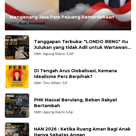
Mengenang Jasa Para Pejuang Kemerdekaan
Oleh:
Rudi Andesta
Tanggapan Terbuka: "LONDO IRENG" Itu
Julukan yang tidak Adil untuk Wartawan,
Pengamat dan LSM
Oleh: Agung Riano, S.AP
Di Tengah Arus Globalisasi, Kemana
Idealisme Pers Berpihak?
Oleh: Toni Alfian, S.P.
PHK Massal Berulang, Beban Rakyat
Bertambah
Oleh: Agung Riano S.Ap
HAN 2026 : Ketika Ruang Aman Bagi Anak
Hanya Sebatas Angan