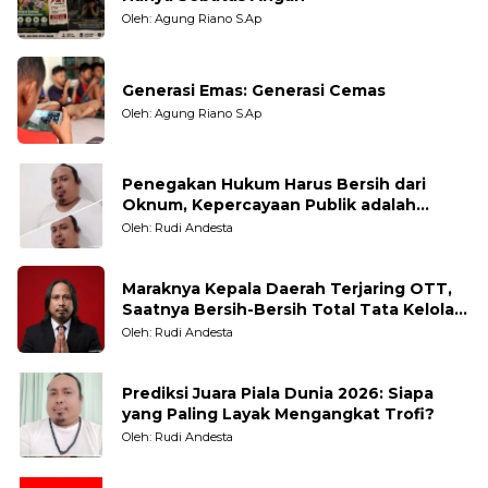
Oleh: Agung Riano S.Ap
Generasi Emas: Generasi Cemas
Oleh: Agung Riano S.Ap
Penegakan Hukum Harus Bersih dari
Oknum, Kepercayaan Publik adalah
Taruhannya
Oleh: Rudi Andesta
Maraknya Kepala Daerah Terjaring OTT,
Saatnya Bersih-Bersih Total Tata Kelola
Pemerintahan
Oleh: Rudi Andesta
Prediksi Juara Piala Dunia 2026: Siapa
yang Paling Layak Mengangkat Trofi?
Oleh: Rudi Andesta