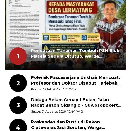
Pendataan Tanaman Tumbuh PSN Blok
1
Masela Segera Ditutup, Warga
Lermatang Diminta Tidak Menunda
Kamis, 30 Juli 2026, 10:05 WIB
Polemik Pascasarjana Unkhair Mencuat:
2
Profesor dan Doktor Disebut Terjebak
dalam Rutinitas Akademik Akhir Pekan
Kamis, 30 Juli 2026, 13:32 WIB
Diduga Belum Genap 1 Bulan, Jalan
3
Rabat Beton Gidanglo - Guwosobokerto
Sudah Pecah
Sabtu, 01 Agustus 2026, 13:44 WIB
Poskesdes dan Pustu di Pekon
4
Ciptawaras Jadi Sorotan, Warga