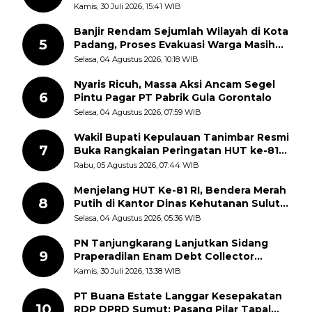
Keluhkan Fasilitas Terbengkalai dan
Kamis, 30 Juli 2026, 15:41 WIB
Dugaan Pungutan
Banjir Rendam Sejumlah Wilayah di Kota
5
Padang, Proses Evakuasi Warga Masih
Berlangsung
Selasa, 04 Agustus 2026, 10:18 WIB
Nyaris Ricuh, Massa Aksi Ancam Segel
6
Pintu Pagar PT Pabrik Gula Gorontalo
Selasa, 04 Agustus 2026, 07:59 WIB
Wakil Bupati Kepulauan Tanimbar Resmi
7
Buka Rangkaian Peringatan HUT ke-81
Kemerdekaan RI, ASN Diajak Perkuat
Rabu, 05 Agustus 2026, 07:44 WIB
Semangat Nasionalisme
Menjelang HUT Ke-81 RI, Bendera Merah
8
Putih di Kantor Dinas Kehutanan Sulut
Disorot Warga
Selasa, 04 Agustus 2026, 05:36 WIB
PN Tanjungkarang Lanjutkan Sidang
9
Praperadilan Enam Debt Collector
dengan Pemeriksaan Saksi
Kamis, 30 Juli 2026, 13:38 WIB
PT Buana Estate Langgar Kesepakatan
10
RDP DPRD Sumut: Pasang Pilar Tapal