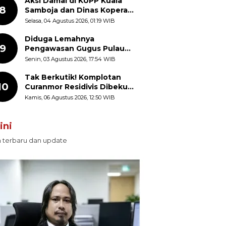
Aksi Damai di KUPP Kuala
8
Samboja dan Dinas Koperasi
Kukar, Tuntut Keadilan dan
Selasa, 04 Agustus 2026, 01:19 WIB
Kesempatan Kerja yang Adil
Diduga Lemahnya
9
Pengawasan Gugus Pulau
Provinsi Maluku Picu Dugaan
Senin, 03 Agustus 2026, 17:54 WIB
Pungli terhadap Nelayan
Bale-Bale di Perairan Pulau
Tak Berkutik! Komplotan
10
Seira
Curanmor Residivis Dibekuk
Polisi, Delapan Aksi
Kamis, 06 Agustus 2026, 12:50 WIB
Curanmor Di Candipuro
Terungkap
ini
n terbaru dan update