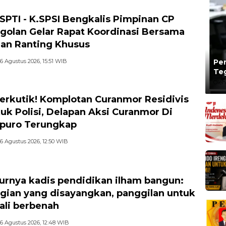
-SPTI - K.SPSI Bengkalis Pimpinan CP
golan Gelar Rapat Koordinasi Bersama
an Ranting Khusus
6 Agustus 2026, 15:51 WIB
Per
Te
Ta
Oleh
erkutik! Komplotan Curanmor Residivis
uk Polisi, Delapan Aksi Curanmor Di
puro Terungkap
6 Agustus 2026, 12:50 WIB
rnya kadis pendidikan ilham bangun:
gian yang disayangkan, panggilan untuk
li berbenah
6 Agustus 2026, 12:48 WIB