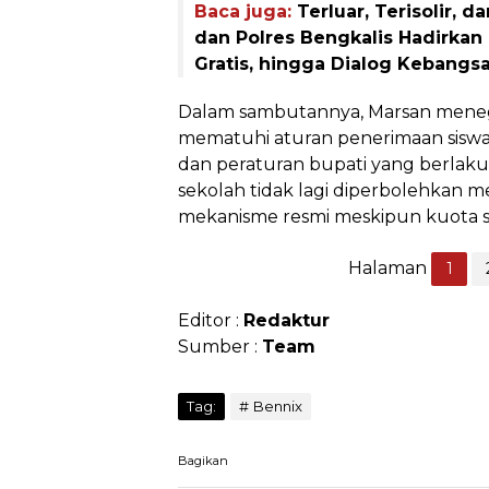
Baca juga:
Terluar, Terisolir, d
dan Polres Bengkalis Hadirkan 
Gratis, hingga Dialog Kebangs
Dalam sambutannya, Marsan meneg
mematuhi aturan penerimaan siswa 
dan peraturan bupati yang berlaku
sekolah tidak lagi diperbolehkan me
mekanisme resmi meskipun kuota se
Halaman
1
Editor :
Redaktur
Sumber :
Team
Tag:
Bennix
Bagikan