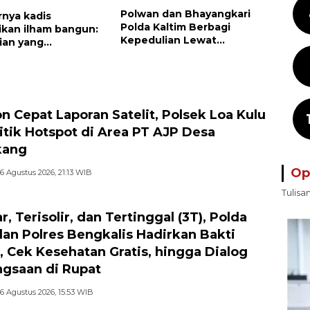
Polwan dan Bhayangkari
nya kadis
Polda Kaltim Berbagi
ikan ilham bangun:
Kepedulian Lewat
ian yang
Penyaluran Bantuan Sosial
ngkan, panggilan
kepada Warga
kembali berbenah
n Cepat Laporan Satelit, Polsek Loa Kulu
itik Hotspot di Area PT AJP Desa
kang
Op
6 Agustus 2026, 21:13 WIB
Tulisa
r, Terisolir, dan Tertinggal (3T), Polda
dan Polres Bengkalis Hadirkan Bakti
l, Cek Kesehatan Gratis, hingga Dialog
gsaan di Rupat
6 Agustus 2026, 15:53 WIB