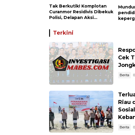
Tak Berkutik! Komplotan
Mundur
Curanmor Residivis Dibekuk
pendid
Polisi, Delapan Aksi
keperg
Curanmor Di Candipuro
disaya
Terungkap
untuk 
Terkini
Respo
Cek T
Jong
Berita
0
Terlua
Riau 
Sosia
Keban
Berita
0