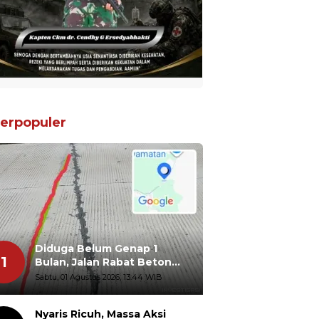
erpopuler
Diduga Belum Genap 1
1
Bulan, Jalan Rabat Beton
Gidanglo - Guwosobokerto
Sabtu, 01 Agustus 2026, 13:44 WIB
Sudah Pecah
Nyaris Ricuh, Massa Aksi