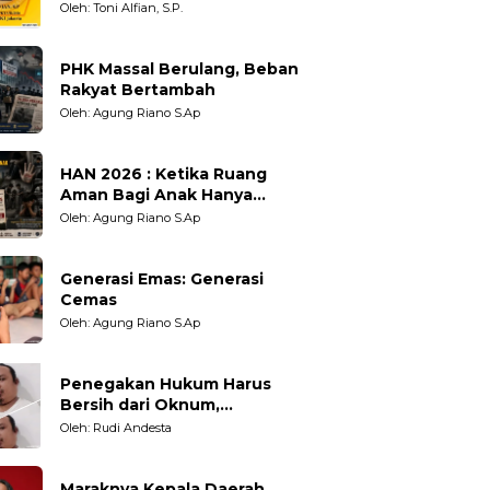
Berpihak?
Oleh: Toni Alfian, S.P.
PHK Massal Berulang, Beban
Rakyat Bertambah
Oleh: Agung Riano S.Ap
HAN 2026 : Ketika Ruang
Aman Bagi Anak Hanya
Sebatas Angan
Oleh: Agung Riano S.Ap
Generasi Emas: Generasi
Cemas
Oleh: Agung Riano S.Ap
Penegakan Hukum Harus
Bersih dari Oknum,
Kepercayaan Publik adalah
Oleh: Rudi Andesta
Taruhannya
Maraknya Kepala Daerah