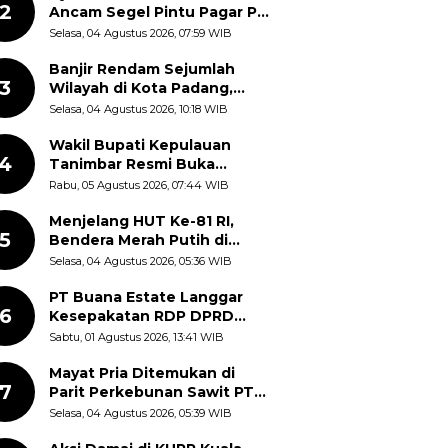
2
Ancam Segel Pintu Pagar PT
Pabrik Gula Gorontalo
Selasa, 04 Agustus 2026, 07:59 WIB
Banjir Rendam Sejumlah
3
Wilayah di Kota Padang,
Proses Evakuasi Warga
Selasa, 04 Agustus 2026, 10:18 WIB
Masih Berlangsung
Wakil Bupati Kepulauan
4
Tanimbar Resmi Buka
Rangkaian Peringatan HUT
Rabu, 05 Agustus 2026, 07:44 WIB
ke-81 Kemerdekaan RI, ASN
Diajak Perkuat Semangat
Menjelang HUT Ke-81 RI,
5
Nasionalisme
Bendera Merah Putih di
Kantor Dinas Kehutanan
Selasa, 04 Agustus 2026, 05:36 WIB
Sulut Disorot Warga
PT Buana Estate Langgar
6
Kesepakatan RDP DPRD
Sumut: Pasang Pilar Tapal
Sabtu, 01 Agustus 2026, 13:41 WIB
Batas Sepihak Tanpa
Libatkan Masyarakat
Mayat Pria Ditemukan di
7
Parit Perkebunan Sawit PT
Hindoli Keluang, Polisi
Selasa, 04 Agustus 2026, 05:39 WIB
Selidiki Penyebab Kematian