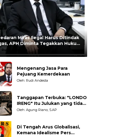
edaran Miras Ilegal Harus Ditindak
gas, APH Diminta Tegakkan Hukum
npa Pandang Bulu
:
Rudi Andesta
Mengenang Jasa Para
Pejuang Kemerdekaan
Oleh: Rudi Andesta
Tanggapan Terbuka: "LONDO
IRENG" Itu Julukan yang tidak
Adil untuk Wartawan,
Oleh: Agung Riano, S.AP
Pengamat dan LSM
Di Tengah Arus Globalisasi,
Kemana Idealisme Pers