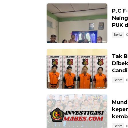
P.C F
Naing
PUK d
Berita
0
Tak B
Dibek
Candi
Berita
0
Mundu
keper
kemba
Berita
0