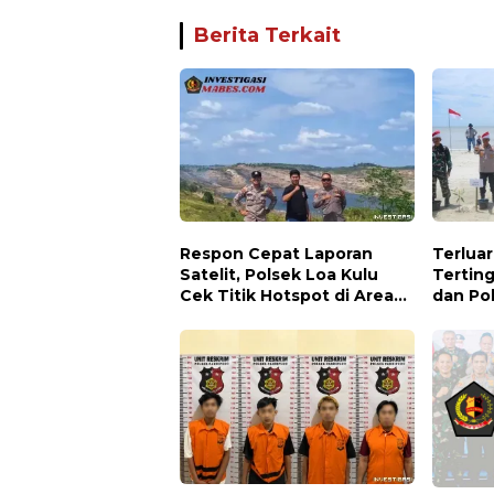
Berita Terkait
Respon Cepat Laporan
Terluar
Satelit, Polsek Loa Kulu
Terting
Cek Titik Hotspot di Area
dan Po
PT AJP Desa Jongkang
Hadirka
Keseha
Dialog
Rupat