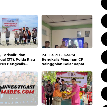
, Terisolir, dan
P.C F-SPTI - K.SPSI
gal (3T), Polda Riau
Bengkalis Pimpinan CP
lres Bengkalis
Nainggolan Gelar Rapat
n Bakti Sosial, Cek
Koordinasi Bersama PUK
tan Gratis, hingga
dan Ranting Khusus
 Kebangsaan di