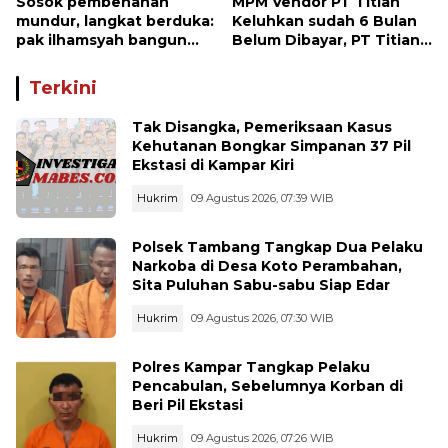
Sosok pembenahan
MPM Vendor PT Titian
mundur, langkat berduka:
Keluhkan sudah 6 Bulan
pak ilhamsyah bangun
Belum Dibayar, PT Titian
ST.MT, jangan tinggalkan
beralasan Invoice Belum
dunia pendidikan kita
di Bayar Pertamina
Terkini
Tak Disangka, Pemeriksaan Kasus
Kehutanan Bongkar Simpanan 37 Pil
Ekstasi di Kampar Kiri
Hukrim
09 Agustus 2026, 07:39 WIB
Polsek Tambang Tangkap Dua Pelaku
Narkoba di Desa Koto Perambahan,
Sita Puluhan Sabu-sabu Siap Edar
Hukrim
09 Agustus 2026, 07:30 WIB
Polres Kampar Tangkap Pelaku
Pencabulan, Sebelumnya Korban di
Beri Pil Ekstasi
Hukrim
09 Agustus 2026, 07:26 WIB