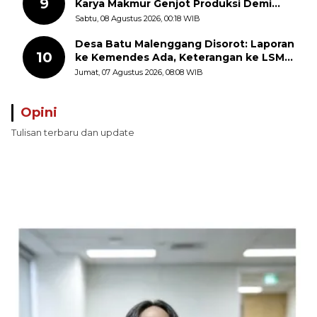
9
Karya Makmur Genjot Produksi Demi
Swasembada Pangan
Sabtu, 08 Agustus 2026, 00:18 WIB
Desa Batu Malenggang Disorot: Laporan
10
ke Kemendes Ada, Keterangan ke LSM
GMAS Berbeda
Jumat, 07 Agustus 2026, 08:08 WIB
Opini
Tulisan terbaru dan update