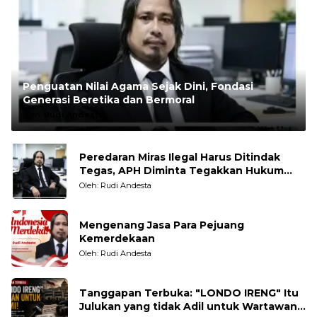
Penguatan Nilai Agama Sejak Dini, Fondasi
Generasi Beretika dan Bermoral
Oleh:
Rudi Andesta
Peredaran Miras Ilegal Harus Ditindak
Tegas, APH Diminta Tegakkan Hukum
Tanpa Pandang Bulu
Oleh: Rudi Andesta
Mengenang Jasa Para Pejuang
Kemerdekaan
Oleh: Rudi Andesta
Tanggapan Terbuka: "LONDO IRENG" Itu
Julukan yang tidak Adil untuk Wartawan,