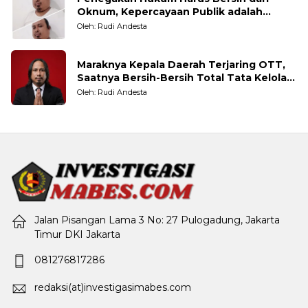
Oknum, Kepercayaan Publik adalah
Taruhannya
Oleh: Rudi Andesta
Maraknya Kepala Daerah Terjaring OTT,
Saatnya Bersih-Bersih Total Tata Kelola
Pemerintahan
Oleh: Rudi Andesta
Jalan Pisangan Lama 3 No: 27 Pulogadung, Jakarta
Timur DKI Jakarta
081276817286
redaksi(at)investigasimabes.com