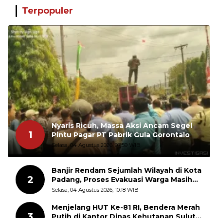
Terpopuler
Nyaris Ricuh, Massa Aksi Ancam Segel
1
Pintu Pagar PT Pabrik Gula Gorontalo
Selasa, 04 Agustus 2026, 07:59 WIB
Banjir Rendam Sejumlah Wilayah di Kota
2
Padang, Proses Evakuasi Warga Masih
Berlangsung
Selasa, 04 Agustus 2026, 10:18 WIB
Menjelang HUT Ke-81 RI, Bendera Merah
3
Putih di Kantor Dinas Kehutanan Sulut