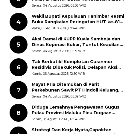
Disorot Warga
Selasa, 04 Agustus 2026, 05:36 WIB
Wakil Bupati Kepulauan Tanimbar Resmi
4
Buka Rangkaian Peringatan HUT ke-81
Kemerdekaan RI, ASN Diajak Perkuat
Rabu, 05 Agustus 2026, 07:44 WIB
Semangat Nasionalisme
Aksi Damai di KUPP Kuala Samboja dan
5
Dinas Koperasi Kukar, Tuntut Keadilan
dan Kesempatan Kerja yang Adil
Selasa, 04 Agustus 2026, 01:19 WIB
Tak Berkutik! Komplotan Curanmor
6
Residivis Dibekuk Polisi, Delapan Aksi
Curanmor Di Candipuro Terungkap
Kamis, 06 Agustus 2026, 12:50 WIB
Mayat Pria Ditemukan di Parit
7
Perkebunan Sawit PT Hindoli Keluang,
Polisi Selidiki Penyebab Kematian
Selasa, 04 Agustus 2026, 05:39 WIB
Diduga Lemahnya Pengawasan Gugus
8
Pulau Provinsi Maluku Picu Dugaan
Pungli terhadap Nelayan Bale-Bale di
Senin, 03 Agustus 2026, 17:54 WIB
Perairan Pulau Seira
Strategi Dan Kerja Nyata,Gapoktan