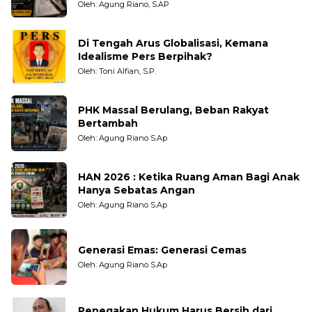
Pengamat dan LSM
Oleh: Agung Riano, S.AP
Di Tengah Arus Globalisasi, Kemana
Idealisme Pers Berpihak?
Oleh: Toni Alfian, S.P.
PHK Massal Berulang, Beban Rakyat
Bertambah
Oleh: Agung Riano S.Ap
HAN 2026 : Ketika Ruang Aman Bagi Anak
Hanya Sebatas Angan
Oleh: Agung Riano S.Ap
Generasi Emas: Generasi Cemas
Oleh: Agung Riano S.Ap
Penegakan Hukum Harus Bersih dari