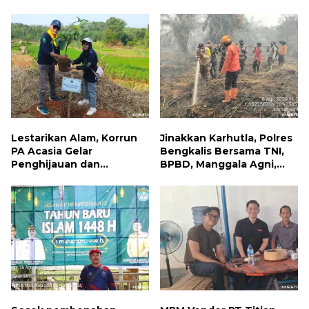
Jumat Berbagi, Warga
Kebakaran Permukiman di
Sungai Dama Terima
Samarinda
Bantuan Sosial
Lestarikan Alam, Korrun
Jinakkan Karhutla, Polres
PA Acasia Gelar
Bengkalis Bersama TNI,
Penghijauan dan
BPBD, Manggala Agni,
Pelepasan Burung
MPA dan PT TKWL
Wujudkan Kepedulian
Berjibaku di Siak Kecil
Lingkungan
dan Mandau