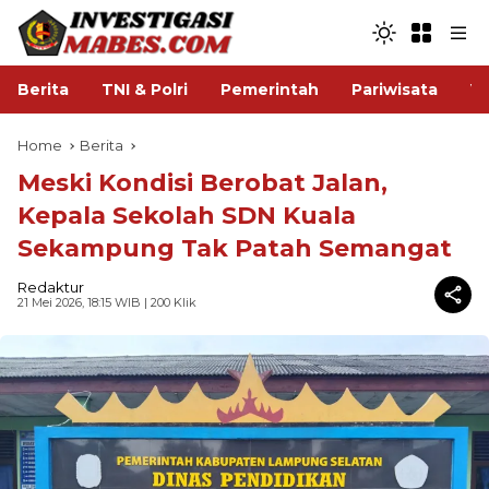
Berita
TNI & Polri
Pemerintah
Pariwisata
V
Home
Berita
Meski Kondisi Berobat Jalan,
Kepala Sekolah SDN Kuala
Sekampung Tak Patah Semangat
Redaktur
21 Mei 2026, 18:15 WIB
| 200 Klik