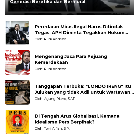
Generasi Beretika dan Bermoral
Oleh:
Rudi Andesta
Peredaran Miras Ilegal Harus Ditindak
Tegas, APH Diminta Tegakkan Hukum
Tanpa Pandang Bulu
Oleh: Rudi Andesta
Mengenang Jasa Para Pejuang
Kemerdekaan
Oleh: Rudi Andesta
Tanggapan Terbuka: "LONDO IRENG" Itu
Julukan yang tidak Adil untuk Wartawan,
Pengamat dan LSM
Oleh: Agung Riano, S.AP
Di Tengah Arus Globalisasi, Kemana
Idealisme Pers Berpihak?
Oleh: Toni Alfian, S.P.