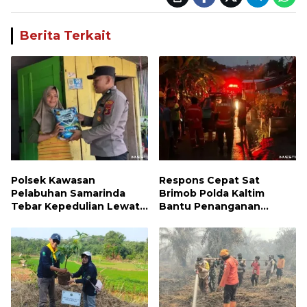
Berita Terkait
Polsek Kawasan
Respons Cepat Sat
Pelabuhan Samarinda
Brimob Polda Kaltim
Tebar Kepedulian Lewat
Bantu Penanganan
Jumat Berbagi, Warga
Kebakaran Permukiman di
Sungai Dama Terima
Samarinda
Bantuan Sosial