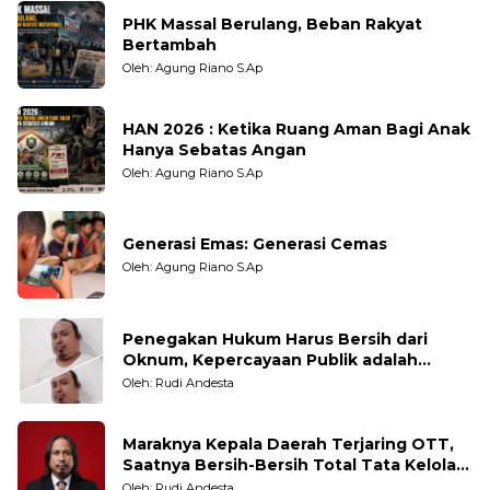
PHK Massal Berulang, Beban Rakyat
Bertambah
Oleh: Agung Riano S.Ap
HAN 2026 : Ketika Ruang Aman Bagi Anak
Hanya Sebatas Angan
Oleh: Agung Riano S.Ap
Generasi Emas: Generasi Cemas
Oleh: Agung Riano S.Ap
Penegakan Hukum Harus Bersih dari
Oknum, Kepercayaan Publik adalah
Taruhannya
Oleh: Rudi Andesta
Maraknya Kepala Daerah Terjaring OTT,
Saatnya Bersih-Bersih Total Tata Kelola
Pemerintahan
Oleh: Rudi Andesta