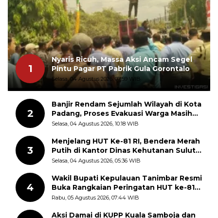
Nyaris Ricuh, Massa Aksi Ancam Segel
1
Pintu Pagar PT Pabrik Gula Gorontalo
Selasa, 04 Agustus 2026, 07:59 WIB
Banjir Rendam Sejumlah Wilayah di Kota
2
Padang, Proses Evakuasi Warga Masih
Berlangsung
Selasa, 04 Agustus 2026, 10:18 WIB
Menjelang HUT Ke-81 RI, Bendera Merah
3
Putih di Kantor Dinas Kehutanan Sulut
Disorot Warga
Selasa, 04 Agustus 2026, 05:36 WIB
Wakil Bupati Kepulauan Tanimbar Resmi
4
Buka Rangkaian Peringatan HUT ke-81
Kemerdekaan RI, ASN Diajak Perkuat
Rabu, 05 Agustus 2026, 07:44 WIB
Semangat Nasionalisme
Aksi Damai di KUPP Kuala Samboja dan