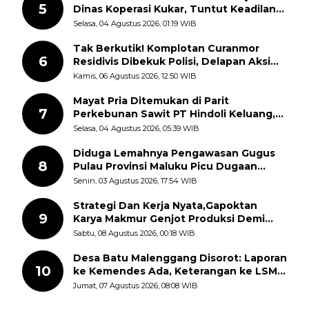
5
Dinas Koperasi Kukar, Tuntut Keadilan
dan Kesempatan Kerja yang Adil
Selasa, 04 Agustus 2026, 01:19 WIB
Tak Berkutik! Komplotan Curanmor
6
Residivis Dibekuk Polisi, Delapan Aksi
Curanmor Di Candipuro Terungkap
Kamis, 06 Agustus 2026, 12:50 WIB
Mayat Pria Ditemukan di Parit
7
Perkebunan Sawit PT Hindoli Keluang,
Polisi Selidiki Penyebab Kematian
Selasa, 04 Agustus 2026, 05:39 WIB
Diduga Lemahnya Pengawasan Gugus
8
Pulau Provinsi Maluku Picu Dugaan
Pungli terhadap Nelayan Bale-Bale di
Senin, 03 Agustus 2026, 17:54 WIB
Perairan Pulau Seira
Strategi Dan Kerja Nyata,Gapoktan
9
Karya Makmur Genjot Produksi Demi
Swasembada Pangan
Sabtu, 08 Agustus 2026, 00:18 WIB
Desa Batu Malenggang Disorot: Laporan
10
ke Kemendes Ada, Keterangan ke LSM
GMAS Berbeda
Jumat, 07 Agustus 2026, 08:08 WIB