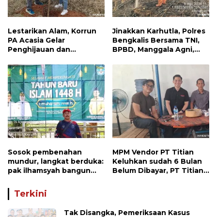
Lestarikan Alam, Korrun
Jinakkan Karhutla, Polres
PA Acasia Gelar
Bengkalis Bersama TNI,
Penghijauan dan
BPBD, Manggala Agni,
Pelepasan Burung
MPA dan PT TKWL
Wujudkan Kepedulian
Berjibaku di Siak Kecil
Lingkungan
dan Mandau
Sosok pembenahan
MPM Vendor PT Titian
mundur, langkat berduka:
Keluhkan sudah 6 Bulan
pak ilhamsyah bangun
Belum Dibayar, PT Titian
ST.MT, jangan tinggalkan
beralasan Invoice Belum
dunia pendidikan kita
di Bayar Pertamina
Terkini
Tak Disangka, Pemeriksaan Kasus