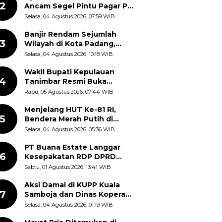
2
Ancam Segel Pintu Pagar PT
Pabrik Gula Gorontalo
Selasa, 04 Agustus 2026, 07:59 WIB
Banjir Rendam Sejumlah
3
Wilayah di Kota Padang,
Proses Evakuasi Warga
Selasa, 04 Agustus 2026, 10:18 WIB
Masih Berlangsung
Wakil Bupati Kepulauan
4
Tanimbar Resmi Buka
Rangkaian Peringatan HUT
Rabu, 05 Agustus 2026, 07:44 WIB
ke-81 Kemerdekaan RI, ASN
Diajak Perkuat Semangat
Menjelang HUT Ke-81 RI,
5
Nasionalisme
Bendera Merah Putih di
Kantor Dinas Kehutanan
Selasa, 04 Agustus 2026, 05:36 WIB
Sulut Disorot Warga
PT Buana Estate Langgar
6
Kesepakatan RDP DPRD
Sumut: Pasang Pilar Tapal
Sabtu, 01 Agustus 2026, 13:41 WIB
Batas Sepihak Tanpa
Libatkan Masyarakat
Aksi Damai di KUPP Kuala
7
Samboja dan Dinas Koperasi
Kukar, Tuntut Keadilan dan
Selasa, 04 Agustus 2026, 01:19 WIB
Kesempatan Kerja yang Adil