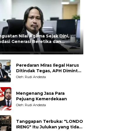
guatan Nilai Agama Sejak Dini,
dasi Generasi Beretika dan
rmoral
:
Rudi Andesta
Peredaran Miras Ilegal Harus
Ditindak Tegas, APH Diminta
Tegakkan Hukum Tanpa
Oleh: Rudi Andesta
Pandang Bulu
Mengenang Jasa Para
Pejuang Kemerdekaan
Oleh: Rudi Andesta
Tanggapan Terbuka: "LONDO
IRENG" Itu Julukan yang tidak