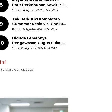
Mayat Pria Ditemukan di
8
Parit Perkebunan Sawit PT
Hindoli Keluang, Polisi
Selasa, 04 Agustus 2026, 05:39 WIB
Selidiki Penyebab Kematian
Tak Berkutik! Komplotan
9
Curanmor Residivis Dibekuk
Polisi, Delapan Aksi
Kamis, 06 Agustus 2026, 12:50 WIB
Curanmor Di Candipuro
Terungkap
Diduga Lemahnya
10
Pengawasan Gugus Pulau
Provinsi Maluku Picu Dugaan
Senin, 03 Agustus 2026, 17:54 WIB
Pungli terhadap Nelayan
Bale-Bale di Perairan Pulau
ini
Seira
n terbaru dan update