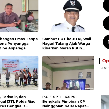
bangan Emas Tanpa
Sambut HUT ke-81 RI, Wali
 Zona Penyangga
Nagari Talang Ajak Warga
Bihe Asparaga
Kibarkan Merah Putih
kan, Air Sungai
Sebagai Wujud Cinta
dan Wisata
Tanah Air
Op
cam
Tulisa
, Terisolir, dan
P.C F-SPTI - K.SPSI
gal (3T), Polda Riau
Bengkalis Pimpinan CP
lres Bengkalis
Nainggolan Gelar Rapat