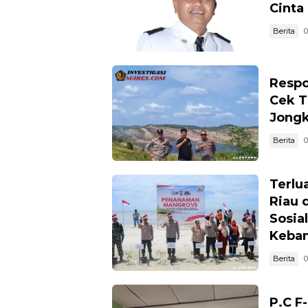
Cinta
Berita
0
Respo
Cek T
Jong
Berita
0
Terlua
Riau 
Sosia
Keban
Berita
0
P.C F