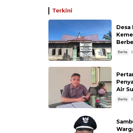
PT AJP Desa Jongkang
Hadirka
Keseha
Terkini
Dialog
Rupat
Desa 
Kemen
Berb
Berita
0
Perta
Penya
Air S
Berita
0
Sambu
Warga