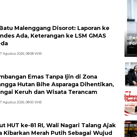
n Bakti Sosial, Cek
Koordinasi Bersama PUK
tan Gratis, hingga
dan Ranting Khusus
 Kebangsaan di
Batu Malenggang Disorot: Laporan ke
des Ada, Keterangan ke LSM GMAS
Pen
eda
Fon
Be
Oleh
7 Agustus 2026, 08:08 WIB
mbangan Emas Tanpa Ijin di Zona
ngga Hutan Bihe Asparaga Dihentikan,
ungai Keruh dan Wisata Terancam
7 Agustus 2026, 08:00 WIB
t HUT ke-81 RI, Wali Nagari Talang Ajak
 Kibarkan Merah Putih Sebagai Wujud