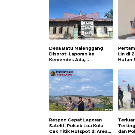
Desa Batu Malenggang
Pertam
Disorot: Laporan ke
Ijin di
Kemendes Ada,
Hutan 
Keterangan ke LSM GMAS
Dihenti
Berbeda
Keruh 
Teran
Respon Cepat Laporan
Terluar
Satelit, Polsek Loa Kulu
Terting
Cek Titik Hotspot di Area
dan Po