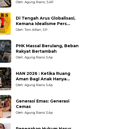
Adil untuk Wartawan,
Oleh: Agung Riano, S.AP
Pengamat dan LSM
Di Tengah Arus Globalisasi,
Kemana Idealisme Pers
Berpihak?
Oleh: Toni Alfian, S.P.
PHK Massal Berulang, Beban
Rakyat Bertambah
Oleh: Agung Riano S.Ap
HAN 2026 : Ketika Ruang
Aman Bagi Anak Hanya
Sebatas Angan
Oleh: Agung Riano S.Ap
Generasi Emas: Generasi
Cemas
Oleh: Agung Riano S.Ap
Penegakan Hukum Harus