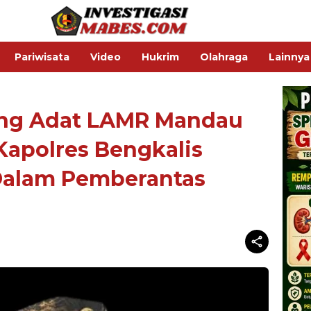
Pariwisata
Video
Hukrim
Olahraga
Lainnya
ng Adat LAMR Mandau
 Kapolres Bengkalis
Dalam Pemberantas