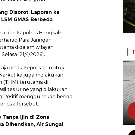
ng Disorot: Laporan ke
e LSM GMAS Berbeda
sa dari Kapolres Bengkalis
erharap Para Jaringan
rutama didalam wilayah
T
elasa (21/4/2026).
aja pihak Kepolisian untuk
Narkotika juga melakukan
m (THM) terutama di
il tes urine yang dilakukan
g Positif menggunakan benda
onesia tersebut.
Tanpa Ijin di Zona
 Dihentikan, Air Sungai