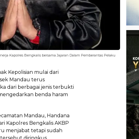
erja Kapolres Bengkalis bersama Jajaran Dalam Pemberantas Pelaku
hak Kepolisian mulai dari
olsek Mandau terus
 dari berbagai jenis terbukti
at mengedarkan benda haram
ecamatan Mandau, Handana
dari Kapolres Bengkalis AKBP
ru menjabat tetapi sudah
tersebut diringkus.