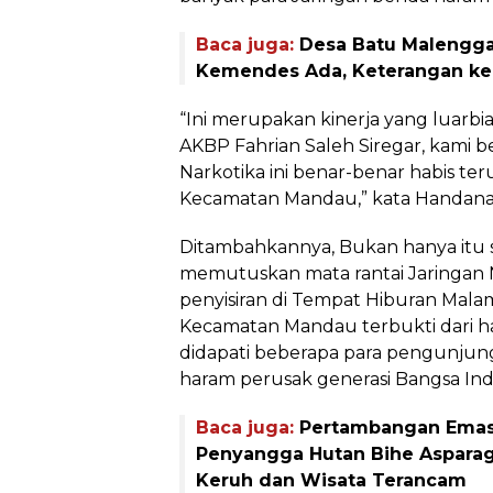
Baca juga:
Desa Batu Malengga
Kemendes Ada, Keterangan k
“Ini merupakan kinerja yang luarbia
AKBP Fahrian Saleh Siregar, kami b
Narkotika ini benar-benar habis te
Kecamatan Mandau,” kata Handana S
Ditambahkannya, Bukan hanya itu s
memutuskan mata rantai Jaringan 
penyisiran di Tempat Hiburan Mala
Kecamatan Mandau terbukti dari has
didapati beberapa para pengunjun
haram perusak generasi Bangsa Ind
Baca juga:
Pertambangan Emas 
Penyangga Hutan Bihe Asparaga
Keruh dan Wisata Terancam