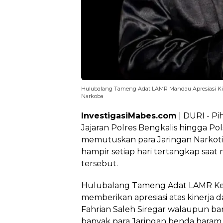
Hulubalang Tameng Adat LAMR Mandau Apresiasi Kin
Narkoba
InvestigasiMabes.com
| DURI - Pi
Jajaran Polres Bengkalis hingga P
memutuskan para Jaringan Narkotika
hampir setiap hari tertangkap sa
tersebut.
Hulubalang Tameng Adat LAMR K
memberikan apresiasi atas kinerja 
Fahrian Saleh Siregar walaupun ba
banyak para Jaringan benda haram 