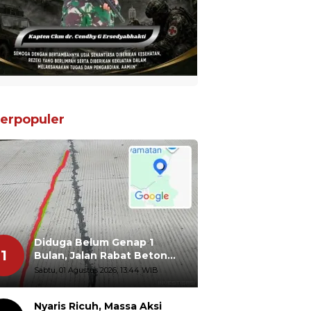
erpopuler
Diduga Belum Genap 1
1
Bulan, Jalan Rabat Beton
Gidanglo - Guwosobokerto
Sabtu, 01 Agustus 2026, 13:44 WIB
Sudah Pecah
Nyaris Ricuh, Massa Aksi