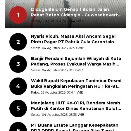
Diduga Belum Genap 1 Bulan, Jalan
1
Rabat Beton Gidanglo - Guwosobokerto
Sudah Pecah
Sabtu, 01 Agustus 2026, 13:44 WIB
Nyaris Ricuh, Massa Aksi Ancam Segel
2
Pintu Pagar PT Pabrik Gula Gorontalo
Selasa, 04 Agustus 2026, 07:59 WIB
Banjir Rendam Sejumlah Wilayah di Kota
3
Padang, Proses Evakuasi Warga Masih
Berlangsung
Selasa, 04 Agustus 2026, 10:18 WIB
Wakil Bupati Kepulauan Tanimbar Resmi
4
Buka Rangkaian Peringatan HUT ke-81
Kemerdekaan RI, ASN Diajak Perkuat
Rabu, 05 Agustus 2026, 07:44 WIB
Semangat Nasionalisme
Menjelang HUT Ke-81 RI, Bendera Merah
5
Putih di Kantor Dinas Kehutanan Sulut
Disorot Warga
Selasa, 04 Agustus 2026, 05:36 WIB
PT Buana Estate Langgar Kesepakatan
6
RDP DPRD Sumut: Pasang Pilar Tapal