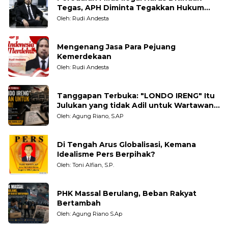
Tegas, APH Diminta Tegakkan Hukum
Tanpa Pandang Bulu
Oleh: Rudi Andesta
Mengenang Jasa Para Pejuang
Kemerdekaan
Oleh: Rudi Andesta
Tanggapan Terbuka: "LONDO IRENG" Itu
Julukan yang tidak Adil untuk Wartawan,
Pengamat dan LSM
Oleh: Agung Riano, S.AP
Di Tengah Arus Globalisasi, Kemana
Idealisme Pers Berpihak?
Oleh: Toni Alfian, S.P.
PHK Massal Berulang, Beban Rakyat
Bertambah
Oleh: Agung Riano S.Ap