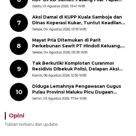
Batas Sepihak Tanpa Libatkan
Sabtu, 01 Agustus 2026, 13:41 WIB
Masyarakat
Aksi Damai di KUPP Kuala Samboja dan
7
Dinas Koperasi Kukar, Tuntut Keadilan
dan Kesempatan Kerja yang Adil
Selasa, 04 Agustus 2026, 01:19 WIB
Mayat Pria Ditemukan di Parit
8
Perkebunan Sawit PT Hindoli Keluang,
Polisi Selidiki Penyebab Kematian
Selasa, 04 Agustus 2026, 05:39 WIB
Tak Berkutik! Komplotan Curanmor
9
Residivis Dibekuk Polisi, Delapan Aksi
Curanmor Di Candipuro Terungkap
Kamis, 06 Agustus 2026, 12:50 WIB
Diduga Lemahnya Pengawasan Gugus
10
Pulau Provinsi Maluku Picu Dugaan
Pungli terhadap Nelayan Bale-Bale di
Senin, 03 Agustus 2026, 17:54 WIB
Perairan Pulau Seira
Opini
Tulisan terbaru dan update