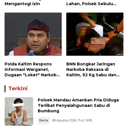
Mengantogi Izin
Lahan, Polsek Sebulu
Hadiri Kegiatan Apel
Kesiapsiagaan Karhutla
Polda Kaltim Respons
BNN Bongkar Jaringan
Informasi Warganet,
Narkoba Raksasa di
Dugaan "Loket" Narkoba
Kaltim, 92 Kg Sabu dan
di Waru PPU Jadi
1.000 Cartridge Vape
Perhatian
Etomidate Disita
Terkini
Polsek Mandau Amankan Pria Diduga
Terlibat Penyalahgunaan Sabu di
Bumbung
Berita
08 Agustus 2026, 11:42 WIB