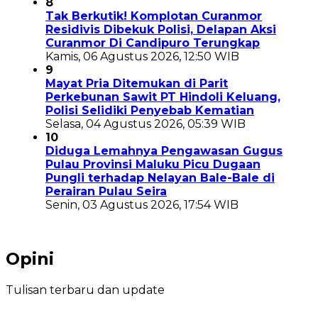
8
Tak Berkutik! Komplotan Curanmor
Residivis Dibekuk Polisi, Delapan Aksi
Curanmor Di Candipuro Terungkap
Kamis, 06 Agustus 2026, 12:50 WIB
9
Mayat Pria Ditemukan di Parit
Perkebunan Sawit PT Hindoli Keluang,
Polisi Selidiki Penyebab Kematian
Selasa, 04 Agustus 2026, 05:39 WIB
10
Diduga Lemahnya Pengawasan Gugus
Pulau Provinsi Maluku Picu Dugaan
Pungli terhadap Nelayan Bale-Bale di
Perairan Pulau Seira
Senin, 03 Agustus 2026, 17:54 WIB
Opini
Tulisan terbaru dan update