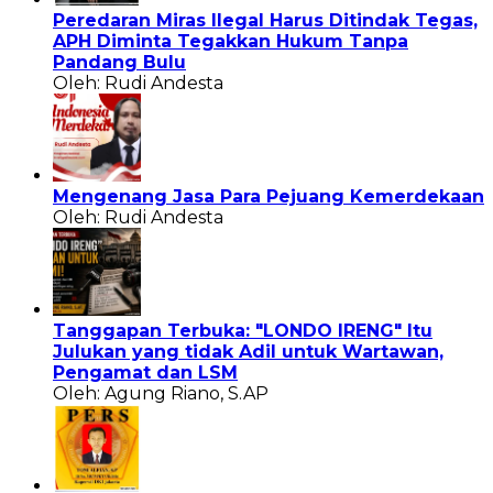
Peredaran Miras Ilegal Harus Ditindak Tegas,
APH Diminta Tegakkan Hukum Tanpa
Pandang Bulu
Oleh: Rudi Andesta
Mengenang Jasa Para Pejuang Kemerdekaan
Oleh: Rudi Andesta
Tanggapan Terbuka: "LONDO IRENG" Itu
Julukan yang tidak Adil untuk Wartawan,
Pengamat dan LSM
Oleh: Agung Riano, S.AP