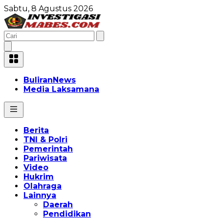
Sabtu, 8 Agustus 2026
BuliranNews
Media Laksamana
Berita
TNI & Polri
Pemerintah
Pariwisata
Video
Hukrim
Olahraga
Lainnya
Daerah
Pendidikan