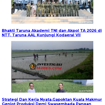
Bhakti Taruna Akademi TNI dan Akpol TA 2026 di
NTT, Taruna AAL Kunjungi Kodaeral VII
Strategi Dan Kerja Nyata,Gapoktan Kuala Makmur
Genjot Produksi Demi Swasembada Pangan