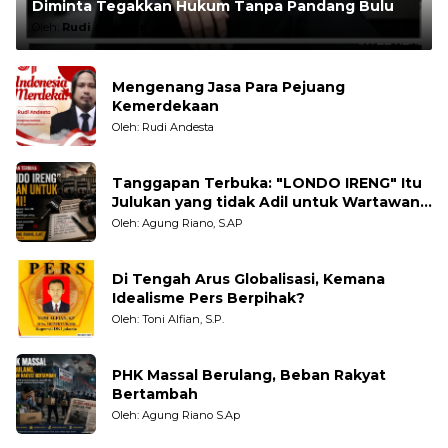
Diminta Tegakkan Hukum Tanpa Pandang Bulu
Oleh:
Rudi Andesta
Mengenang Jasa Para Pejuang
Kemerdekaan
Oleh: Rudi Andesta
Tanggapan Terbuka: "LONDO IRENG" Itu
Julukan yang tidak Adil untuk Wartawan,
Pengamat dan LSM
Oleh: Agung Riano, S.AP
Di Tengah Arus Globalisasi, Kemana
Idealisme Pers Berpihak?
Oleh: Toni Alfian, S.P.
PHK Massal Berulang, Beban Rakyat
Bertambah
Oleh: Agung Riano S.Ap