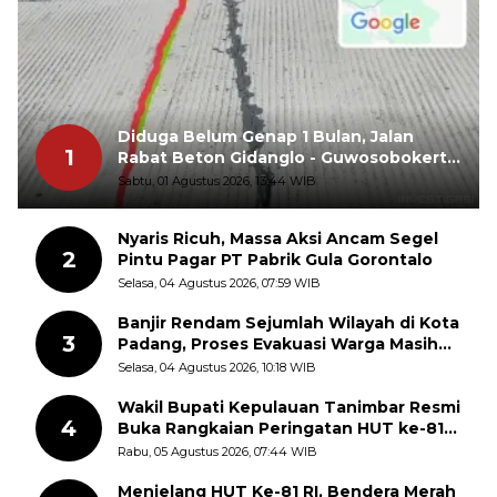
Diduga Belum Genap 1 Bulan, Jalan
1
Rabat Beton Gidanglo - Guwosobokerto
Sudah Pecah
Sabtu, 01 Agustus 2026, 13:44 WIB
Nyaris Ricuh, Massa Aksi Ancam Segel
2
Pintu Pagar PT Pabrik Gula Gorontalo
Selasa, 04 Agustus 2026, 07:59 WIB
Banjir Rendam Sejumlah Wilayah di Kota
3
Padang, Proses Evakuasi Warga Masih
Berlangsung
Selasa, 04 Agustus 2026, 10:18 WIB
Wakil Bupati Kepulauan Tanimbar Resmi
4
Buka Rangkaian Peringatan HUT ke-81
Kemerdekaan RI, ASN Diajak Perkuat
Rabu, 05 Agustus 2026, 07:44 WIB
Semangat Nasionalisme
Menjelang HUT Ke-81 RI, Bendera Merah