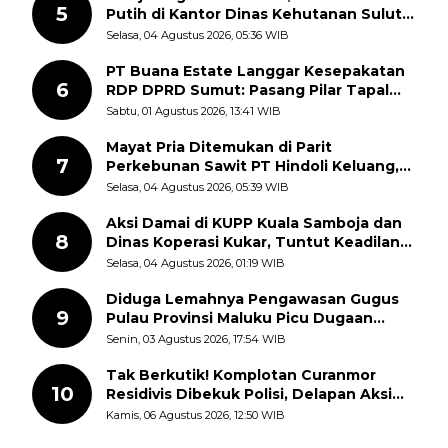
5
Putih di Kantor Dinas Kehutanan Sulut
Disorot Warga
Selasa, 04 Agustus 2026, 05:36 WIB
PT Buana Estate Langgar Kesepakatan
6
RDP DPRD Sumut: Pasang Pilar Tapal
Batas Sepihak Tanpa Libatkan
Sabtu, 01 Agustus 2026, 13:41 WIB
Masyarakat
Mayat Pria Ditemukan di Parit
7
Perkebunan Sawit PT Hindoli Keluang,
Polisi Selidiki Penyebab Kematian
Selasa, 04 Agustus 2026, 05:39 WIB
Aksi Damai di KUPP Kuala Samboja dan
8
Dinas Koperasi Kukar, Tuntut Keadilan
dan Kesempatan Kerja yang Adil
Selasa, 04 Agustus 2026, 01:19 WIB
Diduga Lemahnya Pengawasan Gugus
9
Pulau Provinsi Maluku Picu Dugaan
Pungli terhadap Nelayan Bale-Bale di
Senin, 03 Agustus 2026, 17:54 WIB
Perairan Pulau Seira
Tak Berkutik! Komplotan Curanmor
10
Residivis Dibekuk Polisi, Delapan Aksi
Curanmor Di Candipuro Terungkap
Kamis, 06 Agustus 2026, 12:50 WIB