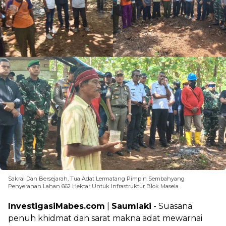
Sakral Dan Bersejarah, Tua Adat Lermatang Pimpin Sembahyang
Penyerahan Lahan 662 Hektar Untuk Infrastruktur Blok Masela
InvestigasiMabes.com
|
Saumlaki
- Suasana
penuh khidmat dan sarat makna adat mewarnai