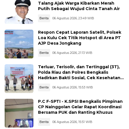
Talang Ajak Warga Kibarkan Merah
Putih Sebagai Wujud Cinta Tanah Air
Berita
06 Agustus 2026, 23:49 WIB
Respon Cepat Laporan Satelit, Polsek
Loa Kulu Cek Titik Hotspot di Area PT
AJP Desa Jongkang
Berita
06 Agustus 2026, 21:13 WIB
Terluar, Terisolir, dan Tertinggal (3T),
Polda Riau dan Polres Bengkalis
Hadirkan Bakti Sosial, Cek Kesehatan
Gratis, hingga Dialog Kebangsaan di
Berita
06 Agustus 2026, 15:53 WIB
Rupat
P.C F-SPTI - K.SPSI Bengkalis Pimpinan
CP Nainggolan Gelar Rapat Koordinasi
Bersama PUK dan Ranting Khusus
Berita
06 Agustus 2026, 15:51 WIB