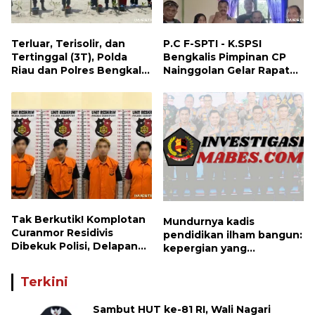
Terluar, Terisolir, dan
P.C F-SPTI - K.SPSI
Tertinggal (3T), Polda
Bengkalis Pimpinan CP
Riau dan Polres Bengkalis
Nainggolan Gelar Rapat
Hadirkan Bakti Sosial, Cek
Koordinasi Bersama PUK
Kesehatan Gratis, hingga
dan Ranting Khusus
Dialog Kebangsaan di
Rupat
Tak Berkutik! Komplotan
Mundurnya kadis
Curanmor Residivis
pendidikan ilham bangun:
Dibekuk Polisi, Delapan
kepergian yang
Aksi Curanmor Di
disayangkan, panggilan
Candipuro Terungkap
untuk kembali berbenah
Terkini
Sambut HUT ke-81 RI, Wali Nagari