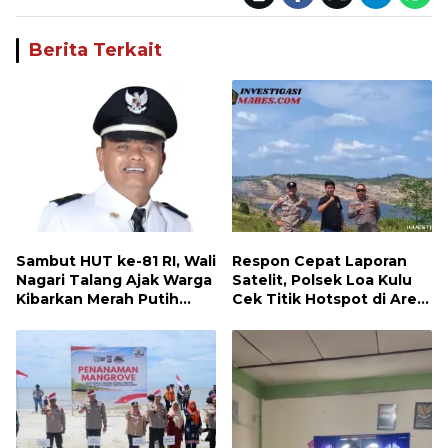
Berita Terkait
Sambut HUT ke-81 RI, Wali
Respon Cepat Laporan
Nagari Talang Ajak Warga
Satelit, Polsek Loa Kulu
Kibarkan Merah Putih
Cek Titik Hotspot di Area
Sebagai Wujud Cinta
PT AJP Desa Jongkang
Tanah Air