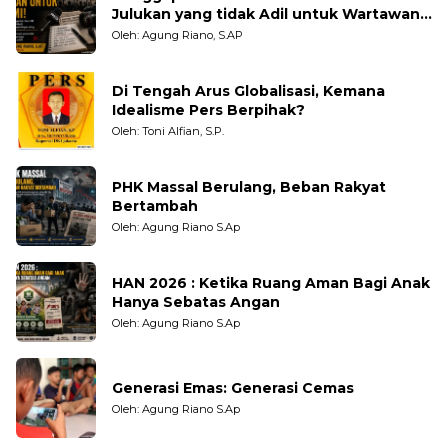
Julukan yang tidak Adil untuk Wartawan,
Pengamat dan LSM
Oleh: Agung Riano, S.AP
Di Tengah Arus Globalisasi, Kemana
Idealisme Pers Berpihak?
Oleh: Toni Alfian, S.P.
PHK Massal Berulang, Beban Rakyat
Bertambah
Oleh: Agung Riano S.Ap
HAN 2026 : Ketika Ruang Aman Bagi Anak
Hanya Sebatas Angan
Oleh: Agung Riano S.Ap
Generasi Emas: Generasi Cemas
Oleh: Agung Riano S.Ap