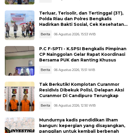
Terluar, Terisolir, dan Tertinggal (3T),
Polda Riau dan Polres Bengkalis
Hadirkan Bakti Sosial, Cek Kesehatan
Gratis, hingga Dialog Kebangsaan di
Berita
06 Agustus 2026, 15:53 WIB
Rupat
P.C F-SPTI - K.SPSI Bengkalis Pimpinan
CP Nainggolan Gelar Rapat Koordinasi
Bersama PUK dan Ranting Khusus
Berita
06 Agustus 2026, 15:51 WIB
Tak Berkutik! Komplotan Curanmor
Residivis Dibekuk Polisi, Delapan Aksi
Curanmor Di Candipuro Terungkap
Berita
06 Agustus 2026, 12:50 WIB
Mundurnya kadis pendidikan ilham
bangun: kepergian yang disayangkan,
panggilan untuk kembali berbenah