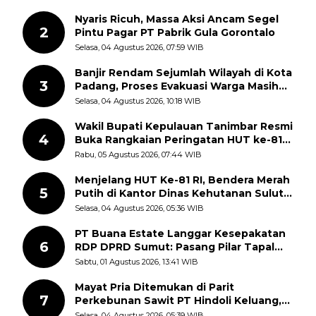
Nyaris Ricuh, Massa Aksi Ancam Segel
2
Pintu Pagar PT Pabrik Gula Gorontalo
Selasa, 04 Agustus 2026, 07:59 WIB
Banjir Rendam Sejumlah Wilayah di Kota
3
Padang, Proses Evakuasi Warga Masih
Berlangsung
Selasa, 04 Agustus 2026, 10:18 WIB
Wakil Bupati Kepulauan Tanimbar Resmi
4
Buka Rangkaian Peringatan HUT ke-81
Kemerdekaan RI, ASN Diajak Perkuat
Rabu, 05 Agustus 2026, 07:44 WIB
Semangat Nasionalisme
Menjelang HUT Ke-81 RI, Bendera Merah
5
Putih di Kantor Dinas Kehutanan Sulut
Disorot Warga
Selasa, 04 Agustus 2026, 05:36 WIB
PT Buana Estate Langgar Kesepakatan
6
RDP DPRD Sumut: Pasang Pilar Tapal
Batas Sepihak Tanpa Libatkan
Sabtu, 01 Agustus 2026, 13:41 WIB
Masyarakat
Mayat Pria Ditemukan di Parit
7
Perkebunan Sawit PT Hindoli Keluang,
Polisi Selidiki Penyebab Kematian
Selasa, 04 Agustus 2026, 05:39 WIB