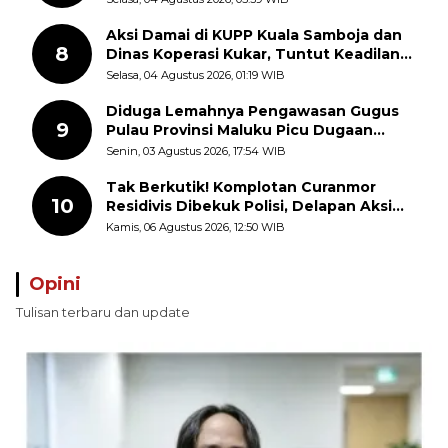
Aksi Damai di KUPP Kuala Samboja dan
8
Dinas Koperasi Kukar, Tuntut Keadilan
dan Kesempatan Kerja yang Adil
Selasa, 04 Agustus 2026, 01:19 WIB
Diduga Lemahnya Pengawasan Gugus
9
Pulau Provinsi Maluku Picu Dugaan
Pungli terhadap Nelayan Bale-Bale di
Senin, 03 Agustus 2026, 17:54 WIB
Perairan Pulau Seira
Tak Berkutik! Komplotan Curanmor
10
Residivis Dibekuk Polisi, Delapan Aksi
Curanmor Di Candipuro Terungkap
Kamis, 06 Agustus 2026, 12:50 WIB
Opini
Tulisan terbaru dan update