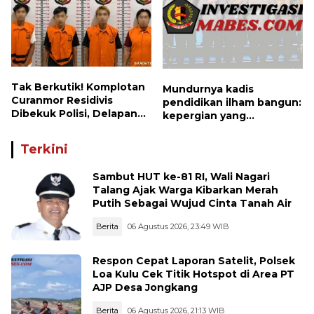
Tak Berkutik! Komplotan
Mundurnya kadis
Curanmor Residivis
pendidikan ilham bangun:
Dibekuk Polisi, Delapan
kepergian yang
Aksi Curanmor Di
disayangkan, panggilan
Candipuro Terungkap
untuk kembali berbenah
Terkini
Sambut HUT ke-81 RI, Wali Nagari
Talang Ajak Warga Kibarkan Merah
Putih Sebagai Wujud Cinta Tanah Air
Berita
06 Agustus 2026, 23:49 WIB
Respon Cepat Laporan Satelit, Polsek
Loa Kulu Cek Titik Hotspot di Area PT
AJP Desa Jongkang
Berita
06 Agustus 2026, 21:13 WIB