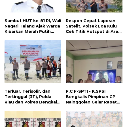
Sambut HUT ke-81 RI, Wali
Respon Cepat Laporan
Nagari Talang Ajak Warga
Satelit, Polsek Loa Kulu
Kibarkan Merah Putih
Cek Titik Hotspot di Area
Sebagai Wujud Cinta
PT AJP Desa Jongkang
Tanah Air
Terluar, Terisolir, dan
P.C F-SPTI - K.SPSI
Tertinggal (3T), Polda
Bengkalis Pimpinan CP
Riau dan Polres Bengkalis
Nainggolan Gelar Rapat
Hadirkan Bakti Sosial, Cek
Koordinasi Bersama PUK
Kesehatan Gratis, hingga
dan Ranting Khusus
Dialog Kebangsaan di
Rupat