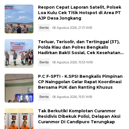
Respon Cepat Laporan Satelit, Polsek
Loa Kulu Cek Titik Hotspot di Area PT
AJP Desa Jongkang
Berita
06 Agustus 2026, 21:13 WIB
Terluar, Terisolir, dan Tertinggal (3T),
Polda Riau dan Polres Bengkalis
Hadirkan Bakti Sosial, Cek Kesehatan
Gratis, hingga Dialog Kebangsaan di
Berita
06 Agustus 2026, 15:53 WIB
Rupat
P.C F-SPTI - K.SPSI Bengkalis Pimpinan
CP Nainggolan Gelar Rapat Koordinasi
Bersama PUK dan Ranting Khusus
Berita
06 Agustus 2026, 15:51 WIB
Tak Berkutik! Komplotan Curanmor
Residivis Dibekuk Polisi, Delapan Aksi
Curanmor Di Candipuro Terungkap