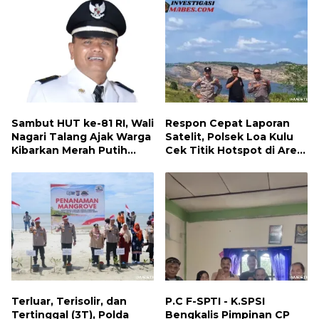
Sambut HUT ke-81 RI, Wali
Respon Cepat Laporan
Nagari Talang Ajak Warga
Satelit, Polsek Loa Kulu
Kibarkan Merah Putih
Cek Titik Hotspot di Area
Sebagai Wujud Cinta
PT AJP Desa Jongkang
Tanah Air
Terluar, Terisolir, dan
P.C F-SPTI - K.SPSI
Tertinggal (3T), Polda
Bengkalis Pimpinan CP