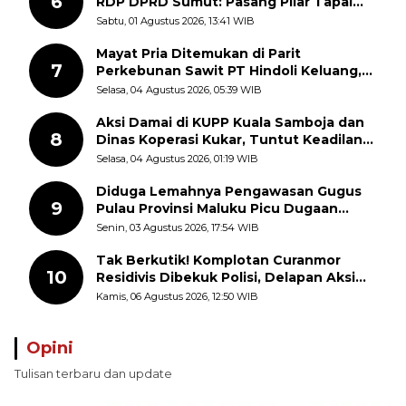
6
RDP DPRD Sumut: Pasang Pilar Tapal
Batas Sepihak Tanpa Libatkan
Sabtu, 01 Agustus 2026, 13:41 WIB
Masyarakat
Mayat Pria Ditemukan di Parit
7
Perkebunan Sawit PT Hindoli Keluang,
Polisi Selidiki Penyebab Kematian
Selasa, 04 Agustus 2026, 05:39 WIB
Aksi Damai di KUPP Kuala Samboja dan
8
Dinas Koperasi Kukar, Tuntut Keadilan
dan Kesempatan Kerja yang Adil
Selasa, 04 Agustus 2026, 01:19 WIB
Diduga Lemahnya Pengawasan Gugus
9
Pulau Provinsi Maluku Picu Dugaan
Pungli terhadap Nelayan Bale-Bale di
Senin, 03 Agustus 2026, 17:54 WIB
Perairan Pulau Seira
Tak Berkutik! Komplotan Curanmor
10
Residivis Dibekuk Polisi, Delapan Aksi
Curanmor Di Candipuro Terungkap
Kamis, 06 Agustus 2026, 12:50 WIB
Opini
Tulisan terbaru dan update