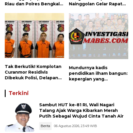
Riau dan Polres Bengkalis
Nainggolan Gelar Rapat
Hadirkan Bakti Sosial, Cek
Koordinasi Bersama PUK
Kesehatan Gratis, hingga
dan Ranting Khusus
Dialog Kebangsaan di
Rupat
Tak Berkutik! Komplotan
Mundurnya kadis
Curanmor Residivis
pendidikan ilham bangun:
Dibekuk Polisi, Delapan
kepergian yang
Aksi Curanmor Di
disayangkan, panggilan
Candipuro Terungkap
untuk kembali berbenah
Terkini
Sambut HUT ke-81 RI, Wali Nagari
Talang Ajak Warga Kibarkan Merah
Putih Sebagai Wujud Cinta Tanah Air
Berita
06 Agustus 2026, 23:49 WIB