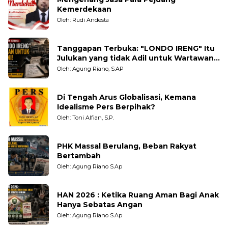
Kemerdekaan
Oleh: Rudi Andesta
Tanggapan Terbuka: "LONDO IRENG" Itu
Julukan yang tidak Adil untuk Wartawan,
Pengamat dan LSM
Oleh: Agung Riano, S.AP
Di Tengah Arus Globalisasi, Kemana
Idealisme Pers Berpihak?
Oleh: Toni Alfian, S.P.
PHK Massal Berulang, Beban Rakyat
Bertambah
Oleh: Agung Riano S.Ap
HAN 2026 : Ketika Ruang Aman Bagi Anak
Hanya Sebatas Angan
Oleh: Agung Riano S.Ap