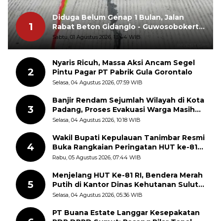
Diduga Belum Genap 1 Bulan, Jalan
1
Rabat Beton Gidanglo - Guwosobokerto
Sudah Pecah
Sabtu, 01 Agustus 2026, 13:44 WIB
Nyaris Ricuh, Massa Aksi Ancam Segel
2
Pintu Pagar PT Pabrik Gula Gorontalo
Selasa, 04 Agustus 2026, 07:59 WIB
Banjir Rendam Sejumlah Wilayah di Kota
3
Padang, Proses Evakuasi Warga Masih
Berlangsung
Selasa, 04 Agustus 2026, 10:18 WIB
Wakil Bupati Kepulauan Tanimbar Resmi
4
Buka Rangkaian Peringatan HUT ke-81
Kemerdekaan RI, ASN Diajak Perkuat
Rabu, 05 Agustus 2026, 07:44 WIB
Semangat Nasionalisme
Menjelang HUT Ke-81 RI, Bendera Merah
5
Putih di Kantor Dinas Kehutanan Sulut
Disorot Warga
Selasa, 04 Agustus 2026, 05:36 WIB
PT Buana Estate Langgar Kesepakatan