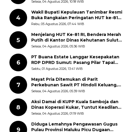
Berlangsung
Selasa, 04 Agustus 2026, 10:18 WIB
Wakil Bupati Kepulauan Tanimbar Resmi
4
Buka Rangkaian Peringatan HUT ke-81
Kemerdekaan RI, ASN Diajak Perkuat
Rabu, 05 Agustus 2026, 07:44 WIB
Semangat Nasionalisme
Menjelang HUT Ke-81 RI, Bendera Merah
5
Putih di Kantor Dinas Kehutanan Sulut
Disorot Warga
Selasa, 04 Agustus 2026, 05:36 WIB
PT Buana Estate Langgar Kesepakatan
6
RDP DPRD Sumut: Pasang Pilar Tapal
Batas Sepihak Tanpa Libatkan
Sabtu, 01 Agustus 2026, 13:41 WIB
Masyarakat
Mayat Pria Ditemukan di Parit
7
Perkebunan Sawit PT Hindoli Keluang,
Polisi Selidiki Penyebab Kematian
Selasa, 04 Agustus 2026, 05:39 WIB
Aksi Damai di KUPP Kuala Samboja dan
8
Dinas Koperasi Kukar, Tuntut Keadilan
dan Kesempatan Kerja yang Adil
Selasa, 04 Agustus 2026, 01:19 WIB
Diduga Lemahnya Pengawasan Gugus
9
Pulau Provinsi Maluku Picu Dugaan