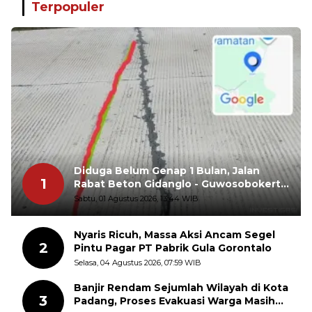
Terpopuler
Diduga Belum Genap 1 Bulan, Jalan
1
Rabat Beton Gidanglo - Guwosobokerto
Sudah Pecah
Sabtu, 01 Agustus 2026, 13:44 WIB
Nyaris Ricuh, Massa Aksi Ancam Segel
2
Pintu Pagar PT Pabrik Gula Gorontalo
Selasa, 04 Agustus 2026, 07:59 WIB
Banjir Rendam Sejumlah Wilayah di Kota
3
Padang, Proses Evakuasi Warga Masih