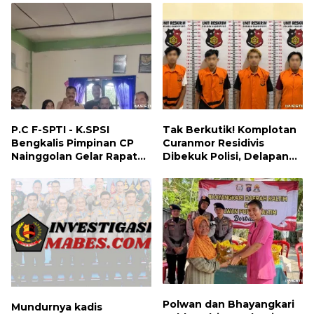
Kesehatan Gratis, hingga
Dialog Kebangsaan di
Rupat
P.C F-SPTI - K.SPSI
Tak Berkutik! Komplotan
Bengkalis Pimpinan CP
Curanmor Residivis
Nainggolan Gelar Rapat
Dibekuk Polisi, Delapan
Koordinasi Bersama PUK
Aksi Curanmor Di
dan Ranting Khusus
Candipuro Terungkap
Polwan dan Bhayangkari
Mundurnya kadis