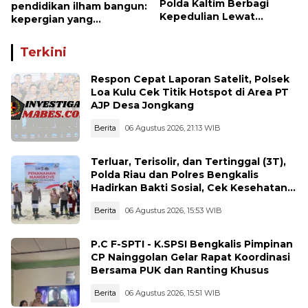
Polda Kaltim Berbagi
pendidikan ilham bangun:
Kepedulian Lewat
kepergian yang
Penyaluran Bantuan
disayangkan, panggilan
Sosial kepada Warga
untuk kembali berbenah
Terkini
Respon Cepat Laporan Satelit, Polsek
Loa Kulu Cek Titik Hotspot di Area PT
AJP Desa Jongkang
Berita
06 Agustus 2026, 21:13 WIB
Terluar, Terisolir, dan Tertinggal (3T),
Polda Riau dan Polres Bengkalis
Hadirkan Bakti Sosial, Cek Kesehatan
Gratis, hingga Dialog Kebangsaan di
Berita
06 Agustus 2026, 15:53 WIB
Rupat
P.C F-SPTI - K.SPSI Bengkalis Pimpinan
CP Nainggolan Gelar Rapat Koordinasi
Bersama PUK dan Ranting Khusus
Berita
06 Agustus 2026, 15:51 WIB