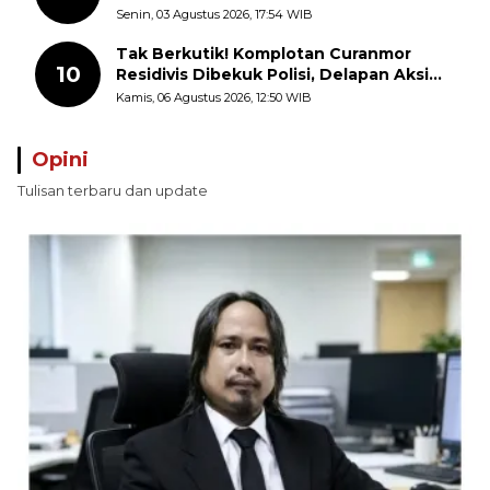
Pungli terhadap Nelayan Bale-Bale di
Senin, 03 Agustus 2026, 17:54 WIB
Perairan Pulau Seira
Tak Berkutik! Komplotan Curanmor
10
Residivis Dibekuk Polisi, Delapan Aksi
Curanmor Di Candipuro Terungkap
Kamis, 06 Agustus 2026, 12:50 WIB
Opini
Tulisan terbaru dan update