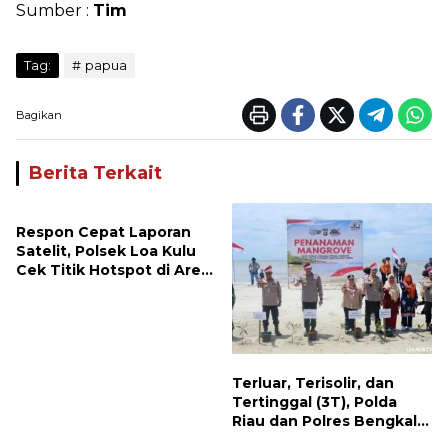
Sumber :
Tim
Tag:
papua
Bagikan
Berita Terkait
Respon Cepat Laporan
Satelit, Polsek Loa Kulu
Cek Titik Hotspot di Area
PT AJP Desa Jongkang
Terluar, Terisolir, dan
Tertinggal (3T), Polda
Riau dan Polres Bengkalis
Hadirkan Bakti Sosial, Cek