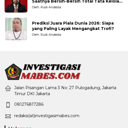
Saatnya Bersih-Bersih Total Tata Kelola
Pemerintahan
Oleh: Rudi Andesta
Prediksi Juara Piala Dunia 2026: Siapa
yang Paling Layak Mengangkat Trofi?
Oleh: Rudi Andesta
Jalan Pisangan Lama 3 No: 27 Pulogadung, Jakarta
Timur DKI Jakarta
081276817286
redaksi(at)investigasimabes.com