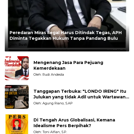
Peredaran Miras Ilegal Harus Ditindak Tegas, APH
Diminta Tegakkan Hukum Tanpa Pandang Bulu
Oleh:
Rudi Andesta
Mengenang Jasa Para Pejuang
Kemerdekaan
Oleh: Rudi Andesta
Tanggapan Terbuka: "LONDO IRENG" Itu
Julukan yang tidak Adil untuk Wartawan,
Pengamat dan LSM
Oleh: Agung Riano, S.AP
Di Tengah Arus Globalisasi, Kemana
Idealisme Pers Berpihak?
Oleh: Toni Alfian, S.P.