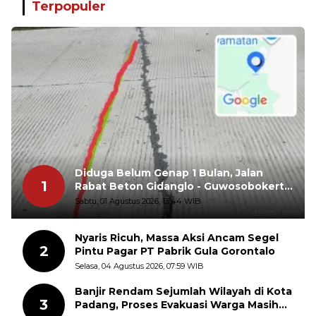
Terpopuler
Diduga Belum Genap 1 Bulan, Jalan
1
Rabat Beton Gidanglo - Guwosobokerto
Sudah Pecah
Sabtu, 01 Agustus 2026, 13:44 WIB
Nyaris Ricuh, Massa Aksi Ancam Segel
2
Pintu Pagar PT Pabrik Gula Gorontalo
Selasa, 04 Agustus 2026, 07:59 WIB
Banjir Rendam Sejumlah Wilayah di Kota
3
Padang, Proses Evakuasi Warga Masih