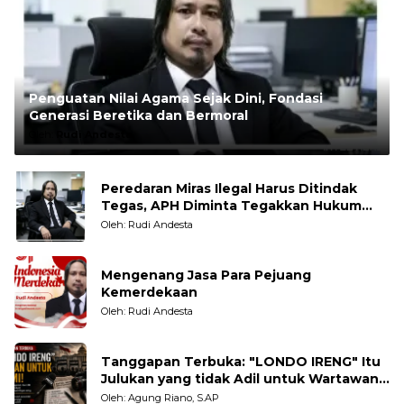
Penguatan Nilai Agama Sejak Dini, Fondasi
Generasi Beretika dan Bermoral
Oleh:
Rudi Andesta
Peredaran Miras Ilegal Harus Ditindak
Tegas, APH Diminta Tegakkan Hukum
Tanpa Pandang Bulu
Oleh: Rudi Andesta
Mengenang Jasa Para Pejuang
Kemerdekaan
Oleh: Rudi Andesta
Tanggapan Terbuka: "LONDO IRENG" Itu
Julukan yang tidak Adil untuk Wartawan,
Pengamat dan LSM
Oleh: Agung Riano, S.AP