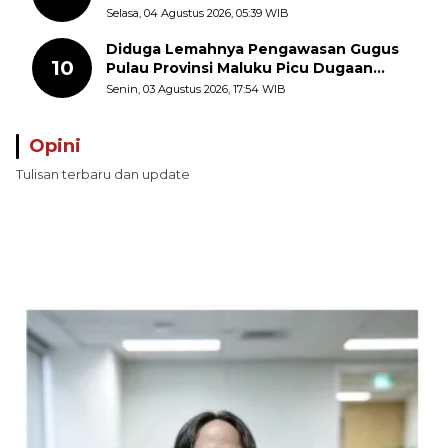
Polisi Selidiki Penyebab Kematian
Selasa, 04 Agustus 2026, 05:39 WIB
Diduga Lemahnya Pengawasan Gugus
10
Pulau Provinsi Maluku Picu Dugaan
Pungli terhadap Nelayan Bale-Bale di
Senin, 03 Agustus 2026, 17:54 WIB
Perairan Pulau Seira
Opini
Tulisan terbaru dan update