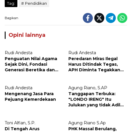
Tag:
Pendidikan
Bagikan
Opini lainnya
Rudi Andesta
Rudi Andesta
Penguatan Nilai Agama
Peredaran Miras Ilegal
Sejak Dini, Fondasi
Harus Ditindak Tegas,
Generasi Beretika dan
APH Diminta Tegakkan
Bermoral
Hukum Tanpa Pandang
Bulu
Rudi Andesta
Agung Riano, S.AP
Mengenang Jasa Para
Tanggapan Terbuka:
Pejuang Kemerdekaan
"LONDO IRENG" Itu
Julukan yang tidak Adil
untuk Wartawan,
Pengamat dan LSM
Toni Alfian, S.P.
Agung Riano S.Ap
Di Tengah Arus
PHK Massal Berulang,