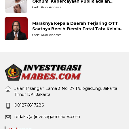
Oknum, Kepercayaan Publik adalah
Taruhannya
Oleh: Rudi Andesta
Maraknya Kepala Daerah Terjaring OTT,
Saatnya Bersih-Bersih Total Tata Kelola
Pemerintahan
Oleh: Rudi Andesta
Jalan Pisangan Lama 3 No: 27 Pulogadung, Jakarta
Timur DKI Jakarta
081276817286
redaksi(at)investigasimabes.com