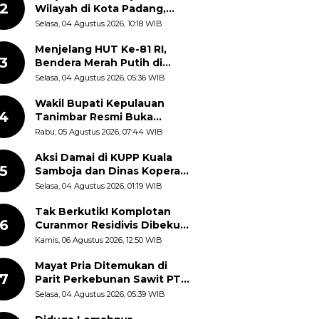
2
Wilayah di Kota Padang,
Proses Evakuasi Warga
Selasa, 04 Agustus 2026, 10:18 WIB
Masih Berlangsung
Menjelang HUT Ke-81 RI,
3
Bendera Merah Putih di
Kantor Dinas Kehutanan
Selasa, 04 Agustus 2026, 05:36 WIB
Sulut Disorot Warga
Wakil Bupati Kepulauan
4
Tanimbar Resmi Buka
Rangkaian Peringatan HUT
Rabu, 05 Agustus 2026, 07:44 WIB
ke-81 Kemerdekaan RI, ASN
Diajak Perkuat Semangat
Aksi Damai di KUPP Kuala
5
Nasionalisme
Samboja dan Dinas Koperasi
Kukar, Tuntut Keadilan dan
Selasa, 04 Agustus 2026, 01:19 WIB
Kesempatan Kerja yang Adil
Tak Berkutik! Komplotan
6
Curanmor Residivis Dibekuk
Polisi, Delapan Aksi
Kamis, 06 Agustus 2026, 12:50 WIB
Curanmor Di Candipuro
Terungkap
Mayat Pria Ditemukan di
7
Parit Perkebunan Sawit PT
Hindoli Keluang, Polisi
Selasa, 04 Agustus 2026, 05:39 WIB
Selidiki Penyebab Kematian