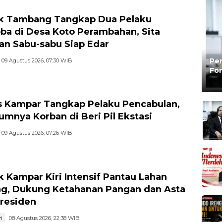
k Tambang Tangkap Dua Pelaku
ba di Desa Koto Perambahan, Sita
an Sabu-sabu Siap Edar
Pen
09 Agustus 2026, 07:30 WIB
Fon
Be
Oleh
s Kampar Tangkap Pelaku Pencabulan,
umnya Korban di Beri Pil Ekstasi
09 Agustus 2026, 07:26 WIB
k Kampar Kiri Intensif Pantau Lahan
g, Dukung Ketahanan Pangan dan Asta
Presiden
i
08 Agustus 2026, 22:38 WIB