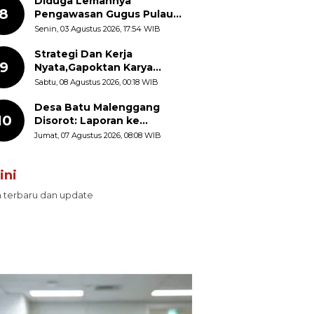
Diduga Lemahnya
8
Pengawasan Gugus Pulau
Provinsi Maluku Picu Dugaan
Senin, 03 Agustus 2026, 17:54 WIB
Pungli terhadap Nelayan
Bale-Bale di Perairan Pulau
Strategi Dan Kerja
9
Seira
Nyata,Gapoktan Karya
Makmur Genjot Produksi
Sabtu, 08 Agustus 2026, 00:18 WIB
Demi Swasembada Pangan
Desa Batu Malenggang
10
Disorot: Laporan ke
Kemendes Ada, Keterangan
Jumat, 07 Agustus 2026, 08:08 WIB
ke LSM GMAS Berbeda
ini
n terbaru dan update