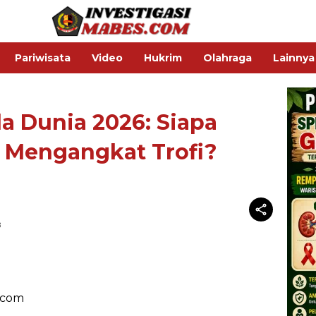
Pariwisata
Video
Hukrim
Olahraga
Lainnya
la Dunia 2026: Siapa
k Mengangkat Trofi?
B
.com