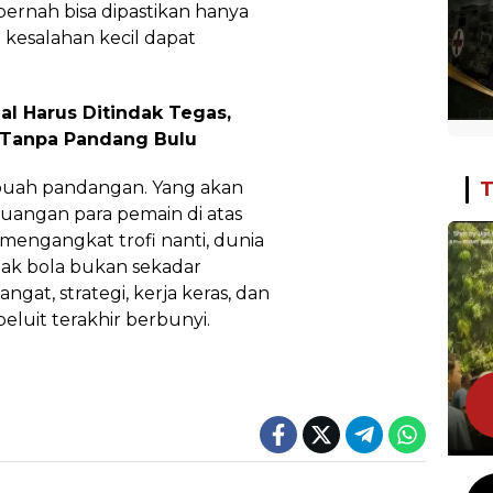
pernah bisa dipastikan hanya
u kesalahan kecil dapat
al Harus Ditindak Tegas,
Tanpa Pandang Bulu
sebuah pandangan. Yang akan
T
uangan para pemain di atas
mengangkat trofi nanti, dunia
pak bola bukan sekadar
gat, strategi, kerja keras, dan
luit terakhir berbunyi.