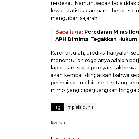
terdekat. Namun, sepak bola tidak 
lewat statistik dan nama besar. Sat
mengubah sejarah.
Baca juga:
Peredaran Miras Ileg
APH Diminta Tegakkan Hukum 
Karena itulah, prediksi hanyalah 
menentukan segalanya adalah perj
lapangan. Siapa pun yang akhirnya 
akan kembali diingatkan bahwa se
permainan, melainkan tentang seman
mimpi yang diperjuangkan hingga pe
Tag:
piala dunia
Bagikan