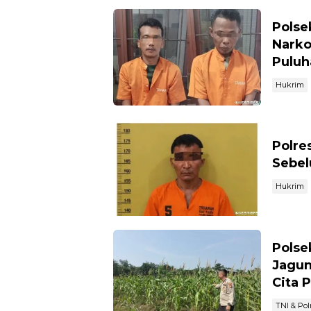
Polse
Narko
Puluh
Hukrim
Polre
Sebel
Hukrim
Polse
Jagun
Cita 
TNI & Polr