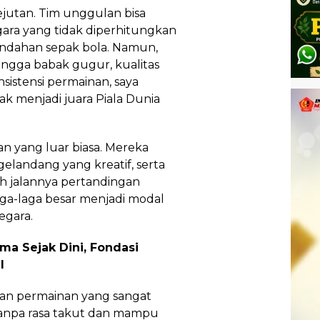
ejutan. Tim unggulan bisa
egara yang tidak diperhitungkan
ndahan sepak bola. Namun,
ingga babak gugur, kualitas
sistensi permainan, saya
yak menjadi juara Piala Dunia
n yang luar biasa. Mereka
 gelandang yang kreatif, serta
jalannya pertandingan
aga-laga besar menjadi modal
egara.
ma Sejak Dini, Fondasi
l
kkan permainan yang sangat
 tanpa rasa takut dan mampu