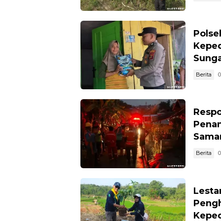
Polse
Keped
Sunga
Berita
0
Respo
Penan
Sama
Berita
0
Lesta
Pengh
Keped