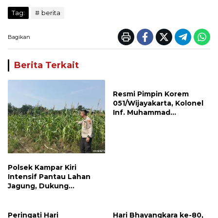
Tag:
berita
Bagikan
Berita Terkait
Resmi Pimpin Korem
051/Wijayakarta, Kolonel
Inf. Muhammad
Benrieyadin Sjafrie
Emban Amanah Baru
Polsek Kampar Kiri
Intensif Pantau Lahan
Jagung, Dukung
Ketahanan Pangan dan
Asta Cita Presiden
Peringati Hari
Hari Bhayangkara ke-80,