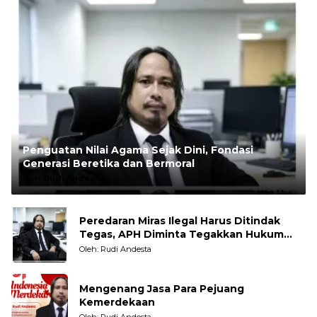
Penguatan Nilai Agama Sejak Dini, Fondasi
Generasi Beretika dan Bermoral
Oleh:
Rudi Andesta
Peredaran Miras Ilegal Harus Ditindak
Tegas, APH Diminta Tegakkan Hukum
Tanpa Pandang Bulu
Oleh: Rudi Andesta
Mengenang Jasa Para Pejuang
Kemerdekaan