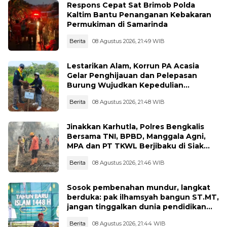
Respons Cepat Sat Brimob Polda
Kaltim Bantu Penanganan Kebakaran
Permukiman di Samarinda
Berita
08 Agustus 2026, 21:49 WIB
Lestarikan Alam, Korrun PA Acasia
Gelar Penghijauan dan Pelepasan
Burung Wujudkan Kepedulian
Lingkungan
Berita
08 Agustus 2026, 21:48 WIB
Jinakkan Karhutla, Polres Bengkalis
Bersama TNI, BPBD, Manggala Agni,
MPA dan PT TKWL Berjibaku di Siak
Kecil dan Mandau
Berita
08 Agustus 2026, 21:46 WIB
Sosok pembenahan mundur, langkat
berduka: pak ilhamsyah bangun ST.MT,
jangan tinggalkan dunia pendidikan
kita
Berita
08 Agustus 2026, 21:44 WIB