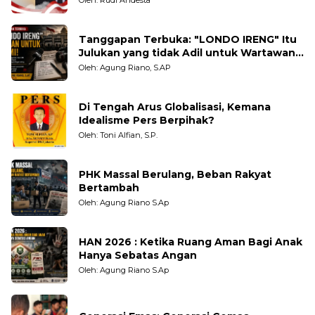
Oleh: Rudi Andesta
Tanggapan Terbuka: "LONDO IRENG" Itu
Julukan yang tidak Adil untuk Wartawan,
Pengamat dan LSM
Oleh: Agung Riano, S.AP
Di Tengah Arus Globalisasi, Kemana
Idealisme Pers Berpihak?
Oleh: Toni Alfian, S.P.
PHK Massal Berulang, Beban Rakyat
Bertambah
Oleh: Agung Riano S.Ap
HAN 2026 : Ketika Ruang Aman Bagi Anak
Hanya Sebatas Angan
Oleh: Agung Riano S.Ap