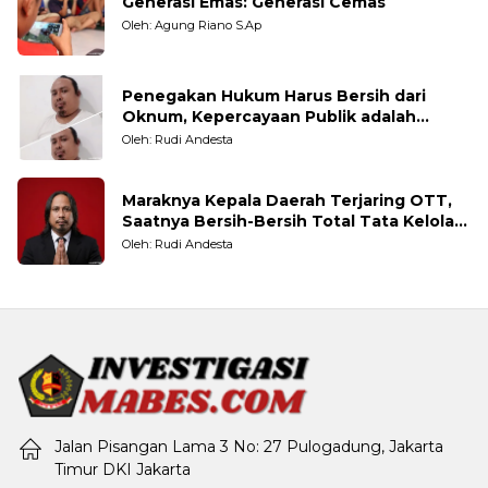
Generasi Emas: Generasi Cemas
Oleh: Agung Riano S.Ap
Penegakan Hukum Harus Bersih dari
Oknum, Kepercayaan Publik adalah
Taruhannya
Oleh: Rudi Andesta
Maraknya Kepala Daerah Terjaring OTT,
Saatnya Bersih-Bersih Total Tata Kelola
Pemerintahan
Oleh: Rudi Andesta
Jalan Pisangan Lama 3 No: 27 Pulogadung, Jakarta
Timur DKI Jakarta