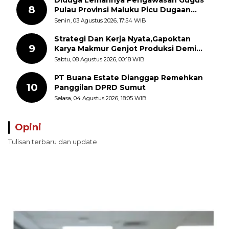
Diduga Lemahnya Pengawasan Gugus
8
Pulau Provinsi Maluku Picu Dugaan
Pungli terhadap Nelayan Bale-Bale di
Senin, 03 Agustus 2026, 17:54 WIB
Perairan Pulau Seira
Strategi Dan Kerja Nyata,Gapoktan
9
Karya Makmur Genjot Produksi Demi
Swasembada Pangan
Sabtu, 08 Agustus 2026, 00:18 WIB
PT Buana Estate Dianggap Remehkan
10
Panggilan DPRD Sumut
Selasa, 04 Agustus 2026, 18:05 WIB
Opini
Tulisan terbaru dan update