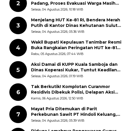
2
Padang, Proses Evakuasi Warga Masih
Berlangsung
Selasa, 04 Agustus 2026, 10:18 WIB
Menjelang HUT Ke-81 RI, Bendera Merah
3
Putih di Kantor Dinas Kehutanan Sulut
Disorot Warga
Selasa, 04 Agustus 2026, 05:36 WIB
Wakil Bupati Kepulauan Tanimbar Resmi
4
Buka Rangkaian Peringatan HUT ke-81
Kemerdekaan RI, ASN Diajak Perkuat
Rabu, 05 Agustus 2026, 07:44 WIB
Semangat Nasionalisme
Aksi Damai di KUPP Kuala Samboja dan
5
Dinas Koperasi Kukar, Tuntut Keadilan
dan Kesempatan Kerja yang Adil
Selasa, 04 Agustus 2026, 01:19 WIB
Tak Berkutik! Komplotan Curanmor
6
Residivis Dibekuk Polisi, Delapan Aksi
Curanmor Di Candipuro Terungkap
Kamis, 06 Agustus 2026, 12:50 WIB
Mayat Pria Ditemukan di Parit
7
Perkebunan Sawit PT Hindoli Keluang,
Polisi Selidiki Penyebab Kematian
Selasa, 04 Agustus 2026, 05:39 WIB