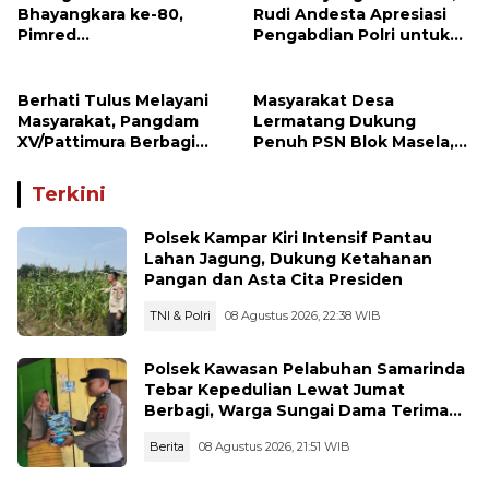
Bhayangkara ke-80,
Rudi Andesta Apresiasi
Pimred
Pengabdian Polri untuk
Investigasimabes.com
Bangsa
Rudi Andesta Sampaikan
Apresiasi dan Ucapan
Berhati Tulus Melayani
Masyarakat Desa
Selamat kepada Kapolres
Masyarakat, Pangdam
Lermatang Dukung
Sijunjung
XV/Pattimura Berbagi
Penuh PSN Blok Masela,
Kasih Bersama Pedagang
Harapkan Pangdam
Kue di Desa Lermatang
XV/Pattimura Terus Hadir
Terkini
di Tengah Rakyat
Polsek Kampar Kiri Intensif Pantau
Lahan Jagung, Dukung Ketahanan
Pangan dan Asta Cita Presiden
TNI & Polri
08 Agustus 2026, 22:38 WIB
Polsek Kawasan Pelabuhan Samarinda
Tebar Kepedulian Lewat Jumat
Berbagi, Warga Sungai Dama Terima
Bantuan Sosial
Berita
08 Agustus 2026, 21:51 WIB