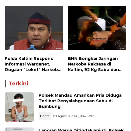
Hadiri Kegiatan Apel
Kesiapsiagaan Karhutla
Polda Kaltim Respons
BNN Bongkar Jaringan
Informasi Warganet,
Narkoba Raksasa di
Dugaan "Loket" Narkoba
Kaltim, 92 Kg Sabu dan
di Waru PPU Jadi
1.000 Cartridge Vape
Perhatian
Etomidate Disita
Terkini
Polsek Mandau Amankan Pria Diduga
Terlibat Penyalahgunaan Sabu di
Bumbung
Berita
08 Agustus 2026, 11:42 WIB
Laporan Warga Ditindaklanjuti, Polsek