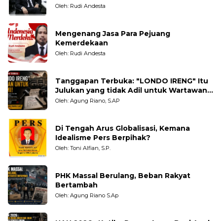
Tanpa Pandang Bulu
Oleh: Rudi Andesta
Mengenang Jasa Para Pejuang
Kemerdekaan
Oleh: Rudi Andesta
Tanggapan Terbuka: "LONDO IRENG" Itu
Julukan yang tidak Adil untuk Wartawan,
Pengamat dan LSM
Oleh: Agung Riano, S.AP
Di Tengah Arus Globalisasi, Kemana
Idealisme Pers Berpihak?
Oleh: Toni Alfian, S.P.
PHK Massal Berulang, Beban Rakyat
Bertambah
Oleh: Agung Riano S.Ap