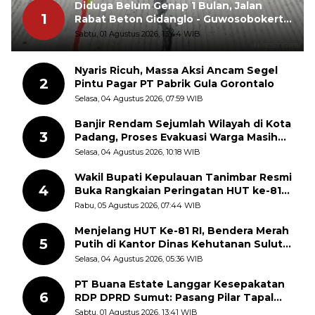
Diduga Belum Genap 1 Bulan, Jalan
1
Rabat Beton Gidanglo - Guwosobokerto
Sudah Pecah
Sabtu, 01 Agustus 2026, 13:44 WIB
Nyaris Ricuh, Massa Aksi Ancam Segel
2
Pintu Pagar PT Pabrik Gula Gorontalo
Selasa, 04 Agustus 2026, 07:59 WIB
Banjir Rendam Sejumlah Wilayah di Kota
3
Padang, Proses Evakuasi Warga Masih
Berlangsung
Selasa, 04 Agustus 2026, 10:18 WIB
Wakil Bupati Kepulauan Tanimbar Resmi
4
Buka Rangkaian Peringatan HUT ke-81
Kemerdekaan RI, ASN Diajak Perkuat
Rabu, 05 Agustus 2026, 07:44 WIB
Semangat Nasionalisme
Menjelang HUT Ke-81 RI, Bendera Merah
5
Putih di Kantor Dinas Kehutanan Sulut
Disorot Warga
Selasa, 04 Agustus 2026, 05:36 WIB
PT Buana Estate Langgar Kesepakatan
6
RDP DPRD Sumut: Pasang Pilar Tapal
Batas Sepihak Tanpa Libatkan
Sabtu, 01 Agustus 2026, 13:41 WIB