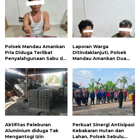
Polsek Mandau Amankan
Laporan Warga
Pria Diduga Terlibat
Ditindaklanjuti, Polsek
Penyalahgunaan Sabu di
Mandau Amankan Dua
Bumbung
Terduga Pelaku dan 5
Paket Sabu
Aktifitas Peleburan
Perkuat Sinergi Antisipasi
Aluminium diduga Tak
Kebakaran Hutan dan
Mengantogi Izin
Lahan, Polsek Sebulu