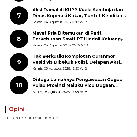
Masyarakat
Aksi Damai di KUPP Kuala Samboja dan
7
Dinas Koperasi Kukar, Tuntut Keadilan
dan Kesempatan Kerja yang Adil
Selasa, 04 Agustus 2026, 01:19 WIB
Mayat Pria Ditemukan di Parit
8
Perkebunan Sawit PT Hindoli Keluang,
Polisi Selidiki Penyebab Kematian
Selasa, 04 Agustus 2026, 05:39 WIB
Tak Berkutik! Komplotan Curanmor
9
Residivis Dibekuk Polisi, Delapan Aksi
Curanmor Di Candipuro Terungkap
Kamis, 06 Agustus 2026, 12:50 WIB
Diduga Lemahnya Pengawasan Gugus
10
Pulau Provinsi Maluku Picu Dugaan
Pungli terhadap Nelayan Bale-Bale di
Senin, 03 Agustus 2026, 17:54 WIB
Perairan Pulau Seira
Opini
Tulisan terbaru dan update