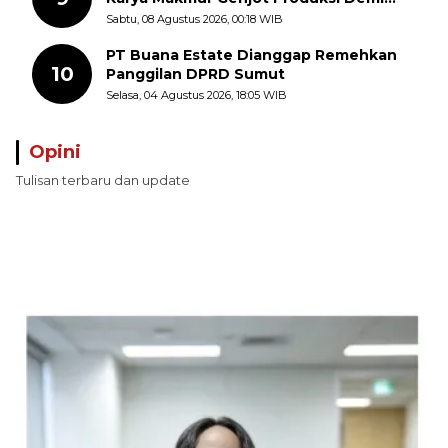
Swasembada Pangan
Sabtu, 08 Agustus 2026, 00:18 WIB
PT Buana Estate Dianggap Remehkan
10
Panggilan DPRD Sumut
Selasa, 04 Agustus 2026, 18:05 WIB
Opini
Tulisan terbaru dan update