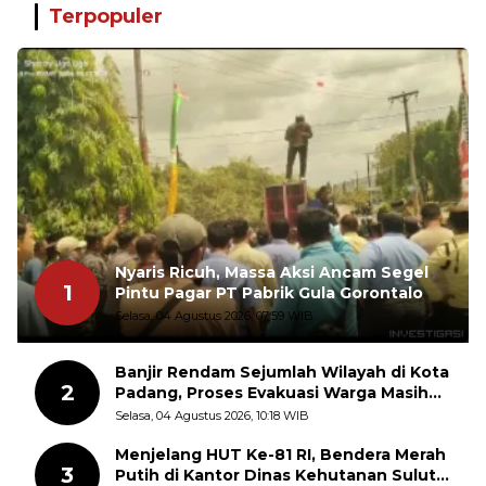
Terpopuler
Nyaris Ricuh, Massa Aksi Ancam Segel
1
Pintu Pagar PT Pabrik Gula Gorontalo
Selasa, 04 Agustus 2026, 07:59 WIB
Banjir Rendam Sejumlah Wilayah di Kota
2
Padang, Proses Evakuasi Warga Masih
Berlangsung
Selasa, 04 Agustus 2026, 10:18 WIB
Menjelang HUT Ke-81 RI, Bendera Merah
3
Putih di Kantor Dinas Kehutanan Sulut