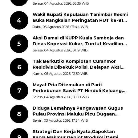
Disorot Warga
Selasa, 04 Agustus 2026, 05:36 WIB
Wakil Bupati Kepulauan Tanimbar Resmi
4
Buka Rangkaian Peringatan HUT ke-81
Kemerdekaan RI, ASN Diajak Perkuat
Rabu, 05 Agustus 2026, 07:44 WIB
Semangat Nasionalisme
Aksi Damai di KUPP Kuala Samboja dan
5
Dinas Koperasi Kukar, Tuntut Keadilan
dan Kesempatan Kerja yang Adil
Selasa, 04 Agustus 2026, 01:19 WIB
Tak Berkutik! Komplotan Curanmor
6
Residivis Dibekuk Polisi, Delapan Aksi
Curanmor Di Candipuro Terungkap
Kamis, 06 Agustus 2026, 12:50 WIB
Mayat Pria Ditemukan di Parit
7
Perkebunan Sawit PT Hindoli Keluang,
Polisi Selidiki Penyebab Kematian
Selasa, 04 Agustus 2026, 05:39 WIB
Diduga Lemahnya Pengawasan Gugus
8
Pulau Provinsi Maluku Picu Dugaan
Pungli terhadap Nelayan Bale-Bale di
Senin, 03 Agustus 2026, 17:54 WIB
Perairan Pulau Seira
Strategi Dan Kerja Nyata,Gapoktan
9
Karya Makmur Genjot Produksi Demi