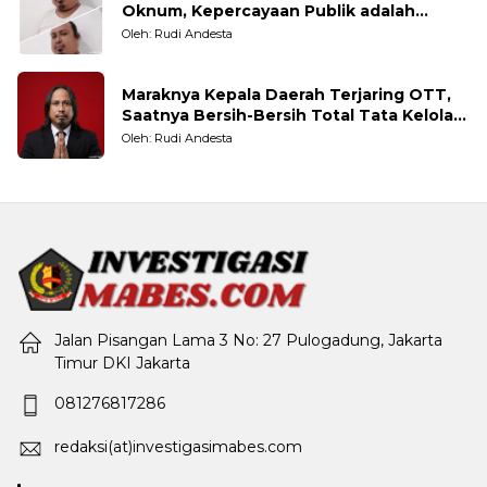
Oknum, Kepercayaan Publik adalah
Taruhannya
Oleh: Rudi Andesta
Maraknya Kepala Daerah Terjaring OTT,
Saatnya Bersih-Bersih Total Tata Kelola
Pemerintahan
Oleh: Rudi Andesta
Jalan Pisangan Lama 3 No: 27 Pulogadung, Jakarta
Timur DKI Jakarta
081276817286
redaksi(at)investigasimabes.com