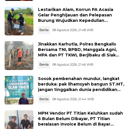
Lestarikan Alam, Korrun PA Acasia
Gelar Penghijauan dan Pelepasan
Burung Wujudkan Kepedulian
Lingkungan
Berita
08 Agustus 2026, 21:48 WIB
Jinakkan Karhutla, Polres Bengkalis
Bersama TNI, BPBD, Manggala Agni,
MPA dan PT TKWL Berjibaku di Siak
Kecil dan Mandau
Berita
08 Agustus 2026, 21:46 WIB
Sosok pembenahan mundur, langkat
berduka: pak ilhamsyah bangun ST.MT,
jangan tinggalkan dunia pendidikan
kita
Berita
08 Agustus 2026, 21:44 WIB
MPM Vendor PT Titian Keluhkan sudah
6 Bulan Belum Dibayar, PT Titian
beralasan Invoice Belum di Bayar