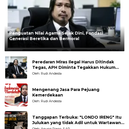
Penguatan Nilai Agama Sejak Dini, Fondasi
Generasi Beretika dan Bermoral
Oleh:
Rudi Andesta
Peredaran Miras Ilegal Harus Ditindak
Tegas, APH Diminta Tegakkan Hukum
Tanpa Pandang Bulu
Oleh: Rudi Andesta
Mengenang Jasa Para Pejuang
Kemerdekaan
Oleh: Rudi Andesta
Tanggapan Terbuka: "LONDO IRENG" Itu
Julukan yang tidak Adil untuk Wartawan,
Pengamat dan LSM
Oleh: Agung Riano, S.AP