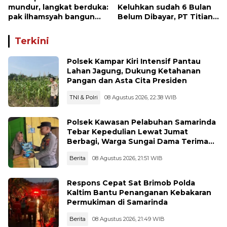
mundur, langkat berduka:
Keluhkan sudah 6 Bulan
pak ilhamsyah bangun
Belum Dibayar, PT Titian
ST.MT, jangan tinggalkan
beralasan Invoice Belum
dunia pendidikan kita
di Bayar Pertamina
Terkini
Polsek Kampar Kiri Intensif Pantau
Lahan Jagung, Dukung Ketahanan
Pangan dan Asta Cita Presiden
TNI & Polri
08 Agustus 2026, 22:38 WIB
Polsek Kawasan Pelabuhan Samarinda
Tebar Kepedulian Lewat Jumat
Berbagi, Warga Sungai Dama Terima
Bantuan Sosial
Berita
08 Agustus 2026, 21:51 WIB
Respons Cepat Sat Brimob Polda
Kaltim Bantu Penanganan Kebakaran
Permukiman di Samarinda
Berita
08 Agustus 2026, 21:49 WIB