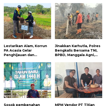
Jumat Berbagi, Warga
Kebakaran Permukiman di
Sungai Dama Terima
Samarinda
Bantuan Sosial
Lestarikan Alam, Korrun
Jinakkan Karhutla, Polres
PA Acasia Gelar
Bengkalis Bersama TNI,
Penghijauan dan
BPBD, Manggala Agni,
Pelepasan Burung
MPA dan PT TKWL
Wujudkan Kepedulian
Berjibaku di Siak Kecil
Lingkungan
dan Mandau
Sosok pembenahan
MPM Vendor PT Titian