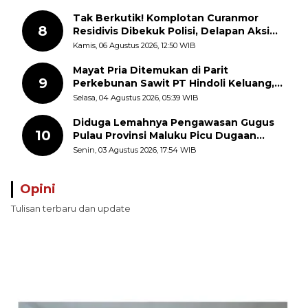
Tak Berkutik! Komplotan Curanmor
8
Residivis Dibekuk Polisi, Delapan Aksi
Curanmor Di Candipuro Terungkap
Kamis, 06 Agustus 2026, 12:50 WIB
Mayat Pria Ditemukan di Parit
9
Perkebunan Sawit PT Hindoli Keluang,
Polisi Selidiki Penyebab Kematian
Selasa, 04 Agustus 2026, 05:39 WIB
Diduga Lemahnya Pengawasan Gugus
10
Pulau Provinsi Maluku Picu Dugaan
Pungli terhadap Nelayan Bale-Bale di
Senin, 03 Agustus 2026, 17:54 WIB
Perairan Pulau Seira
Opini
Tulisan terbaru dan update