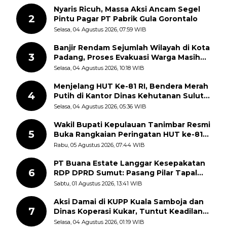
Nyaris Ricuh, Massa Aksi Ancam Segel
2
Pintu Pagar PT Pabrik Gula Gorontalo
Selasa, 04 Agustus 2026, 07:59 WIB
Banjir Rendam Sejumlah Wilayah di Kota
3
Padang, Proses Evakuasi Warga Masih
Berlangsung
Selasa, 04 Agustus 2026, 10:18 WIB
Menjelang HUT Ke-81 RI, Bendera Merah
4
Putih di Kantor Dinas Kehutanan Sulut
Disorot Warga
Selasa, 04 Agustus 2026, 05:36 WIB
Wakil Bupati Kepulauan Tanimbar Resmi
5
Buka Rangkaian Peringatan HUT ke-81
Kemerdekaan RI, ASN Diajak Perkuat
Rabu, 05 Agustus 2026, 07:44 WIB
Semangat Nasionalisme
PT Buana Estate Langgar Kesepakatan
6
RDP DPRD Sumut: Pasang Pilar Tapal
Batas Sepihak Tanpa Libatkan
Sabtu, 01 Agustus 2026, 13:41 WIB
Masyarakat
Aksi Damai di KUPP Kuala Samboja dan
7
Dinas Koperasi Kukar, Tuntut Keadilan
dan Kesempatan Kerja yang Adil
Selasa, 04 Agustus 2026, 01:19 WIB