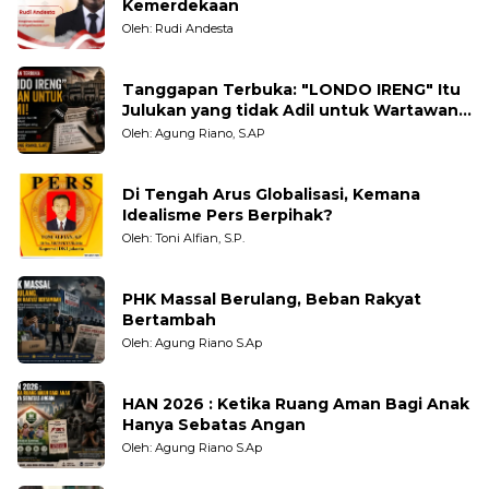
Kemerdekaan
Oleh: Rudi Andesta
Tanggapan Terbuka: "LONDO IRENG" Itu
Julukan yang tidak Adil untuk Wartawan,
Pengamat dan LSM
Oleh: Agung Riano, S.AP
Di Tengah Arus Globalisasi, Kemana
Idealisme Pers Berpihak?
Oleh: Toni Alfian, S.P.
PHK Massal Berulang, Beban Rakyat
Bertambah
Oleh: Agung Riano S.Ap
HAN 2026 : Ketika Ruang Aman Bagi Anak
Hanya Sebatas Angan
Oleh: Agung Riano S.Ap