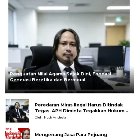
Penguatan Nilai Agama Sejak Dini, Fondasi
Generasi Beretika dan Bermoral
Oleh:
Rudi Andesta
Peredaran Miras Ilegal Harus Ditindak
Tegas, APH Diminta Tegakkan Hukum
Tanpa Pandang Bulu
Oleh: Rudi Andesta
Mengenang Jasa Para Pejuang