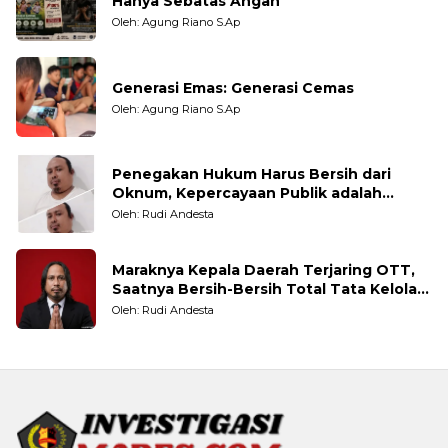
Hanya Sebatas Angan
Oleh: Agung Riano S.Ap
Generasi Emas: Generasi Cemas
Oleh: Agung Riano S.Ap
Penegakan Hukum Harus Bersih dari
Oknum, Kepercayaan Publik adalah
Taruhannya
Oleh: Rudi Andesta
Maraknya Kepala Daerah Terjaring OTT,
Saatnya Bersih-Bersih Total Tata Kelola
Pemerintahan
Oleh: Rudi Andesta