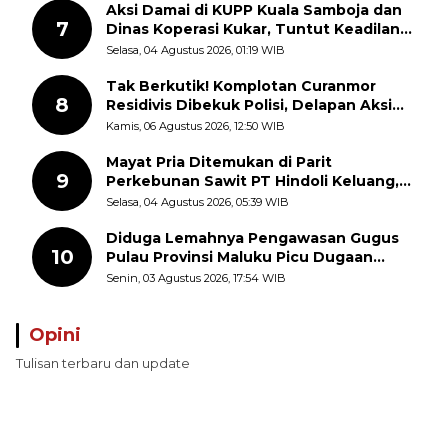
Aksi Damai di KUPP Kuala Samboja dan
7
Dinas Koperasi Kukar, Tuntut Keadilan
dan Kesempatan Kerja yang Adil
Selasa, 04 Agustus 2026, 01:19 WIB
Tak Berkutik! Komplotan Curanmor
8
Residivis Dibekuk Polisi, Delapan Aksi
Curanmor Di Candipuro Terungkap
Kamis, 06 Agustus 2026, 12:50 WIB
Mayat Pria Ditemukan di Parit
9
Perkebunan Sawit PT Hindoli Keluang,
Polisi Selidiki Penyebab Kematian
Selasa, 04 Agustus 2026, 05:39 WIB
Diduga Lemahnya Pengawasan Gugus
10
Pulau Provinsi Maluku Picu Dugaan
Pungli terhadap Nelayan Bale-Bale di
Senin, 03 Agustus 2026, 17:54 WIB
Perairan Pulau Seira
Opini
Tulisan terbaru dan update