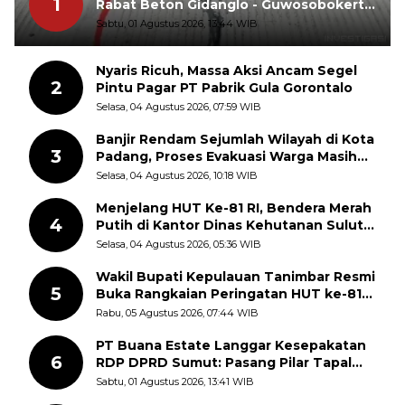
1
Rabat Beton Gidanglo - Guwosobokerto
Sudah Pecah
Sabtu, 01 Agustus 2026, 13:44 WIB
Nyaris Ricuh, Massa Aksi Ancam Segel
2
Pintu Pagar PT Pabrik Gula Gorontalo
Selasa, 04 Agustus 2026, 07:59 WIB
Banjir Rendam Sejumlah Wilayah di Kota
3
Padang, Proses Evakuasi Warga Masih
Berlangsung
Selasa, 04 Agustus 2026, 10:18 WIB
Menjelang HUT Ke-81 RI, Bendera Merah
4
Putih di Kantor Dinas Kehutanan Sulut
Disorot Warga
Selasa, 04 Agustus 2026, 05:36 WIB
Wakil Bupati Kepulauan Tanimbar Resmi
5
Buka Rangkaian Peringatan HUT ke-81
Kemerdekaan RI, ASN Diajak Perkuat
Rabu, 05 Agustus 2026, 07:44 WIB
Semangat Nasionalisme
PT Buana Estate Langgar Kesepakatan
6
RDP DPRD Sumut: Pasang Pilar Tapal
Batas Sepihak Tanpa Libatkan
Sabtu, 01 Agustus 2026, 13:41 WIB
Masyarakat