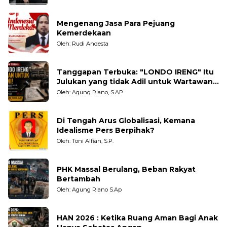
Mengenang Jasa Para Pejuang
Kemerdekaan
Oleh: Rudi Andesta
Tanggapan Terbuka: "LONDO IRENG" Itu
Julukan yang tidak Adil untuk Wartawan,
Pengamat dan LSM
Oleh: Agung Riano, S.AP
Di Tengah Arus Globalisasi, Kemana
Idealisme Pers Berpihak?
Oleh: Toni Alfian, S.P.
PHK Massal Berulang, Beban Rakyat
Bertambah
Oleh: Agung Riano S.Ap
HAN 2026 : Ketika Ruang Aman Bagi Anak