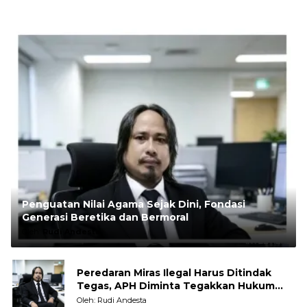
Penguatan Nilai Agama Sejak Dini, Fondasi
Generasi Beretika dan Bermoral
Oleh:
Rudi Andesta
Peredaran Miras Ilegal Harus Ditindak
Tegas, APH Diminta Tegakkan Hukum
Tanpa Pandang Bulu
Oleh: Rudi Andesta