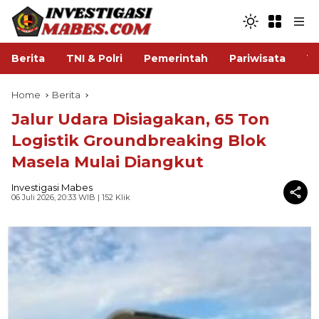
Berita
TNI & Polri
Pemerintah
Pariwisata
V
Home
Berita
Jalur Udara Disiagakan, 65 Ton
Logistik Groundbreaking Blok
Masela Mulai Diangkut
Investigasi Mabes
06 Juli 2026, 20:33 WIB
| 152 Klik