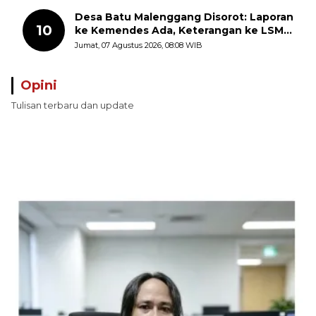
Perairan Pulau Seira
Desa Batu Malenggang Disorot: Laporan
10
ke Kemendes Ada, Keterangan ke LSM
GMAS Berbeda
Jumat, 07 Agustus 2026, 08:08 WIB
Opini
Tulisan terbaru dan update