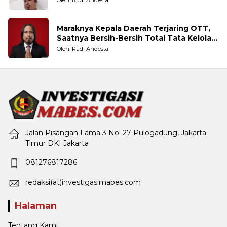
Maraknya Kepala Daerah Terjaring OTT,
Saatnya Bersih-Bersih Total Tata Kelola
Pemerintahan
Oleh: Rudi Andesta
Jalan Pisangan Lama 3 No: 27 Pulogadung, Jakarta
Timur DKI Jakarta
081276817286
redaksi(at)investigasimabes.com
Halaman
Tentang Kami