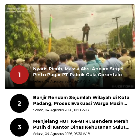
Nyaris Ricuh, Massa Aksi Ancam Segel
1
Pintu Pagar PT Pabrik Gula Gorontalo
Selasa, 04 Agustus 2026, 07:59 WIB
Banjir Rendam Sejumlah Wilayah di Kota
2
Padang, Proses Evakuasi Warga Masih
Berlangsung
Selasa, 04 Agustus 2026, 10:18 WIB
Menjelang HUT Ke-81 RI, Bendera Merah
3
Putih di Kantor Dinas Kehutanan Sulut
Disorot Warga
Selasa, 04 Agustus 2026, 05:36 WIB