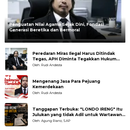
Penguatan Nilai Agama Sejak Dini, Fondasi
Generasi Beretika dan Bermoral
Oleh:
Rudi Andesta
Peredaran Miras Ilegal Harus Ditindak
Tegas, APH Diminta Tegakkan Hukum
Tanpa Pandang Bulu
Oleh: Rudi Andesta
Mengenang Jasa Para Pejuang
Kemerdekaan
Oleh: Rudi Andesta
Tanggapan Terbuka: "LONDO IRENG" Itu
Julukan yang tidak Adil untuk Wartawan,
Pengamat dan LSM
Oleh: Agung Riano, S.AP