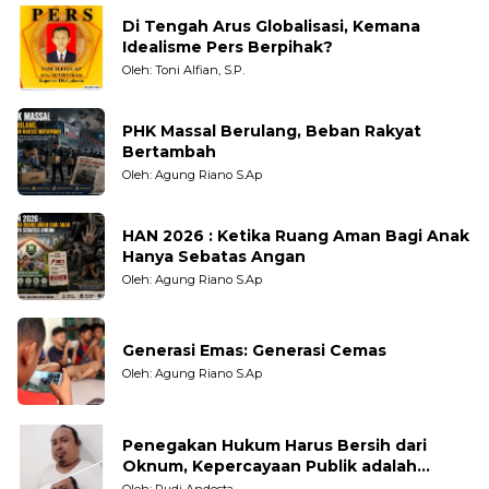
Di Tengah Arus Globalisasi, Kemana
Idealisme Pers Berpihak?
Oleh: Toni Alfian, S.P.
PHK Massal Berulang, Beban Rakyat
Bertambah
Oleh: Agung Riano S.Ap
HAN 2026 : Ketika Ruang Aman Bagi Anak
Hanya Sebatas Angan
Oleh: Agung Riano S.Ap
Generasi Emas: Generasi Cemas
Oleh: Agung Riano S.Ap
Penegakan Hukum Harus Bersih dari
Oknum, Kepercayaan Publik adalah
Taruhannya
Oleh: Rudi Andesta