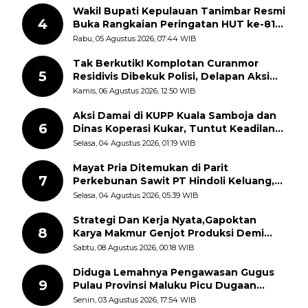
Wakil Bupati Kepulauan Tanimbar Resmi
4
Buka Rangkaian Peringatan HUT ke-81
Kemerdekaan RI, ASN Diajak Perkuat
Rabu, 05 Agustus 2026, 07:44 WIB
Semangat Nasionalisme
Tak Berkutik! Komplotan Curanmor
5
Residivis Dibekuk Polisi, Delapan Aksi
Curanmor Di Candipuro Terungkap
Kamis, 06 Agustus 2026, 12:50 WIB
Aksi Damai di KUPP Kuala Samboja dan
6
Dinas Koperasi Kukar, Tuntut Keadilan
dan Kesempatan Kerja yang Adil
Selasa, 04 Agustus 2026, 01:19 WIB
Mayat Pria Ditemukan di Parit
7
Perkebunan Sawit PT Hindoli Keluang,
Polisi Selidiki Penyebab Kematian
Selasa, 04 Agustus 2026, 05:39 WIB
Strategi Dan Kerja Nyata,Gapoktan
8
Karya Makmur Genjot Produksi Demi
Swasembada Pangan
Sabtu, 08 Agustus 2026, 00:18 WIB
Diduga Lemahnya Pengawasan Gugus
9
Pulau Provinsi Maluku Picu Dugaan
Pungli terhadap Nelayan Bale-Bale di
Senin, 03 Agustus 2026, 17:54 WIB