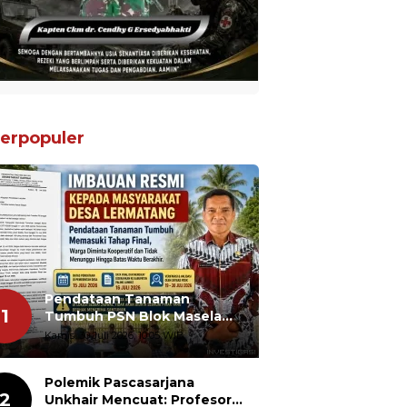
erpopuler
Pendataan Tanaman
1
Tumbuh PSN Blok Masela
Segera Ditutup, Warga
Kamis, 30 Juli 2026, 10:05 WIB
Lermatang Diminta Tidak
Menunda
Polemik Pascasarjana
2
Unkhair Mencuat: Profesor