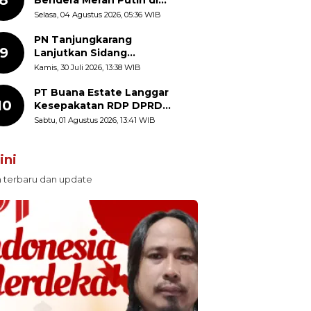
Kantor Dinas Kehutanan
Selasa, 04 Agustus 2026, 05:36 WIB
Sulut Disorot Warga
PN Tanjungkarang
9
Lanjutkan Sidang
Praperadilan Enam Debt
Kamis, 30 Juli 2026, 13:38 WIB
Collector dengan
Pemeriksaan Saksi
PT Buana Estate Langgar
10
Kesepakatan RDP DPRD
Sumut: Pasang Pilar Tapal
Sabtu, 01 Agustus 2026, 13:41 WIB
Batas Sepihak Tanpa
Libatkan Masyarakat
ini
n terbaru dan update