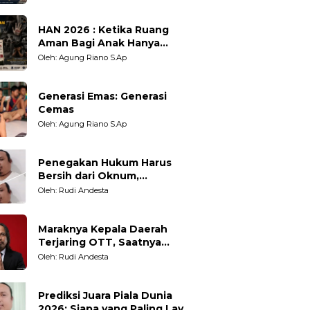
HAN 2026 : Ketika Ruang
Aman Bagi Anak Hanya
Sebatas Angan
Oleh: Agung Riano S.Ap
Generasi Emas: Generasi
Cemas
Oleh: Agung Riano S.Ap
Penegakan Hukum Harus
Bersih dari Oknum,
Kepercayaan Publik adalah
Oleh: Rudi Andesta
Taruhannya
Maraknya Kepala Daerah
Terjaring OTT, Saatnya
Bersih-Bersih Total Tata
Oleh: Rudi Andesta
Kelola Pemerintahan
Prediksi Juara Piala Dunia
2026: Siapa yang Paling Layak