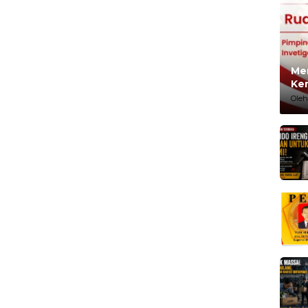
Me
Ke
Oleh