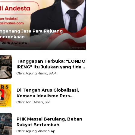
ngenang Jasa Para Pejuang
merdekaan
:
Rudi Andesta
Tanggapan Terbuka: "LONDO
IRENG" Itu Julukan yang tidak
Adil untuk Wartawan,
Oleh: Agung Riano, S.AP
Pengamat dan LSM
Di Tengah Arus Globalisasi,
Kemana Idealisme Pers
Berpihak?
Oleh: Toni Alfian, S.P.
PHK Massal Berulang, Beban
Rakyat Bertambah
Oleh: Agung Riano S.Ap