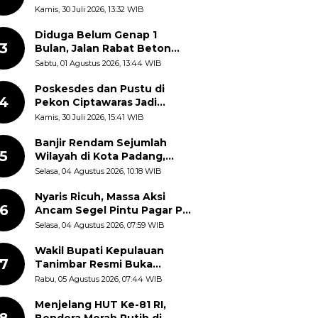
dan Doktor Disebut
Kamis, 30 Juli 2026, 13:32 WIB
Terjebak dalam Rutinitas
Akademik Akhir Pekan
Diduga Belum Genap 1
3
Bulan, Jalan Rabat Beton
Gidanglo - Guwosobokerto
Sabtu, 01 Agustus 2026, 13:44 WIB
Sudah Pecah
Poskesdes dan Pustu di
4
Pekon Ciptawaras Jadi
Sorotan, Warga Keluhkan
Kamis, 30 Juli 2026, 15:41 WIB
Fasilitas Terbengkalai dan
Dugaan Pungutan
Banjir Rendam Sejumlah
5
Wilayah di Kota Padang,
Proses Evakuasi Warga
Selasa, 04 Agustus 2026, 10:18 WIB
Masih Berlangsung
Nyaris Ricuh, Massa Aksi
6
Ancam Segel Pintu Pagar PT
Pabrik Gula Gorontalo
Selasa, 04 Agustus 2026, 07:59 WIB
Wakil Bupati Kepulauan
7
Tanimbar Resmi Buka
Rangkaian Peringatan HUT
Rabu, 05 Agustus 2026, 07:44 WIB
ke-81 Kemerdekaan RI, ASN
Diajak Perkuat Semangat
Menjelang HUT Ke-81 RI,
8
Nasionalisme
Bendera Merah Putih di