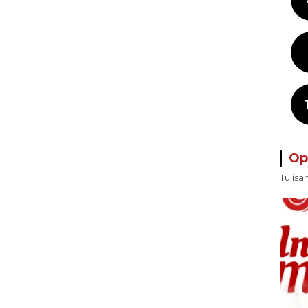
Op
Tulisa