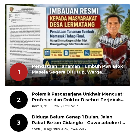
Pendataan Tanaman Tumbuh PSN Blok
1
Masela Segera Ditutup, Warga
Lermatang Diminta Tidak Menunda
Kamis, 30 Juli 2026, 10:05 WIB
Polemik Pascasarjana Unkhair Mencuat:
2
Profesor dan Doktor Disebut Terjebak
dalam Rutinitas Akademik Akhir Pekan
Kamis, 30 Juli 2026, 13:32 WIB
Diduga Belum Genap 1 Bulan, Jalan
3
Rabat Beton Gidanglo - Guwosobokerto
Sudah Pecah
Sabtu, 01 Agustus 2026, 13:44 WIB