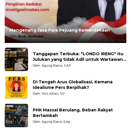
Mengenang Jasa Para Pejuang Kemerdekaan
Oleh:
Rudi Andesta
Tanggapan Terbuka: "LONDO IRENG" Itu
Julukan yang tidak Adil untuk Wartawan,
Pengamat dan LSM
Oleh: Agung Riano, S.AP
Di Tengah Arus Globalisasi, Kemana
Idealisme Pers Berpihak?
Oleh: Toni Alfian, S.P.
PHK Massal Berulang, Beban Rakyat
Bertambah
Oleh: Agung Riano S.Ap