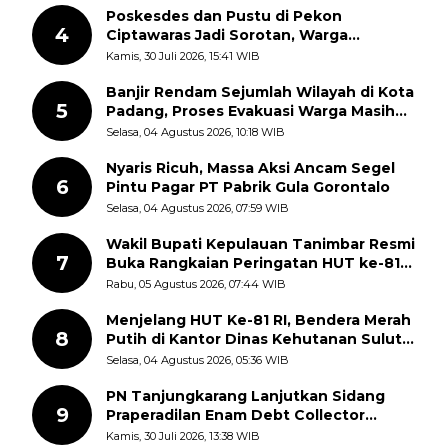
Poskesdes dan Pustu di Pekon
4
Ciptawaras Jadi Sorotan, Warga
Keluhkan Fasilitas Terbengkalai dan
Kamis, 30 Juli 2026, 15:41 WIB
Dugaan Pungutan
Banjir Rendam Sejumlah Wilayah di Kota
5
Padang, Proses Evakuasi Warga Masih
Berlangsung
Selasa, 04 Agustus 2026, 10:18 WIB
Nyaris Ricuh, Massa Aksi Ancam Segel
6
Pintu Pagar PT Pabrik Gula Gorontalo
Selasa, 04 Agustus 2026, 07:59 WIB
Wakil Bupati Kepulauan Tanimbar Resmi
7
Buka Rangkaian Peringatan HUT ke-81
Kemerdekaan RI, ASN Diajak Perkuat
Rabu, 05 Agustus 2026, 07:44 WIB
Semangat Nasionalisme
Menjelang HUT Ke-81 RI, Bendera Merah
8
Putih di Kantor Dinas Kehutanan Sulut
Disorot Warga
Selasa, 04 Agustus 2026, 05:36 WIB
PN Tanjungkarang Lanjutkan Sidang
9
Praperadilan Enam Debt Collector
dengan Pemeriksaan Saksi
Kamis, 30 Juli 2026, 13:38 WIB