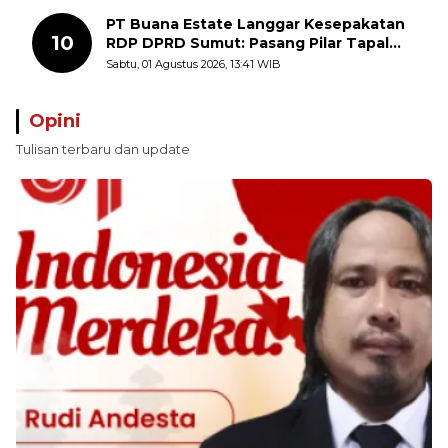
PT Buana Estate Langgar Kesepakatan
10
RDP DPRD Sumut: Pasang Pilar Tapal
Batas Sepihak Tanpa Libatkan
Sabtu, 01 Agustus 2026, 13:41 WIB
Masyarakat
Opini
Tulisan terbaru dan update