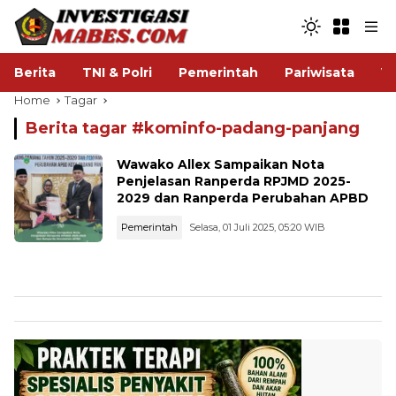
Berita
TNI & Polri
Pemerintah
Pariwisata
V
Home
Tagar
Berita tagar #
kominfo-padang-panjang
Wawako Allex Sampaikan Nota
Penjelasan Ranperda RPJMD 2025-
2029 dan Ranperda Perubahan APBD
Pemerintah
Selasa, 01 Juli 2025, 05:20 WIB