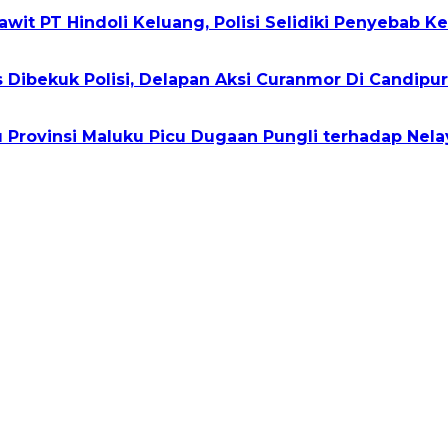
wit PT Hindoli Keluang, Polisi Selidiki Penyebab K
s Dibekuk Polisi, Delapan Aksi Curanmor Di Candip
ovinsi Maluku Picu Dugaan Pungli terhadap Nelayan