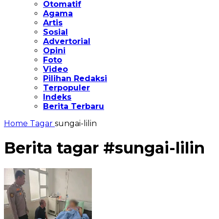
Otomatif
Agama
Artis
Sosial
Advertorial
Opini
Foto
Video
Pilihan Redaksi
Terpopuler
Indeks
Berita Terbaru
Home
Tagar
sungai-lilin
Berita tagar #
sungai-lilin