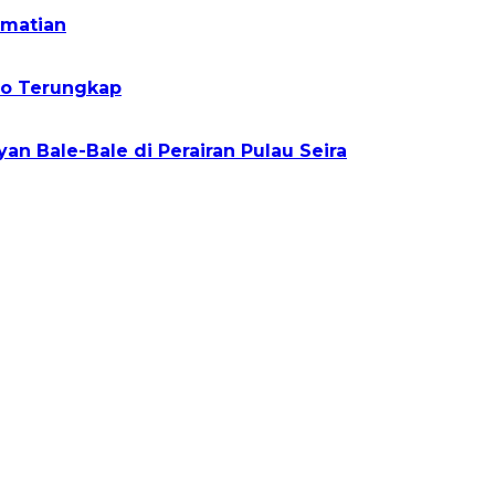
ematian
uro Terungkap
 Bale-Bale di Perairan Pulau Seira