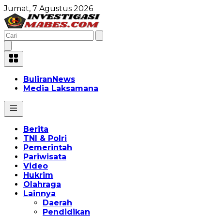
Jumat, 7 Agustus 2026
BuliranNews
Media Laksamana
Berita
TNI & Polri
Pemerintah
Pariwisata
Video
Hukrim
Olahraga
Lainnya
Daerah
Pendidikan