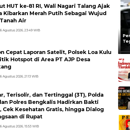
t HUT ke-81 RI, Wali Nagari Talang Ajak
 Kibarkan Merah Putih Sebagai Wujud
 Tanah Air
6 Agustus 2026, 23:49 WIB
Per
Te
Ta
Oleh
n Cepat Laporan Satelit, Polsek Loa Kulu
itik Hotspot di Area PT AJP Desa
kang
6 Agustus 2026, 21:13 WIB
r, Terisolir, dan Tertinggal (3T), Polda
dan Polres Bengkalis Hadirkan Bakti
l, Cek Kesehatan Gratis, hingga Dialog
gsaan di Rupat
6 Agustus 2026, 15:53 WIB