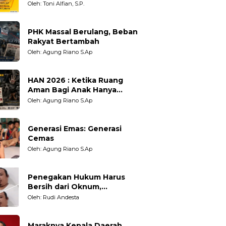
Berpihak?
Oleh: Toni Alfian, S.P.
PHK Massal Berulang, Beban
Rakyat Bertambah
Oleh: Agung Riano S.Ap
HAN 2026 : Ketika Ruang
Aman Bagi Anak Hanya
Sebatas Angan
Oleh: Agung Riano S.Ap
Generasi Emas: Generasi
Cemas
Oleh: Agung Riano S.Ap
Penegakan Hukum Harus
Bersih dari Oknum,
Kepercayaan Publik adalah
Oleh: Rudi Andesta
Taruhannya
Maraknya Kepala Daerah