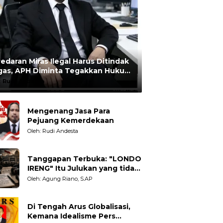
edaran Miras Ilegal Harus Ditindak
gas, APH Diminta Tegakkan Hukum
npa Pandang Bulu
:
Rudi Andesta
Mengenang Jasa Para
Pejuang Kemerdekaan
Oleh: Rudi Andesta
Tanggapan Terbuka: "LONDO
IRENG" Itu Julukan yang tidak
Adil untuk Wartawan,
Oleh: Agung Riano, S.AP
Pengamat dan LSM
Di Tengah Arus Globalisasi,
Kemana Idealisme Pers