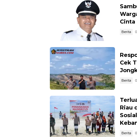
Sambu
Warga
Cinta
Berita
0
Respo
Cek T
Jong
Berita
0
Terlua
Riau 
Sosia
Keban
Berita
0