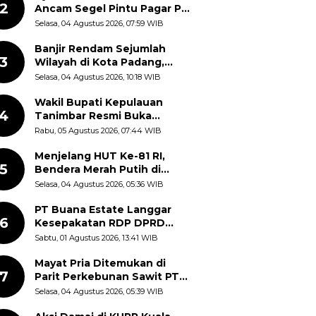
2
Ancam Segel Pintu Pagar PT
Pabrik Gula Gorontalo
Selasa, 04 Agustus 2026, 07:59 WIB
Banjir Rendam Sejumlah
3
Wilayah di Kota Padang,
Proses Evakuasi Warga
Selasa, 04 Agustus 2026, 10:18 WIB
Masih Berlangsung
Wakil Bupati Kepulauan
4
Tanimbar Resmi Buka
Rangkaian Peringatan HUT
Rabu, 05 Agustus 2026, 07:44 WIB
ke-81 Kemerdekaan RI, ASN
Diajak Perkuat Semangat
Menjelang HUT Ke-81 RI,
5
Nasionalisme
Bendera Merah Putih di
Kantor Dinas Kehutanan
Selasa, 04 Agustus 2026, 05:36 WIB
Sulut Disorot Warga
PT Buana Estate Langgar
6
Kesepakatan RDP DPRD
Sumut: Pasang Pilar Tapal
Sabtu, 01 Agustus 2026, 13:41 WIB
Batas Sepihak Tanpa
Libatkan Masyarakat
Mayat Pria Ditemukan di
7
Parit Perkebunan Sawit PT
Hindoli Keluang, Polisi
Selasa, 04 Agustus 2026, 05:39 WIB
Selidiki Penyebab Kematian