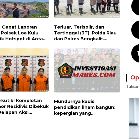
 Cepat Laporan
Terluar, Terisolir, dan
, Polsek Loa Kulu
Tertinggal (3T), Polda Riau
ik Hotspot di Area
dan Polres Bengkalis
 Desa Jongkang
Hadirkan Bakti Sosial, Cek
Kesehatan Gratis, hingga
Dialog Kebangsaan di
Rupat
Op
Tulisa
rkutik! Komplotan
Mundurnya kadis
or Residivis Dibekuk
pendidikan ilham bangun:
 Delapan Aksi
kepergian yang
or Di Candipuro
disayangkan, panggilan
gkap
untuk kembali berbenah