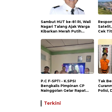
Sambut HUT ke-81 RI, Wali
Respon
Nagari Talang Ajak Warga
Satelit
Kibarkan Merah Putih
Cek Tit
Sebagai Wujud Cinta
PT AJP
Tanah Air
P.C F-SPTI - K.SPSI
Tak Be
Bengkalis Pimpinan CP
Curanm
Nainggolan Gelar Rapat
Polisi,
Koordinasi Bersama PUK
Curanm
dan Ranting Khusus
Terun
Terkini