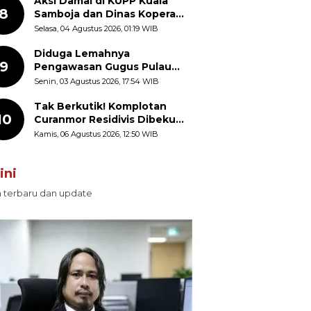
Aksi Damai di KUPP Kuala
8
Samboja dan Dinas Koperasi
Kukar, Tuntut Keadilan dan
Selasa, 04 Agustus 2026, 01:19 WIB
Kesempatan Kerja yang Adil
Diduga Lemahnya
9
Pengawasan Gugus Pulau
Provinsi Maluku Picu Dugaan
Senin, 03 Agustus 2026, 17:54 WIB
Pungli terhadap Nelayan
Bale-Bale di Perairan Pulau
Tak Berkutik! Komplotan
10
Seira
Curanmor Residivis Dibekuk
Polisi, Delapan Aksi
Kamis, 06 Agustus 2026, 12:50 WIB
Curanmor Di Candipuro
Terungkap
ini
n terbaru dan update