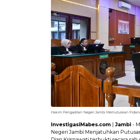
Hakim Pengadilan Negeri Jambi Memutuskan Pidan
InvestigasiMabes.com
|
Jambi
- M
Negeri Jambi Menjatuhkan Putusa
Dian Krisnawati terbukti secara sa