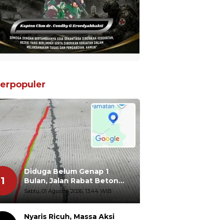
erpopuler
Diduga Belum Genap 1
1
Bulan, Jalan Rabat Beton
Gidanglo - Guwosobokerto
Sabtu, 01 Agustus 2026, 13:44 WIB
Sudah Pecah
Nyaris Ricuh, Massa Aksi