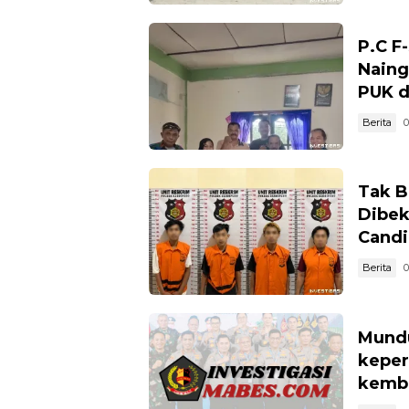
P.C F
Naing
PUK d
Berita
0
Tak B
Dibek
Candi
Berita
0
Mundu
keper
kemba