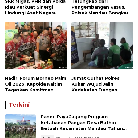
SKK Migas, PHR dan Polda
Terungkap dari
Riau Perkuat Sinergi
Pengembangan Kasus,
Lindungi Aset Negara
Polsek Mandau Bongkar
demi Menjaga Ketahanan
Peredaran Sabu dan
Energi Nasional
Ekstasi di Air Jamban,
Tiga Pelaku Diamankan
Hadiri Forum Borneo Palm
Jumat Curhat Polres
Oil 2026, Kapolda Kaltim
Kukar Wujud Jalin
Tegaskan Komitmen
Kedekatan Dengan
Cegah Karhutla
Masyarakat
Terkini
Panen Raya Jagung Program
Ketahanan Pangan Desa Bathin
Betuah Kecamatan Mandau Tahun
2026