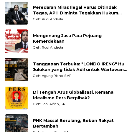
Peredaran Miras Ilegal Harus Ditindak
Tegas, APH Diminta Tegakkan Hukum
Tanpa Pandang Bulu
Oleh: Rudi Andesta
Mengenang Jasa Para Pejuang
Kemerdekaan
Oleh: Rudi Andesta
Tanggapan Terbuka: "LONDO IRENG" Itu
Julukan yang tidak Adil untuk Wartawan,
Pengamat dan LSM
Oleh: Agung Riano, S.AP
Di Tengah Arus Globalisasi, Kemana
Idealisme Pers Berpihak?
Oleh: Toni Alfian, S.P.
PHK Massal Berulang, Beban Rakyat
Bertambah