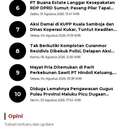
PT Buana Estate Langgar Kesepakatan
6
RDP DPRD Sumut: Pasang Pilar Tapal
Batas Sepihak Tanpa Libatkan
Sabtu, 01 Agustus 2026, 13:41 WIB
Masyarakat
Aksi Damai di KUPP Kuala Samboja dan
7
Dinas Koperasi Kukar, Tuntut Keadilan
dan Kesempatan Kerja yang Adil
Selasa, 04 Agustus 2026, 01:19 WIB
Tak Berkutik! Komplotan Curanmor
8
Residivis Dibekuk Polisi, Delapan Aksi
Curanmor Di Candipuro Terungkap
Kamis, 06 Agustus 2026, 12:50 WIB
Mayat Pria Ditemukan di Parit
9
Perkebunan Sawit PT Hindoli Keluang,
Polisi Selidiki Penyebab Kematian
Selasa, 04 Agustus 2026, 05:39 WIB
Diduga Lemahnya Pengawasan Gugus
10
Pulau Provinsi Maluku Picu Dugaan
Pungli terhadap Nelayan Bale-Bale di
Senin, 03 Agustus 2026, 17:54 WIB
Perairan Pulau Seira
Opini
Tulisan terbaru dan update