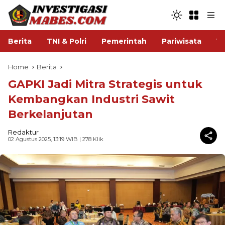
Berita
TNI & Polri
Pemerintah
Pariwisata
V
Home
Berita
GAPKI Jadi Mitra Strategis untuk
Kembangkan Industri Sawit
Berkelanjutan
Redaktur
02 Agustus 2025, 13:19 WIB
| 278 Klik