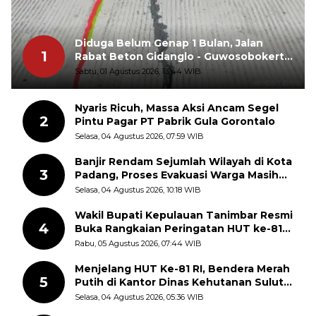
Diduga Belum Genap 1 Bulan, Jalan
1
Rabat Beton Gidanglo - Guwosobokerto
Sudah Pecah
Sabtu, 01 Agustus 2026, 13:44 WIB
Nyaris Ricuh, Massa Aksi Ancam Segel
2
Pintu Pagar PT Pabrik Gula Gorontalo
Selasa, 04 Agustus 2026, 07:59 WIB
Banjir Rendam Sejumlah Wilayah di Kota
3
Padang, Proses Evakuasi Warga Masih
Berlangsung
Selasa, 04 Agustus 2026, 10:18 WIB
Wakil Bupati Kepulauan Tanimbar Resmi
4
Buka Rangkaian Peringatan HUT ke-81
Kemerdekaan RI, ASN Diajak Perkuat
Rabu, 05 Agustus 2026, 07:44 WIB
Semangat Nasionalisme
Menjelang HUT Ke-81 RI, Bendera Merah
5
Putih di Kantor Dinas Kehutanan Sulut
Disorot Warga
Selasa, 04 Agustus 2026, 05:36 WIB