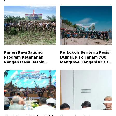
Panen Raya Jagung
Perkokoh Benteng Pesisir
Program Ketahanan
Dumai, PHR Tanam 700
Pangan Desa Bathin
Mangrove Tangani Krisis
Betuah Kecamatan
Iklim dan Lindungi
Mandau Tahun 2026
Keanekaragaman Hayati