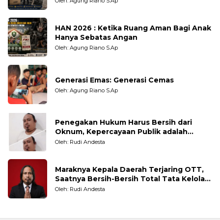
Oleh: Agung Riano S.Ap
HAN 2026 : Ketika Ruang Aman Bagi Anak
Hanya Sebatas Angan
Oleh: Agung Riano S.Ap
Generasi Emas: Generasi Cemas
Oleh: Agung Riano S.Ap
Penegakan Hukum Harus Bersih dari
Oknum, Kepercayaan Publik adalah
Taruhannya
Oleh: Rudi Andesta
Maraknya Kepala Daerah Terjaring OTT,
Saatnya Bersih-Bersih Total Tata Kelola
Pemerintahan
Oleh: Rudi Andesta