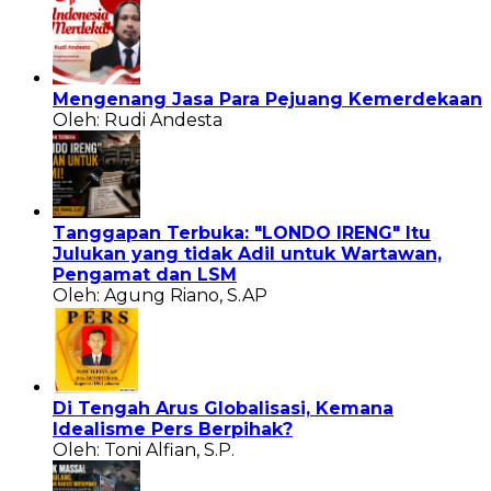
Mengenang Jasa Para Pejuang Kemerdekaan
Oleh: Rudi Andesta
Tanggapan Terbuka: "LONDO IRENG" Itu
Julukan yang tidak Adil untuk Wartawan,
Pengamat dan LSM
Oleh: Agung Riano, S.AP
Di Tengah Arus Globalisasi, Kemana
Idealisme Pers Berpihak?
Oleh: Toni Alfian, S.P.