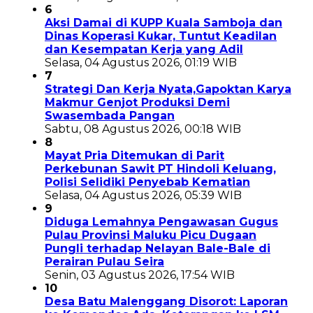
6
Aksi Damai di KUPP Kuala Samboja dan
Dinas Koperasi Kukar, Tuntut Keadilan
dan Kesempatan Kerja yang Adil
Selasa, 04 Agustus 2026, 01:19 WIB
7
Strategi Dan Kerja Nyata,Gapoktan Karya
Makmur Genjot Produksi Demi
Swasembada Pangan
Sabtu, 08 Agustus 2026, 00:18 WIB
8
Mayat Pria Ditemukan di Parit
Perkebunan Sawit PT Hindoli Keluang,
Polisi Selidiki Penyebab Kematian
Selasa, 04 Agustus 2026, 05:39 WIB
9
Diduga Lemahnya Pengawasan Gugus
Pulau Provinsi Maluku Picu Dugaan
Pungli terhadap Nelayan Bale-Bale di
Perairan Pulau Seira
Senin, 03 Agustus 2026, 17:54 WIB
10
Desa Batu Malenggang Disorot: Laporan