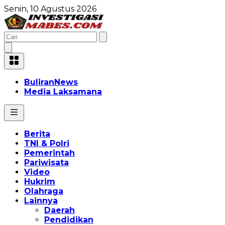
Senin, 10 Agustus 2026
BuliranNews
Media Laksamana
Berita
TNI & Polri
Pemerintah
Pariwisata
Video
Hukrim
Olahraga
Lainnya
Daerah
Pendidikan