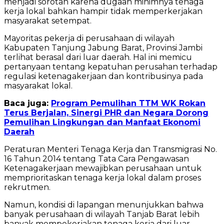
menjadi sorotan karena dugaan minimnya tenaga
kerja lokal bahkan hampir tidak memperkerjakan
masyarakat setempat.
Mayoritas pekerja di perusahaan di wilayah
Kabupaten Tanjung Jabung Barat, Provinsi Jambi
terlihat berasal dari luar daerah. Hal ini memicu
pertanyaan tentang kepatuhan perusahan terhadap
regulasi ketenagakerjaan dan kontribusinya pada
masyarakat lokal.
Baca juga:
Program Pemulihan TTM WK Rokan
Terus Berjalan, Sinergi PHR dan Negara Dorong
Pemulihan Lingkungan dan Manfaat Ekonomi
Daerah
Peraturan Menteri Tenaga Kerja dan Transmigrasi No.
16 Tahun 2014 tentang Tata Cara Pengawasan
Ketenagakerjaan mewajibkan perusahaan untuk
memprioritaskan tenaga kerja lokal dalam proses
rekrutmen.
Namun, kondisi di lapangan menunjukkan bahwa
banyak perusahaan di wilayah Tanjab Barat lebih
banyak mempekerjakan tenaga kerja dari luar