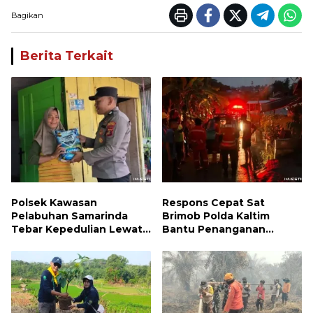
Bagikan
Berita Terkait
Polsek Kawasan
Respons Cepat Sat
Pelabuhan Samarinda
Brimob Polda Kaltim
Tebar Kepedulian Lewat
Bantu Penanganan
Jumat Berbagi, Warga
Kebakaran Permukiman di
Sungai Dama Terima
Samarinda
Bantuan Sosial