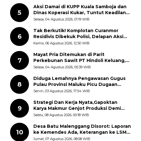
Semangat Nasionalisme
Aksi Damai di KUPP Kuala Samboja dan
5
Dinas Koperasi Kukar, Tuntut Keadilan
dan Kesempatan Kerja yang Adil
Selasa, 04 Agustus 2026, 01:19 WIB
Tak Berkutik! Komplotan Curanmor
6
Residivis Dibekuk Polisi, Delapan Aksi
Curanmor Di Candipuro Terungkap
Kamis, 06 Agustus 2026, 12:50 WIB
Mayat Pria Ditemukan di Parit
7
Perkebunan Sawit PT Hindoli Keluang,
Polisi Selidiki Penyebab Kematian
Selasa, 04 Agustus 2026, 05:39 WIB
Diduga Lemahnya Pengawasan Gugus
8
Pulau Provinsi Maluku Picu Dugaan
Pungli terhadap Nelayan Bale-Bale di
Senin, 03 Agustus 2026, 17:54 WIB
Perairan Pulau Seira
Strategi Dan Kerja Nyata,Gapoktan
9
Karya Makmur Genjot Produksi Demi
Swasembada Pangan
Sabtu, 08 Agustus 2026, 00:18 WIB
Desa Batu Malenggang Disorot: Laporan
10
ke Kemendes Ada, Keterangan ke LSM
GMAS Berbeda
Jumat, 07 Agustus 2026, 08:08 WIB