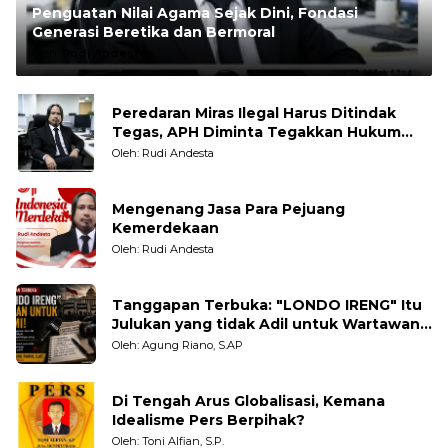
Penguatan Nilai Agama Sejak Dini, Fondasi
Generasi Beretika dan Bermoral
Oleh:
Rudi Andesta
Peredaran Miras Ilegal Harus Ditindak
Tegas, APH Diminta Tegakkan Hukum
Tanpa Pandang Bulu
Oleh: Rudi Andesta
Mengenang Jasa Para Pejuang
Kemerdekaan
Oleh: Rudi Andesta
Tanggapan Terbuka: "LONDO IRENG" Itu
Julukan yang tidak Adil untuk Wartawan,
Pengamat dan LSM
Oleh: Agung Riano, S.AP
Di Tengah Arus Globalisasi, Kemana
Idealisme Pers Berpihak?
Oleh: Toni Alfian, S.P.