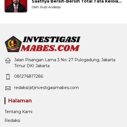
Saatnya Bersih-Bersih Total Tata Kelola
Pemerintahan
Oleh: Rudi Andesta
Jalan Pisangan Lama 3 No: 27 Pulogadung, Jakarta
Timur DKI Jakarta
081276817286
redaksi(at)investigasimabes.com
Halaman
Tentang Kami
Redaksi