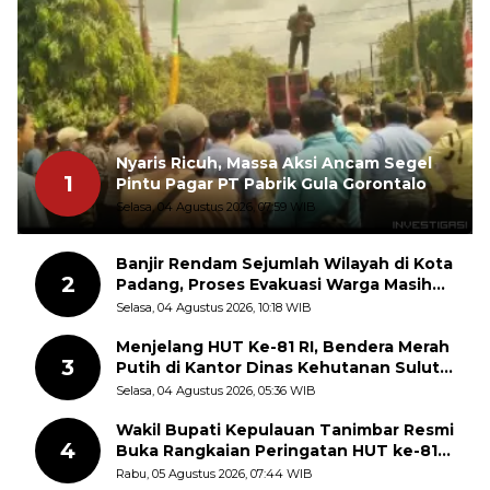
Nyaris Ricuh, Massa Aksi Ancam Segel
1
Pintu Pagar PT Pabrik Gula Gorontalo
Selasa, 04 Agustus 2026, 07:59 WIB
Banjir Rendam Sejumlah Wilayah di Kota
2
Padang, Proses Evakuasi Warga Masih
Berlangsung
Selasa, 04 Agustus 2026, 10:18 WIB
Menjelang HUT Ke-81 RI, Bendera Merah
3
Putih di Kantor Dinas Kehutanan Sulut
Disorot Warga
Selasa, 04 Agustus 2026, 05:36 WIB
Wakil Bupati Kepulauan Tanimbar Resmi
4
Buka Rangkaian Peringatan HUT ke-81
Kemerdekaan RI, ASN Diajak Perkuat
Rabu, 05 Agustus 2026, 07:44 WIB