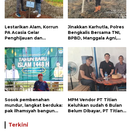
Lestarikan Alam, Korrun
Jinakkan Karhutla, Polres
PA Acasia Gelar
Bengkalis Bersama TNI,
Penghijauan dan
BPBD, Manggala Agni,
Pelepasan Burung
MPA dan PT TKWL
Wujudkan Kepedulian
Berjibaku di Siak Kecil
Lingkungan
dan Mandau
Sosok pembenahan
MPM Vendor PT Titian
mundur, langkat berduka:
Keluhkan sudah 6 Bulan
pak ilhamsyah bangun
Belum Dibayar, PT Titian
ST.MT, jangan tinggalkan
beralasan Invoice Belum
dunia pendidikan kita
di Bayar Pertamina
Terkini