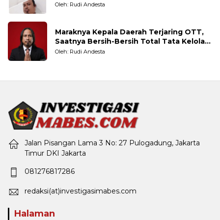
Taruhannya
Oleh: Rudi Andesta
Maraknya Kepala Daerah Terjaring OTT,
Saatnya Bersih-Bersih Total Tata Kelola
Pemerintahan
Oleh: Rudi Andesta
Jalan Pisangan Lama 3 No: 27 Pulogadung, Jakarta
Timur DKI Jakarta
081276817286
redaksi(at)investigasimabes.com
Halaman