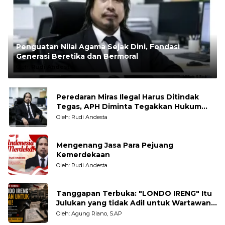
Penguatan Nilai Agama Sejak Dini, Fondasi
Generasi Beretika dan Bermoral
Oleh:
Rudi Andesta
Peredaran Miras Ilegal Harus Ditindak
Tegas, APH Diminta Tegakkan Hukum
Tanpa Pandang Bulu
Oleh: Rudi Andesta
Mengenang Jasa Para Pejuang
Kemerdekaan
Oleh: Rudi Andesta
Tanggapan Terbuka: "LONDO IRENG" Itu
Julukan yang tidak Adil untuk Wartawan,
Pengamat dan LSM
Oleh: Agung Riano, S.AP