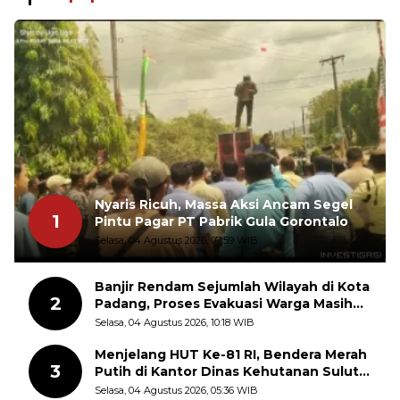
Nyaris Ricuh, Massa Aksi Ancam Segel
1
Pintu Pagar PT Pabrik Gula Gorontalo
Selasa, 04 Agustus 2026, 07:59 WIB
Banjir Rendam Sejumlah Wilayah di Kota
2
Padang, Proses Evakuasi Warga Masih
Berlangsung
Selasa, 04 Agustus 2026, 10:18 WIB
Menjelang HUT Ke-81 RI, Bendera Merah
3
Putih di Kantor Dinas Kehutanan Sulut
Disorot Warga
Selasa, 04 Agustus 2026, 05:36 WIB