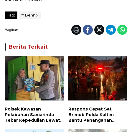
Tag:
Bennix
Bagikan
Berita Terkait
Polsek Kawasan
Respons Cepat Sat
Pelabuhan Samarinda
Brimob Polda Kaltim
Tebar Kepedulian Lewat
Bantu Penanganan
Jumat Berbagi, Warga
Kebakaran Permukiman di
Sungai Dama Terima
Samarinda