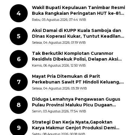
Wakil Bupati Kepulauan Tanimbar Resmi
4
Buka Rangkaian Peringatan HUT ke-81
Kemerdekaan RI, ASN Diajak Perkuat
Rabu, 05 Agustus 2026, 07:44 WIB
Semangat Nasionalisme
Aksi Damai di KUPP Kuala Samboja dan
5
Dinas Koperasi Kukar, Tuntut Keadilan
dan Kesempatan Kerja yang Adil
Selasa, 04 Agustus 2026, 01:19 WIB
Tak Berkutik! Komplotan Curanmor
6
Residivis Dibekuk Polisi, Delapan Aksi
Curanmor Di Candipuro Terungkap
Kamis, 06 Agustus 2026, 12:50 WIB
Mayat Pria Ditemukan di Parit
7
Perkebunan Sawit PT Hindoli Keluang,
Polisi Selidiki Penyebab Kematian
Selasa, 04 Agustus 2026, 05:39 WIB
Diduga Lemahnya Pengawasan Gugus
8
Pulau Provinsi Maluku Picu Dugaan
Pungli terhadap Nelayan Bale-Bale di
Senin, 03 Agustus 2026, 17:54 WIB
Perairan Pulau Seira
Strategi Dan Kerja Nyata,Gapoktan
9
Karya Makmur Genjot Produksi Demi
Swasembada Pangan
Sabtu, 08 Agustus 2026, 00:18 WIB