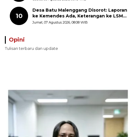
Desa Batu Malenggang Disorot: Laporan
10
ke Kemendes Ada, Keterangan ke LSM
GMAS Berbeda
Jumat, 07 Agustus 2026, 08:08 WIB
Opini
Tulisan terbaru dan update