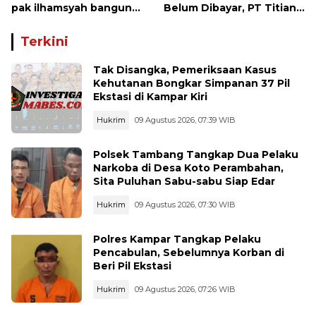
pak ilhamsyah bangun
Belum Dibayar, PT Titian
ST.MT, jangan tinggalkan
beralasan Invoice Belum
dunia pendidikan kita
di Bayar Pertamina
Terkini
Tak Disangka, Pemeriksaan Kasus
Kehutanan Bongkar Simpanan 37 Pil
Ekstasi di Kampar Kiri
Hukrim
09 Agustus 2026, 07:39 WIB
Polsek Tambang Tangkap Dua Pelaku
Narkoba di Desa Koto Perambahan,
Sita Puluhan Sabu-sabu Siap Edar
Hukrim
09 Agustus 2026, 07:30 WIB
Polres Kampar Tangkap Pelaku
Pencabulan, Sebelumnya Korban di
Beri Pil Ekstasi
Hukrim
09 Agustus 2026, 07:26 WIB