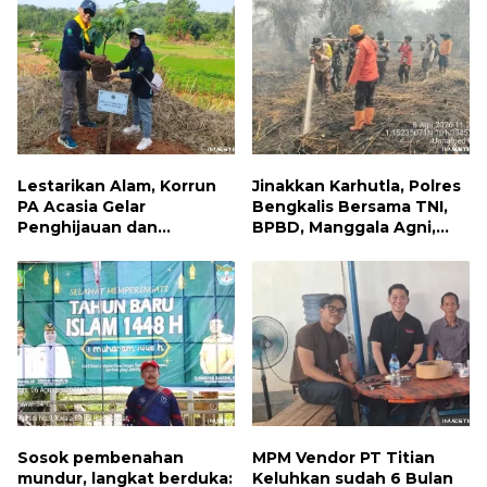
Bantuan Sosial
Lestarikan Alam, Korrun
Jinakkan Karhutla, Polres
PA Acasia Gelar
Bengkalis Bersama TNI,
Penghijauan dan
BPBD, Manggala Agni,
Pelepasan Burung
MPA dan PT TKWL
Wujudkan Kepedulian
Berjibaku di Siak Kecil
Lingkungan
dan Mandau
Sosok pembenahan
MPM Vendor PT Titian
mundur, langkat berduka:
Keluhkan sudah 6 Bulan