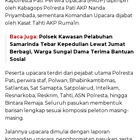
Kapolresta Pati. Perwira Upacara (PAUP) dipimpin
oleh Kabagops Polresta Pati AKP Nanda
Priyambada, sementara Komandan Upacara dijabat
oleh Kasat Tahti AKP Ruma’in.
Baca juga:
Polsek Kawasan Pelabuhan
Samarinda Tebar Kepedulian Lewat Jumat
Berbagi, Warga Sungai Dama Terima Bantuan
Sosial
Peserta upacara terdiri dari pejabat utama Polresta
Pati, perwira staf, Polwan, Bhabinkamtibmas,
Satlantas, Sat Samapta, Satpolairud, Intelkam,
Resnarkoba, Reskrim, Tahti, ASN Polresta, hingga
Bintara Remaja. Seluruh pasukan membentuk
barisan lengkap sesuai komposisi peleton masing-
masing.
Jalannya upacara dimulai dengan laporan
komandan upacara, penghormatan pasukan, serta