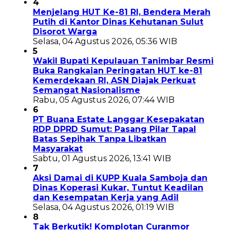
4
Menjelang HUT Ke-81 RI, Bendera Merah
Putih di Kantor Dinas Kehutanan Sulut
Disorot Warga
Selasa, 04 Agustus 2026, 05:36 WIB
5
Wakil Bupati Kepulauan Tanimbar Resmi
Buka Rangkaian Peringatan HUT ke-81
Kemerdekaan RI, ASN Diajak Perkuat
Semangat Nasionalisme
Rabu, 05 Agustus 2026, 07:44 WIB
6
PT Buana Estate Langgar Kesepakatan
RDP DPRD Sumut: Pasang Pilar Tapal
Batas Sepihak Tanpa Libatkan
Masyarakat
Sabtu, 01 Agustus 2026, 13:41 WIB
7
Aksi Damai di KUPP Kuala Samboja dan
Dinas Koperasi Kukar, Tuntut Keadilan
dan Kesempatan Kerja yang Adil
Selasa, 04 Agustus 2026, 01:19 WIB
8
Tak Berkutik! Komplotan Curanmor