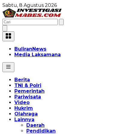
Sabtu, 8 Agustus 2026
BuliranNews
Media Laksamana
Berita
TNI & Polri
Pemerintah
Pariwisata
Video
Hukrim
Olahraga
Lainnya
Daerah
Pendidikan