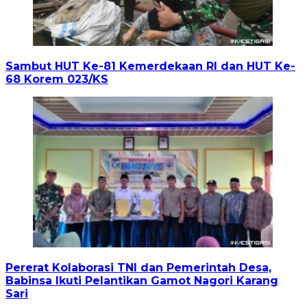
Sambut HUT Ke-81 Kemerdekaan RI dan HUT Ke-
68 Korem 023/KS
Pererat Kolaborasi TNI dan Pemerintah Desa,
Babinsa Ikuti Pelantikan Gamot Nagori Karang
Sari