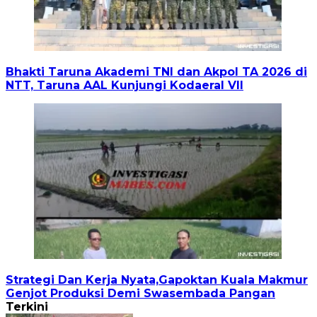
Bhakti Taruna Akademi TNI dan Akpol TA 2026 di
NTT, Taruna AAL Kunjungi Kodaeral VII
Strategi Dan Kerja Nyata,Gapoktan Kuala Makmur
Genjot Produksi Demi Swasembada Pangan
Terkini