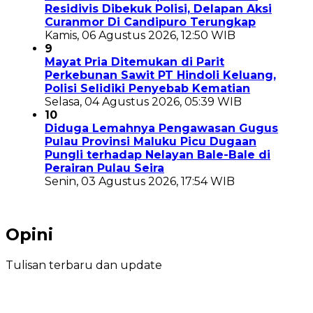
Residivis Dibekuk Polisi, Delapan Aksi
Curanmor Di Candipuro Terungkap
Kamis, 06 Agustus 2026, 12:50 WIB
9
Mayat Pria Ditemukan di Parit
Perkebunan Sawit PT Hindoli Keluang,
Polisi Selidiki Penyebab Kematian
Selasa, 04 Agustus 2026, 05:39 WIB
10
Diduga Lemahnya Pengawasan Gugus
Pulau Provinsi Maluku Picu Dugaan
Pungli terhadap Nelayan Bale-Bale di
Perairan Pulau Seira
Senin, 03 Agustus 2026, 17:54 WIB
Opini
Tulisan terbaru dan update