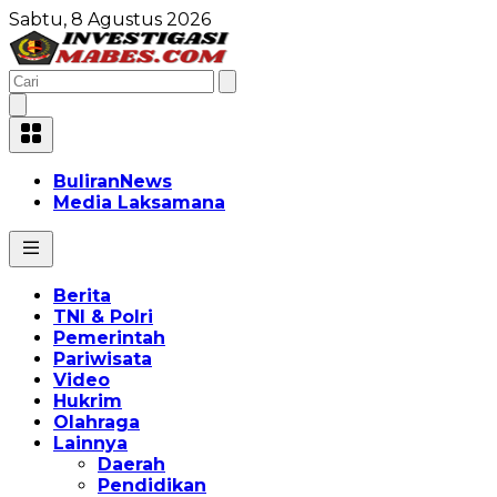
Sabtu, 8 Agustus 2026
BuliranNews
Media Laksamana
Berita
TNI & Polri
Pemerintah
Pariwisata
Video
Hukrim
Olahraga
Lainnya
Daerah
Pendidikan