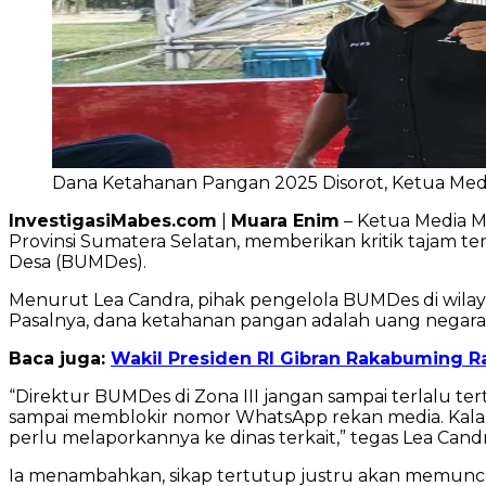
Dana Ketahanan Pangan 2025 Disorot, Ketua Med
InvestigasiMabes.com
|
Muara Enim
– Ketua Media M
Provinsi Sumatera Selatan, memberikan kritik tajam 
Desa (BUMDes).
Menurut Lea Candra, pihak pengelola BUMDes di wilayah
Pasalnya, dana ketahanan pangan adalah uang negara 
Baca juga:
Wakil Presiden RI Gibran Rakabuming 
“Direktur BUMDes di Zona III jangan sampai terlalu t
sampai memblokir nomor WhatsApp rekan media. Kalau
perlu melaporkannya ke dinas terkait,” tegas Lea Candr
Ia menambahkan, sikap tertutup justru akan memuncu