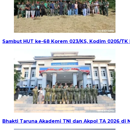
Sambut HUT ke-68 Korem 023/KS, Kodim 0205/TK
Bhakti Taruna Akademi TNI dan Akpol TA 2026 di N