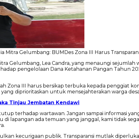
ia Mitra Gelumbang: BUMDes Zona III Harus Transparan
itra Gelumbang, Lea Candra, yang menaungi sejumlah w
terhadap pengelolaan Dana Ketahanan Pangan Tahun 202
 Zona III harus bersikap terbuka kepada penggiat kontr
yang diprioritaskan untuk mensejahterakan warga desa
Raka Tinjau Jembatan Kendawi
ertutup terhadap wartawan. Jangan sampai informasi yan
 di lapangan ada temuan yang janggal, kami tidak se
a.
lkan kecurigaan publik. Transparansi mutlak diperlu