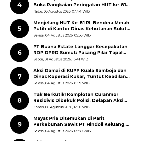
4
Buka Rangkaian Peringatan HUT ke-81
Kemerdekaan RI, ASN Diajak Perkuat
Rabu, 05 Agustus 2026, 07:44 WIB
Semangat Nasionalisme
Menjelang HUT Ke-81 RI, Bendera Merah
5
Putih di Kantor Dinas Kehutanan Sulut
Disorot Warga
Selasa, 04 Agustus 2026, 05:36 WIB
PT Buana Estate Langgar Kesepakatan
6
RDP DPRD Sumut: Pasang Pilar Tapal
Batas Sepihak Tanpa Libatkan
Sabtu, 01 Agustus 2026, 13:41 WIB
Masyarakat
Aksi Damai di KUPP Kuala Samboja dan
7
Dinas Koperasi Kukar, Tuntut Keadilan
dan Kesempatan Kerja yang Adil
Selasa, 04 Agustus 2026, 01:19 WIB
Tak Berkutik! Komplotan Curanmor
8
Residivis Dibekuk Polisi, Delapan Aksi
Curanmor Di Candipuro Terungkap
Kamis, 06 Agustus 2026, 12:50 WIB
Mayat Pria Ditemukan di Parit
9
Perkebunan Sawit PT Hindoli Keluang,
Polisi Selidiki Penyebab Kematian
Selasa, 04 Agustus 2026, 05:39 WIB