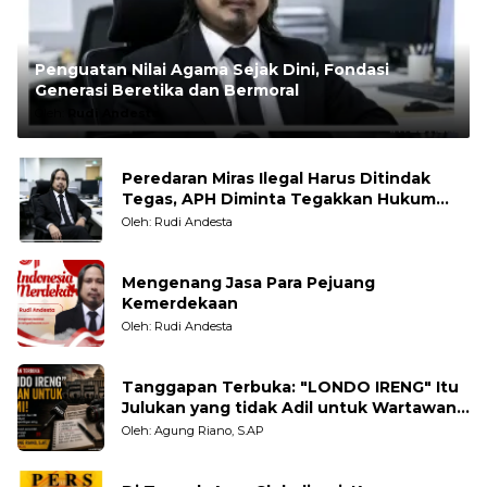
Penguatan Nilai Agama Sejak Dini, Fondasi
Generasi Beretika dan Bermoral
Oleh:
Rudi Andesta
Peredaran Miras Ilegal Harus Ditindak
Tegas, APH Diminta Tegakkan Hukum
Tanpa Pandang Bulu
Oleh: Rudi Andesta
Mengenang Jasa Para Pejuang
Kemerdekaan
Oleh: Rudi Andesta
Tanggapan Terbuka: "LONDO IRENG" Itu
Julukan yang tidak Adil untuk Wartawan,
Pengamat dan LSM
Oleh: Agung Riano, S.AP