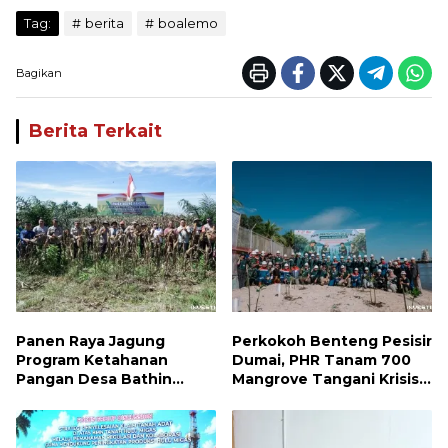
Tag:
berita
boalemo
Bagikan
Berita Terkait
Panen Raya Jagung
Perkokoh Benteng Pesisir
Program Ketahanan
Dumai, PHR Tanam 700
Pangan Desa Bathin
Mangrove Tangani Krisis
Betuah Kecamatan
Iklim dan Lindungi
Mandau Tahun 2026
Keanekaragaman Hayati