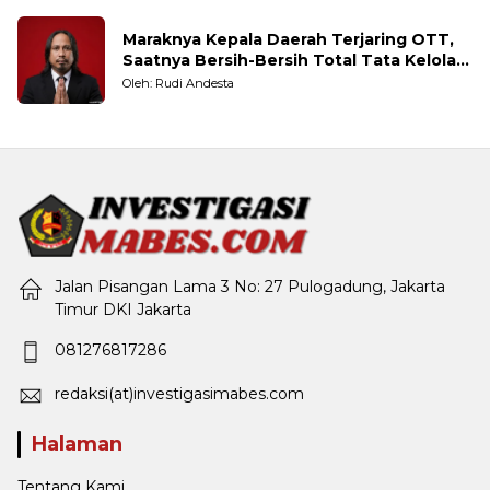
Maraknya Kepala Daerah Terjaring OTT,
Saatnya Bersih-Bersih Total Tata Kelola
Pemerintahan
Oleh: Rudi Andesta
Jalan Pisangan Lama 3 No: 27 Pulogadung, Jakarta
Timur DKI Jakarta
081276817286
redaksi(at)investigasimabes.com
Halaman
Tentang Kami