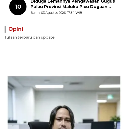
Diduga Lemahnya Pengawasan Gugus
10
Pulau Provinsi Maluku Picu Dugaan
Pungli terhadap Nelayan Bale-Bale di
Senin, 03 Agustus 2026, 17:54 WIB
Perairan Pulau Seira
Opini
Tulisan terbaru dan update