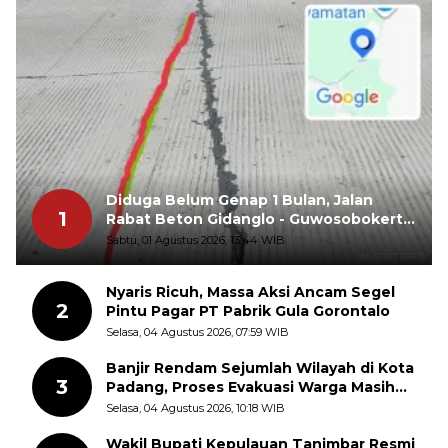
Diduga Belum Genap 1 Bulan, Jalan
1
Rabat Beton Gidanglo - Guwosobokerto
Sudah Pecah
Sabtu, 01 Agustus 2026, 13:44 WIB
Nyaris Ricuh, Massa Aksi Ancam Segel
2
Pintu Pagar PT Pabrik Gula Gorontalo
Selasa, 04 Agustus 2026, 07:59 WIB
Banjir Rendam Sejumlah Wilayah di Kota
3
Padang, Proses Evakuasi Warga Masih
Berlangsung
Selasa, 04 Agustus 2026, 10:18 WIB
Wakil Bupati Kepulauan Tanimbar Resmi