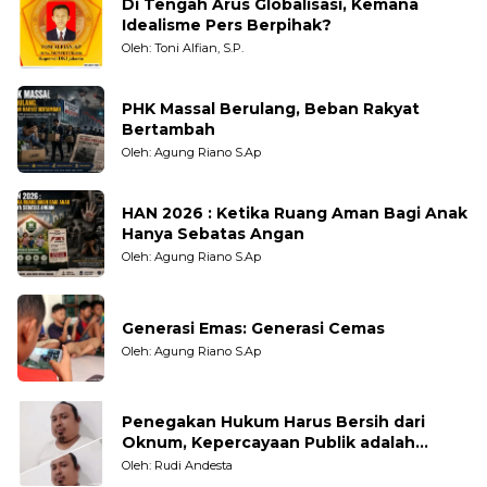
Di Tengah Arus Globalisasi, Kemana
Idealisme Pers Berpihak?
Oleh: Toni Alfian, S.P.
PHK Massal Berulang, Beban Rakyat
Bertambah
Oleh: Agung Riano S.Ap
HAN 2026 : Ketika Ruang Aman Bagi Anak
Hanya Sebatas Angan
Oleh: Agung Riano S.Ap
Generasi Emas: Generasi Cemas
Oleh: Agung Riano S.Ap
Penegakan Hukum Harus Bersih dari
Oknum, Kepercayaan Publik adalah
Taruhannya
Oleh: Rudi Andesta