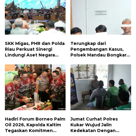
SKK Migas, PHR dan Polda
Terungkap dari
Riau Perkuat Sinergi
Pengembangan Kasus,
Lindungi Aset Negara
Polsek Mandau Bongkar
demi Menjaga Ketahanan
Peredaran Sabu dan
Energi Nasional
Ekstasi di Air Jamban,
Tiga Pelaku Diamankan
Hadiri Forum Borneo Palm
Jumat Curhat Polres
Oil 2026, Kapolda Kaltim
Kukar Wujud Jalin
Tegaskan Komitmen
Kedekatan Dengan