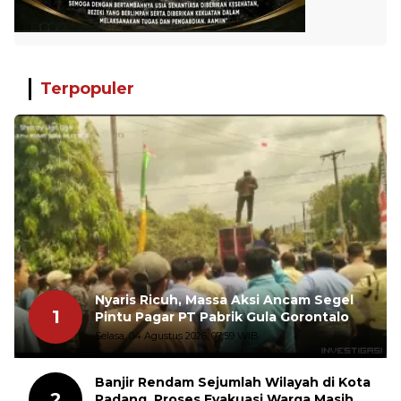
Terpopuler
Nyaris Ricuh, Massa Aksi Ancam Segel
1
Pintu Pagar PT Pabrik Gula Gorontalo
Selasa, 04 Agustus 2026, 07:59 WIB
Banjir Rendam Sejumlah Wilayah di Kota
2
Padang, Proses Evakuasi Warga Masih