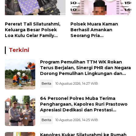
Pererat Tali Silaturahmi,
Polsek Muara Kaman
Keluarga Besar Polsek
Berhasil Amankan
Loa Kulu Gelar Family
Seorang Pria
Gathering Penuh
Penyalahguna Narkotika
Kehangatan
Jenis Sabu
Terkini
Program Pemulihan TTM WK Rokan
Terus Berjalan, Sinergi PHR dan Negara
Dorong Pemulihan Lingkungan dan
Manfaat Ekonomi Daerah
Berita
10 Agustus 2026, 14:27 WIB
64 Personel Polres Muba Terima
Penghargaan, Kapolres Ruri Prastowo
Apresiasi Dedikasi dan Prestasi
Anggota
Berita
10 Agustus 2026, 14:25 WIB
Kapolres Kukar Silaturahmi ke Rumah