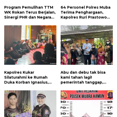
Program Pemulihan TTM
64 Personel Polres Muba
WK Rokan Terus Berjalan,
Terima Penghargaan,
Sinergi PHR dan Negara
Kapolres Ruri Prastowo
Dorong Pemulihan
Apresiasi Dedikasi dan
Lingkungan dan Manfaat
Prestasi Anggota
Ekonomi Daerah
Kapolres Kukar
Abu dan debu tak bisa
Silaturahmi ke Rumah
kami tahan lagi!
Duka Korban Ignasius,
pemerintah tanggap,
Keluarga Percayakan
penyelesaian dijanjikan
Penanganan Kasus
Kepada Polisi