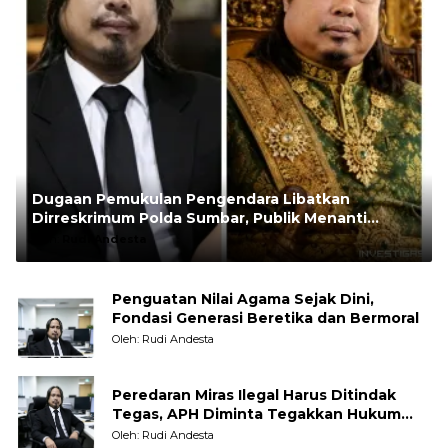
Dugaan Pemukulan Pengendara Libatkan
Dirreskrimum Polda Sumbar, Publik Menanti
Penegakan Hukum yang Transparan
Oleh:
Rudi Andesta
Penguatan Nilai Agama Sejak Dini,
Fondasi Generasi Beretika dan Bermoral
Oleh: Rudi Andesta
Peredaran Miras Ilegal Harus Ditindak
Tegas, APH Diminta Tegakkan Hukum
Tanpa Pandang Bulu
Oleh: Rudi Andesta