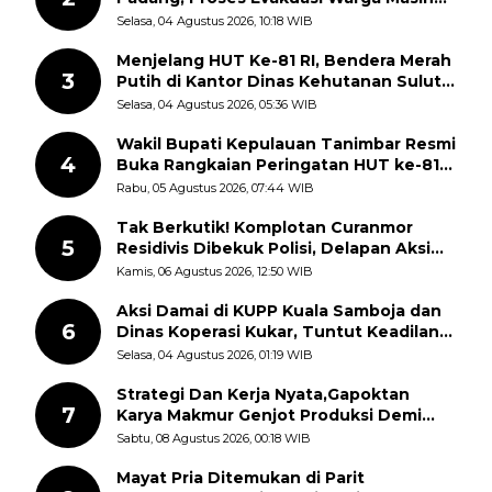
Berlangsung
Selasa, 04 Agustus 2026, 10:18 WIB
Menjelang HUT Ke-81 RI, Bendera Merah
3
Putih di Kantor Dinas Kehutanan Sulut
Disorot Warga
Selasa, 04 Agustus 2026, 05:36 WIB
Wakil Bupati Kepulauan Tanimbar Resmi
4
Buka Rangkaian Peringatan HUT ke-81
Kemerdekaan RI, ASN Diajak Perkuat
Rabu, 05 Agustus 2026, 07:44 WIB
Semangat Nasionalisme
Tak Berkutik! Komplotan Curanmor
5
Residivis Dibekuk Polisi, Delapan Aksi
Curanmor Di Candipuro Terungkap
Kamis, 06 Agustus 2026, 12:50 WIB
Aksi Damai di KUPP Kuala Samboja dan
6
Dinas Koperasi Kukar, Tuntut Keadilan
dan Kesempatan Kerja yang Adil
Selasa, 04 Agustus 2026, 01:19 WIB
Strategi Dan Kerja Nyata,Gapoktan
7
Karya Makmur Genjot Produksi Demi
Swasembada Pangan
Sabtu, 08 Agustus 2026, 00:18 WIB
Mayat Pria Ditemukan di Parit