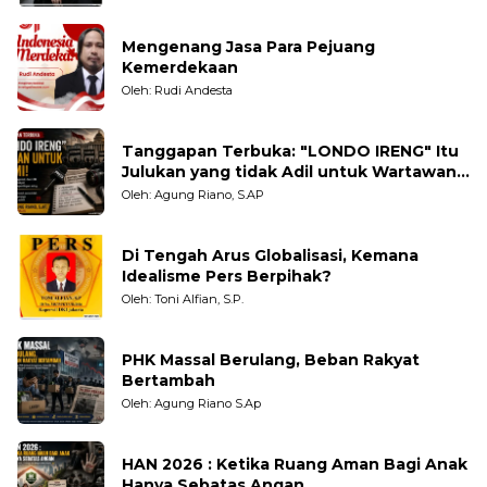
Mengenang Jasa Para Pejuang
Kemerdekaan
Oleh: Rudi Andesta
Tanggapan Terbuka: "LONDO IRENG" Itu
Julukan yang tidak Adil untuk Wartawan,
Pengamat dan LSM
Oleh: Agung Riano, S.AP
Di Tengah Arus Globalisasi, Kemana
Idealisme Pers Berpihak?
Oleh: Toni Alfian, S.P.
PHK Massal Berulang, Beban Rakyat
Bertambah
Oleh: Agung Riano S.Ap
HAN 2026 : Ketika Ruang Aman Bagi Anak
Hanya Sebatas Angan