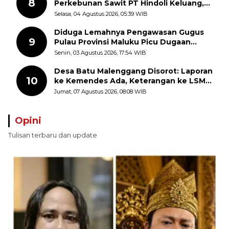
8
Perkebunan Sawit PT Hindoli Keluang,
Polisi Selidiki Penyebab Kematian
Selasa, 04 Agustus 2026, 05:39 WIB
Diduga Lemahnya Pengawasan Gugus
9
Pulau Provinsi Maluku Picu Dugaan
Pungli terhadap Nelayan Bale-Bale di
Senin, 03 Agustus 2026, 17:54 WIB
Perairan Pulau Seira
Desa Batu Malenggang Disorot: Laporan
10
ke Kemendes Ada, Keterangan ke LSM
GMAS Berbeda
Jumat, 07 Agustus 2026, 08:08 WIB
Opini
Tulisan terbaru dan update