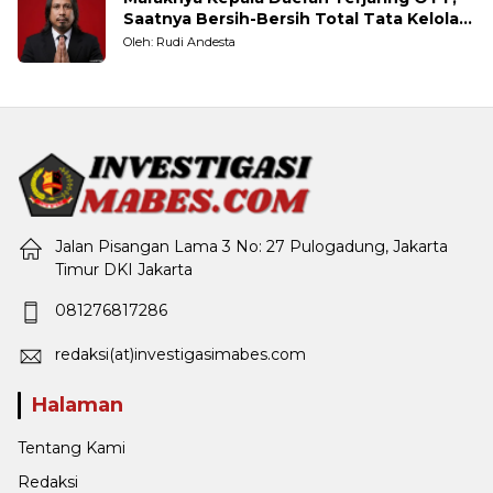
Saatnya Bersih-Bersih Total Tata Kelola
Pemerintahan
Oleh: Rudi Andesta
Jalan Pisangan Lama 3 No: 27 Pulogadung, Jakarta
Timur DKI Jakarta
081276817286
redaksi(at)investigasimabes.com
Halaman
Tentang Kami
Redaksi