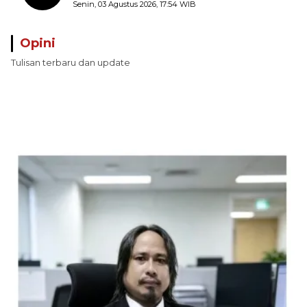
Pungli terhadap Nelayan Bale-Bale di
Senin, 03 Agustus 2026, 17:54 WIB
Perairan Pulau Seira
Opini
Tulisan terbaru dan update