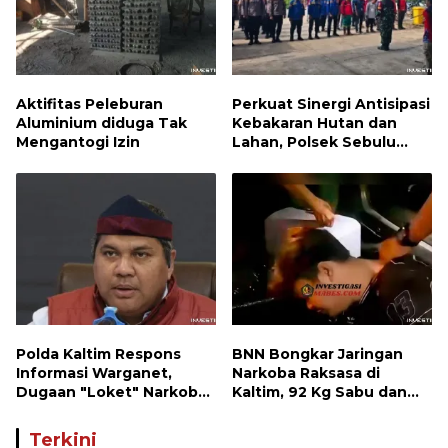
Aktifitas Peleburan
Perkuat Sinergi Antisipasi
Aluminium diduga Tak
Kebakaran Hutan dan
Mengantogi Izin
Lahan, Polsek Sebulu
Hadiri Kegiatan Apel
Kesiapsiagaan Karhutla
Polda Kaltim Respons
BNN Bongkar Jaringan
Informasi Warganet,
Narkoba Raksasa di
Dugaan "Loket" Narkoba
Kaltim, 92 Kg Sabu dan
di Waru PPU Jadi
1.000 Cartridge Vape
Perhatian
Etomidate Disita
Terkini