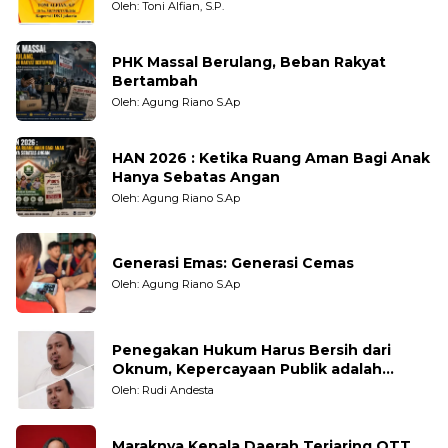
Oleh: Toni Alfian, S.P.
PHK Massal Berulang, Beban Rakyat
Bertambah
Oleh: Agung Riano S.Ap
HAN 2026 : Ketika Ruang Aman Bagi Anak
Hanya Sebatas Angan
Oleh: Agung Riano S.Ap
Generasi Emas: Generasi Cemas
Oleh: Agung Riano S.Ap
Penegakan Hukum Harus Bersih dari
Oknum, Kepercayaan Publik adalah
Taruhannya
Oleh: Rudi Andesta
Maraknya Kepala Daerah Terjaring OTT,