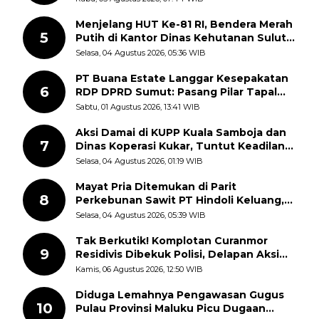
Semangat Nasionalisme
Menjelang HUT Ke-81 RI, Bendera Merah
5
Putih di Kantor Dinas Kehutanan Sulut
Disorot Warga
Selasa, 04 Agustus 2026, 05:36 WIB
PT Buana Estate Langgar Kesepakatan
6
RDP DPRD Sumut: Pasang Pilar Tapal
Batas Sepihak Tanpa Libatkan
Sabtu, 01 Agustus 2026, 13:41 WIB
Masyarakat
Aksi Damai di KUPP Kuala Samboja dan
7
Dinas Koperasi Kukar, Tuntut Keadilan
dan Kesempatan Kerja yang Adil
Selasa, 04 Agustus 2026, 01:19 WIB
Mayat Pria Ditemukan di Parit
8
Perkebunan Sawit PT Hindoli Keluang,
Polisi Selidiki Penyebab Kematian
Selasa, 04 Agustus 2026, 05:39 WIB
Tak Berkutik! Komplotan Curanmor
9
Residivis Dibekuk Polisi, Delapan Aksi
Curanmor Di Candipuro Terungkap
Kamis, 06 Agustus 2026, 12:50 WIB
Diduga Lemahnya Pengawasan Gugus
10
Pulau Provinsi Maluku Picu Dugaan