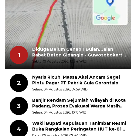
Diduga Belum Genap 1 Bulan, Jalan
1
Rabat Beton Gidanglo - Guwosobokerto
Sudah Pecah
Sabtu, 01 Agustus 2026, 13:44 WIB
Nyaris Ricuh, Massa Aksi Ancam Segel
2
Pintu Pagar PT Pabrik Gula Gorontalo
Selasa, 04 Agustus 2026, 07:59 WIB
Banjir Rendam Sejumlah Wilayah di Kota
3
Padang, Proses Evakuasi Warga Masih
Berlangsung
Selasa, 04 Agustus 2026, 10:18 WIB
Wakil Bupati Kepulauan Tanimbar Resmi
4
Buka Rangkaian Peringatan HUT ke-81
Kemerdekaan RI, ASN Diajak Perkuat
Rabu, 05 Agustus 2026, 07:44 WIB