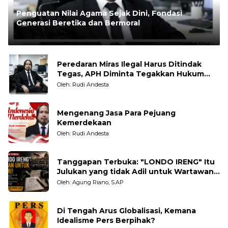
Penguatan Nilai Agama Sejak Dini, Fondasi
Generasi Beretika dan Bermoral
Oleh:
Rudi Andesta
Peredaran Miras Ilegal Harus Ditindak
Tegas, APH Diminta Tegakkan Hukum
Tanpa Pandang Bulu
Oleh: Rudi Andesta
Mengenang Jasa Para Pejuang
Kemerdekaan
Oleh: Rudi Andesta
Tanggapan Terbuka: "LONDO IRENG" Itu
Julukan yang tidak Adil untuk Wartawan,
Pengamat dan LSM
Oleh: Agung Riano, S.AP
Di Tengah Arus Globalisasi, Kemana
Idealisme Pers Berpihak?