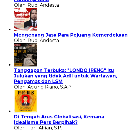
Oleh: Rudi Andesta
Mengenang Jasa Para Pejuang Kemerdekaan
Oleh: Rudi Andesta
Tanggapan Terbuka: "LONDO IRENG" Itu
Julukan yang tidak Adil untuk Wartawan,
Pengamat dan LSM
Oleh: Agung Riano, S.AP
Di Tengah Arus Globalisasi, Kemana
Idealisme Pers Berpihak?
Oleh: Toni Alfian, S.P.