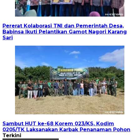
Pererat Kolaborasi TNI dan Pemerintah Desa,
Babinsa Ikuti Pelantikan Gamot Nagori Karang
Sari
Sambut HUT ke-68 Korem 023/KS, Kodim
0205/TK Laksanakan Karbak Penanaman Pohon
Terkini