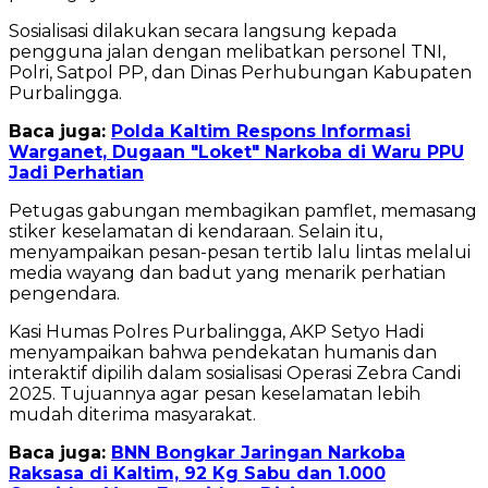
Sosialisasi dilakukan secara langsung kepada
pengguna jalan dengan melibatkan personel TNI,
Polri, Satpol PP, dan Dinas Perhubungan Kabupaten
Purbalingga.
Baca juga:
Polda Kaltim Respons Informasi
Warganet, Dugaan "Loket" Narkoba di Waru PPU
Jadi Perhatian
Petugas gabungan membagikan pamflet, memasang
stiker keselamatan di kendaraan. Selain itu,
menyampaikan pesan-pesan tertib lalu lintas melalui
media wayang dan badut yang menarik perhatian
pengendara.
Kasi Humas Polres Purbalingga, AKP Setyo Hadi
menyampaikan bahwa pendekatan humanis dan
interaktif dipilih dalam sosialisasi Operasi Zebra Candi
2025. Tujuannya agar pesan keselamatan lebih
mudah diterima masyarakat.
Baca juga:
BNN Bongkar Jaringan Narkoba
Raksasa di Kaltim, 92 Kg Sabu dan 1.000