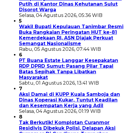
Putih di Kantor Dinas Kehutanan Sulut
Disorot Warga
Selasa, 04 Agustus 2026, 05:36 WIB
5
Wakil Bupati Kepulauan Tanimbar Resmi
Buka Rangkaian Peringatan HUT ke-81
Kemerdekaan RI, ASN Diajak Perkuat
Semangat Nasionalisme
Rabu, 05 Agustus 2026, 07:44 WIB
6
PT Buana Estate Langgar Kesepakatan
RDP DPRD Sumut: Pasang Pilar Tapal
Batas Sepihak Tanpa Libatkan
Masyarakat
Sabtu, 01 Agustus 2026, 13:41 WIB
7
Aksi Damai di KUPP Kuala Samboja dan
Dinas Koperasi Kukar, Tuntut Keadilan
dan Kesempatan Kerja yang Adil
Selasa, 04 Agustus 2026, 01:19 WIB
8
Tak Berkutik! Komplotan Curanmor
Residivis Dibekuk Polisi, Delapan Aksi