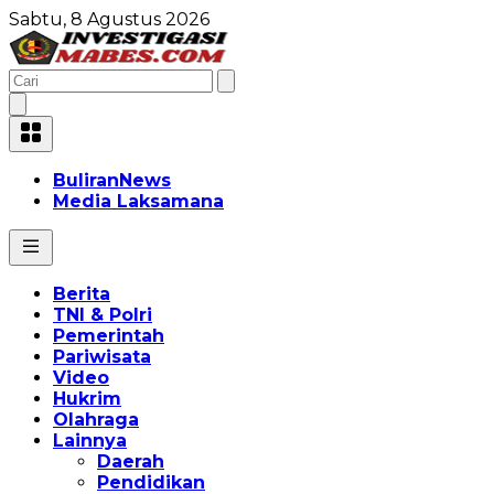
Sabtu, 8 Agustus 2026
BuliranNews
Media Laksamana
Berita
TNI & Polri
Pemerintah
Pariwisata
Video
Hukrim
Olahraga
Lainnya
Daerah
Pendidikan