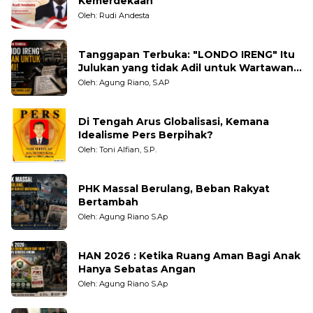
Kemerdekaan
Oleh: Rudi Andesta
Tanggapan Terbuka: "LONDO IRENG" Itu
Julukan yang tidak Adil untuk Wartawan,
Pengamat dan LSM
Oleh: Agung Riano, S.AP
Di Tengah Arus Globalisasi, Kemana
Idealisme Pers Berpihak?
Oleh: Toni Alfian, S.P.
PHK Massal Berulang, Beban Rakyat
Bertambah
Oleh: Agung Riano S.Ap
HAN 2026 : Ketika Ruang Aman Bagi Anak
Hanya Sebatas Angan
Oleh: Agung Riano S.Ap