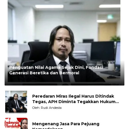
Penguatan Nilai Agama Sejak Dini, Fondasi
Generasi Beretika dan Bermoral
Oleh:
Rudi Andesta
Peredaran Miras Ilegal Harus Ditindak
Tegas, APH Diminta Tegakkan Hukum
Tanpa Pandang Bulu
Oleh: Rudi Andesta
Mengenang Jasa Para Pejuang