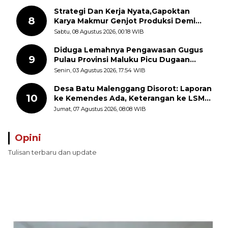
Strategi Dan Kerja Nyata,Gapoktan
8
Karya Makmur Genjot Produksi Demi
Swasembada Pangan
Sabtu, 08 Agustus 2026, 00:18 WIB
Diduga Lemahnya Pengawasan Gugus
9
Pulau Provinsi Maluku Picu Dugaan
Pungli terhadap Nelayan Bale-Bale di
Senin, 03 Agustus 2026, 17:54 WIB
Perairan Pulau Seira
Desa Batu Malenggang Disorot: Laporan
10
ke Kemendes Ada, Keterangan ke LSM
GMAS Berbeda
Jumat, 07 Agustus 2026, 08:08 WIB
Opini
Tulisan terbaru dan update