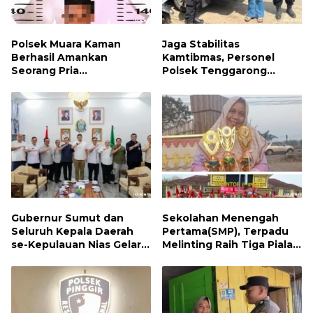
Polsek Muara Kaman
Jaga Stabilitas
Berhasil Amankan
Kamtibmas, Personel
Seorang Pria
Polsek Tenggarong
Penyalahguna Narkotika
Laksanakan Patroli
Jenis Sabu
Dialogis Siang Hari
Gubernur Sumut dan
Sekolahan Menengah
Seluruh Kepala Daerah
Pertama(SMP), Terpadu
se-Kepulauan Nias Gelar
Melinting Raih Tiga Piala
Rapat Terbatas
Bergengsi di Ajang Loud
Championship, Lampung
Timur