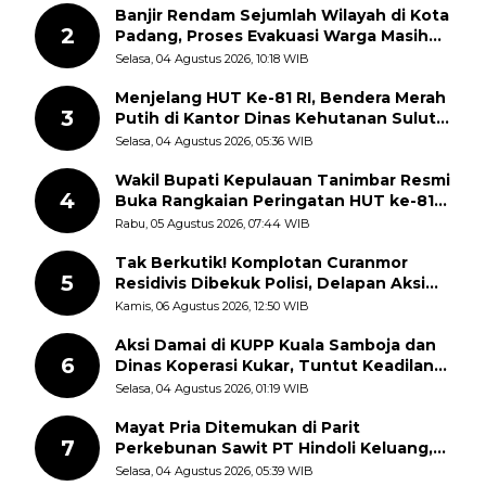
Banjir Rendam Sejumlah Wilayah di Kota
2
Padang, Proses Evakuasi Warga Masih
Berlangsung
Selasa, 04 Agustus 2026, 10:18 WIB
Menjelang HUT Ke-81 RI, Bendera Merah
3
Putih di Kantor Dinas Kehutanan Sulut
Disorot Warga
Selasa, 04 Agustus 2026, 05:36 WIB
Wakil Bupati Kepulauan Tanimbar Resmi
4
Buka Rangkaian Peringatan HUT ke-81
Kemerdekaan RI, ASN Diajak Perkuat
Rabu, 05 Agustus 2026, 07:44 WIB
Semangat Nasionalisme
Tak Berkutik! Komplotan Curanmor
5
Residivis Dibekuk Polisi, Delapan Aksi
Curanmor Di Candipuro Terungkap
Kamis, 06 Agustus 2026, 12:50 WIB
Aksi Damai di KUPP Kuala Samboja dan
6
Dinas Koperasi Kukar, Tuntut Keadilan
dan Kesempatan Kerja yang Adil
Selasa, 04 Agustus 2026, 01:19 WIB
Mayat Pria Ditemukan di Parit
7
Perkebunan Sawit PT Hindoli Keluang,
Polisi Selidiki Penyebab Kematian
Selasa, 04 Agustus 2026, 05:39 WIB