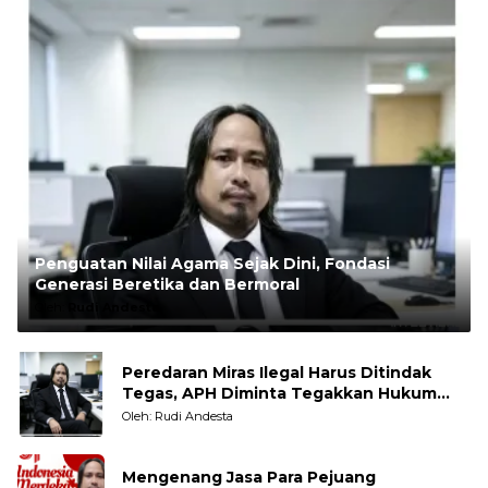
Penguatan Nilai Agama Sejak Dini, Fondasi
Generasi Beretika dan Bermoral
Oleh:
Rudi Andesta
Peredaran Miras Ilegal Harus Ditindak
Tegas, APH Diminta Tegakkan Hukum
Tanpa Pandang Bulu
Oleh: Rudi Andesta
Mengenang Jasa Para Pejuang