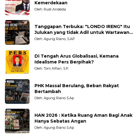
Kemerdekaan
Oleh: Rudi Andesta
Tanggapan Terbuka: "LONDO IRENG" Itu
Julukan yang tidak Adil untuk Wartawan,
Pengamat dan LSM
Oleh: Agung Riano, S.AP
Di Tengah Arus Globalisasi, Kemana
Idealisme Pers Berpihak?
Oleh: Toni Alfian, S.P.
PHK Massal Berulang, Beban Rakyat
Bertambah
Oleh: Agung Riano S.Ap
HAN 2026 : Ketika Ruang Aman Bagi Anak
Hanya Sebatas Angan
Oleh: Agung Riano S.Ap