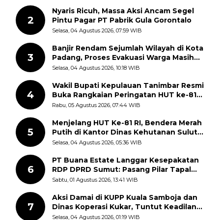
Nyaris Ricuh, Massa Aksi Ancam Segel
2
Pintu Pagar PT Pabrik Gula Gorontalo
Selasa, 04 Agustus 2026, 07:59 WIB
Banjir Rendam Sejumlah Wilayah di Kota
3
Padang, Proses Evakuasi Warga Masih
Berlangsung
Selasa, 04 Agustus 2026, 10:18 WIB
Wakil Bupati Kepulauan Tanimbar Resmi
4
Buka Rangkaian Peringatan HUT ke-81
Kemerdekaan RI, ASN Diajak Perkuat
Rabu, 05 Agustus 2026, 07:44 WIB
Semangat Nasionalisme
Menjelang HUT Ke-81 RI, Bendera Merah
5
Putih di Kantor Dinas Kehutanan Sulut
Disorot Warga
Selasa, 04 Agustus 2026, 05:36 WIB
PT Buana Estate Langgar Kesepakatan
6
RDP DPRD Sumut: Pasang Pilar Tapal
Batas Sepihak Tanpa Libatkan
Sabtu, 01 Agustus 2026, 13:41 WIB
Masyarakat
Aksi Damai di KUPP Kuala Samboja dan
7
Dinas Koperasi Kukar, Tuntut Keadilan
dan Kesempatan Kerja yang Adil
Selasa, 04 Agustus 2026, 01:19 WIB