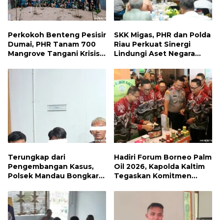
Perkokoh Benteng Pesisir
SKK Migas, PHR dan Polda
Dumai, PHR Tanam 700
Riau Perkuat Sinergi
Mangrove Tangani Krisis
Lindungi Aset Negara
Iklim dan Lindungi
demi Menjaga Ketahanan
Keanekaragaman Hayati
Energi Nasional
Terungkap dari
Hadiri Forum Borneo Palm
Pengembangan Kasus,
Oil 2026, Kapolda Kaltim
Polsek Mandau Bongkar
Tegaskan Komitmen
Peredaran Sabu dan
Cegah Karhutla
Ekstasi di Air Jamban,
Tiga Pelaku Diamankan