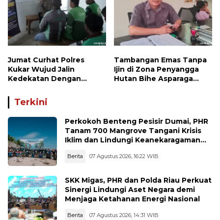
Jumat Curhat Polres
Tambangan Emas Tanpa
Kukar Wujud Jalin
Ijin di Zona Penyangga
Kedekatan Dengan
Hutan Bihe Asparaga
Masyarakat
Dihentikan, Air Sungai
Keruh dan Wisata
Terkini
Terancam
Perkokoh Benteng Pesisir Dumai, PHR
Tanam 700 Mangrove Tangani Krisis
Iklim dan Lindungi Keanekaragaman
Hayati
Berita
07 Agustus 2026, 16:22 WIB
SKK Migas, PHR dan Polda Riau Perkuat
Sinergi Lindungi Aset Negara demi
Menjaga Ketahanan Energi Nasional
Berita
07 Agustus 2026, 14:31 WIB