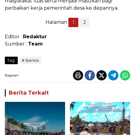
masyarakat luas serta menjadi masukan bagi
perbaikan kerja pemerintah desa ke depannya.
Halaman
1
2
Editor :
Redaktur
Sumber :
Team
Tag:
Bennix
Bagikan
Berita Terkait