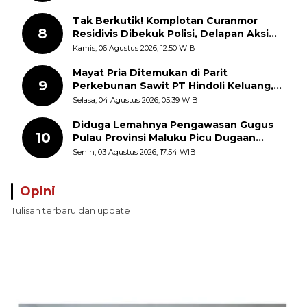
Tak Berkutik! Komplotan Curanmor
8
Residivis Dibekuk Polisi, Delapan Aksi
Curanmor Di Candipuro Terungkap
Kamis, 06 Agustus 2026, 12:50 WIB
Mayat Pria Ditemukan di Parit
9
Perkebunan Sawit PT Hindoli Keluang,
Polisi Selidiki Penyebab Kematian
Selasa, 04 Agustus 2026, 05:39 WIB
Diduga Lemahnya Pengawasan Gugus
10
Pulau Provinsi Maluku Picu Dugaan
Pungli terhadap Nelayan Bale-Bale di
Senin, 03 Agustus 2026, 17:54 WIB
Perairan Pulau Seira
Opini
Tulisan terbaru dan update