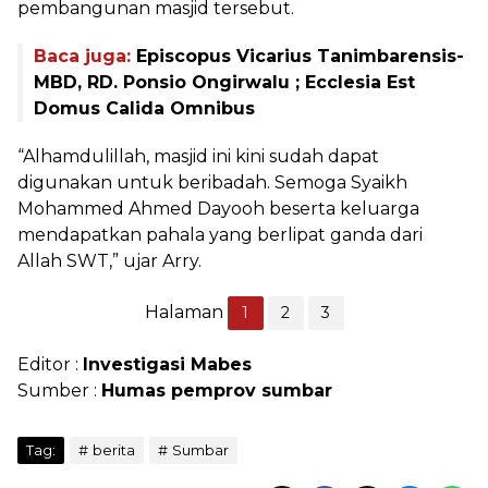
pembangunan masjid tersebut.
Baca juga:
Episcopus Vicarius Tanimbarensis-
MBD, RD. Ponsio Ongirwalu ; Ecclesia Est
Domus Calida Omnibus
“Alhamdulillah, masjid ini kini sudah dapat
digunakan untuk beribadah. Semoga Syaikh
Mohammed Ahmed Dayooh beserta keluarga
mendapatkan pahala yang berlipat ganda dari
Allah SWT,” ujar Arry.
Halaman
1
2
3
Editor :
Investigasi Mabes
Sumber :
Humas pemprov sumbar
Tag:
berita
Sumbar