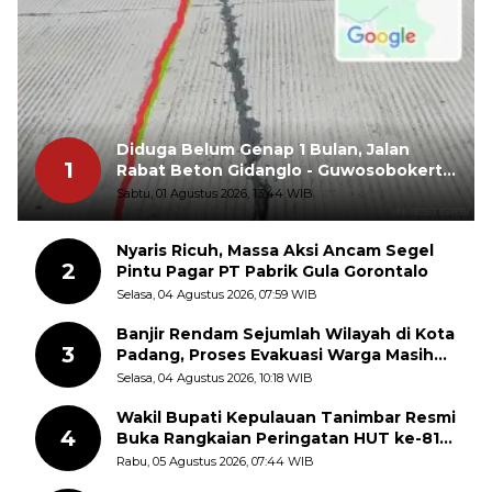
Diduga Belum Genap 1 Bulan, Jalan
1
Rabat Beton Gidanglo - Guwosobokerto
Sudah Pecah
Sabtu, 01 Agustus 2026, 13:44 WIB
Nyaris Ricuh, Massa Aksi Ancam Segel
2
Pintu Pagar PT Pabrik Gula Gorontalo
Selasa, 04 Agustus 2026, 07:59 WIB
Banjir Rendam Sejumlah Wilayah di Kota
3
Padang, Proses Evakuasi Warga Masih
Berlangsung
Selasa, 04 Agustus 2026, 10:18 WIB
Wakil Bupati Kepulauan Tanimbar Resmi
4
Buka Rangkaian Peringatan HUT ke-81
Kemerdekaan RI, ASN Diajak Perkuat
Rabu, 05 Agustus 2026, 07:44 WIB
Semangat Nasionalisme