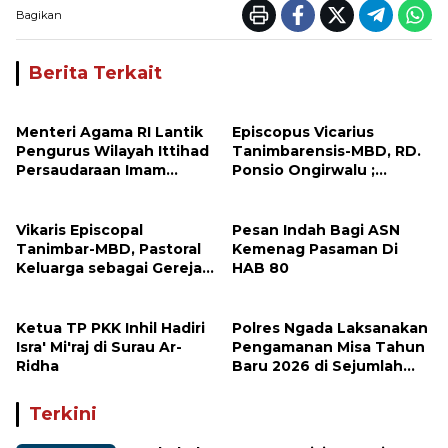
Bagikan
Berita Terkait
Menteri Agama RI Lantik
Episcopus Vicarius
Pengurus Wilayah Ittihad
Tanimbarensis-MBD, RD.
Persaudaraan Imam
Ponsio Ongirwalu ;
Masjid Provinsi Maluku
Ecclesia Est Domus Calida
Utara
Omnibus
Vikaris Episcopal
Pesan Indah Bagi ASN
Tanimbar-MBD, Pastoral
Kemenag Pasaman Di
Keluarga sebagai Gereja
HAB 80
Domestik
Ketua TP PKK Inhil Hadiri
Polres Ngada Laksanakan
Isra' Mi'raj di Surau Ar-
Pengamanan Misa Tahun
Ridha
Baru 2026 di Sejumlah
Gereja Kota Bajawa
Terkini