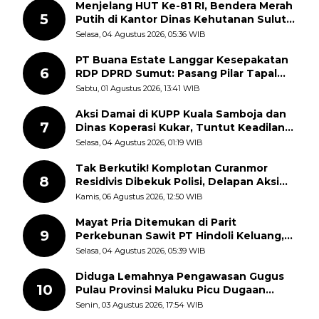
Menjelang HUT Ke-81 RI, Bendera Merah
5
Putih di Kantor Dinas Kehutanan Sulut
Disorot Warga
Selasa, 04 Agustus 2026, 05:36 WIB
PT Buana Estate Langgar Kesepakatan
6
RDP DPRD Sumut: Pasang Pilar Tapal
Batas Sepihak Tanpa Libatkan
Sabtu, 01 Agustus 2026, 13:41 WIB
Masyarakat
Aksi Damai di KUPP Kuala Samboja dan
7
Dinas Koperasi Kukar, Tuntut Keadilan
dan Kesempatan Kerja yang Adil
Selasa, 04 Agustus 2026, 01:19 WIB
Tak Berkutik! Komplotan Curanmor
8
Residivis Dibekuk Polisi, Delapan Aksi
Curanmor Di Candipuro Terungkap
Kamis, 06 Agustus 2026, 12:50 WIB
Mayat Pria Ditemukan di Parit
9
Perkebunan Sawit PT Hindoli Keluang,
Polisi Selidiki Penyebab Kematian
Selasa, 04 Agustus 2026, 05:39 WIB
Diduga Lemahnya Pengawasan Gugus
10
Pulau Provinsi Maluku Picu Dugaan
Pungli terhadap Nelayan Bale-Bale di
Senin, 03 Agustus 2026, 17:54 WIB
Perairan Pulau Seira