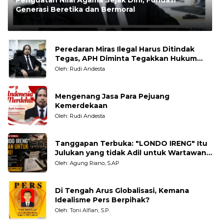
Generasi Beretika dan Bermoral
Oleh:
Rudi Andesta
Peredaran Miras Ilegal Harus Ditindak
Tegas, APH Diminta Tegakkan Hukum
Tanpa Pandang Bulu
Oleh: Rudi Andesta
Mengenang Jasa Para Pejuang
Kemerdekaan
Oleh: Rudi Andesta
Tanggapan Terbuka: "LONDO IRENG" Itu
Julukan yang tidak Adil untuk Wartawan,
Pengamat dan LSM
Oleh: Agung Riano, S.AP
Di Tengah Arus Globalisasi, Kemana
Idealisme Pers Berpihak?
Oleh: Toni Alfian, S.P.