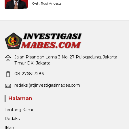
Pemerintahan
Oleh: Rudi Andesta
Jalan Pisangan Lama 3 No: 27 Pulogadung, Jakarta
Timur DKI Jakarta
081276817286
redaksi(at)investigasimabes.com
Halaman
Tentang Kami
Redaksi
Iklan