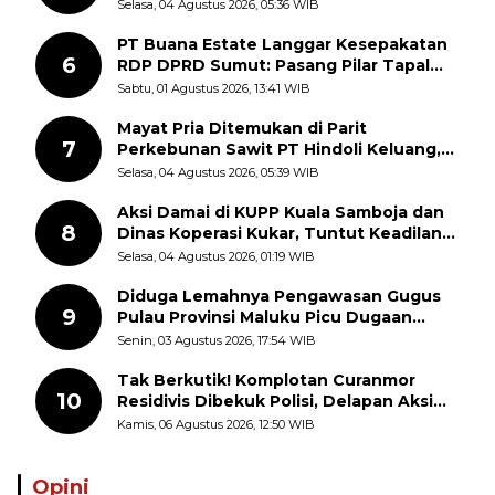
Disorot Warga
Selasa, 04 Agustus 2026, 05:36 WIB
PT Buana Estate Langgar Kesepakatan
6
RDP DPRD Sumut: Pasang Pilar Tapal
Batas Sepihak Tanpa Libatkan
Sabtu, 01 Agustus 2026, 13:41 WIB
Masyarakat
Mayat Pria Ditemukan di Parit
7
Perkebunan Sawit PT Hindoli Keluang,
Polisi Selidiki Penyebab Kematian
Selasa, 04 Agustus 2026, 05:39 WIB
Aksi Damai di KUPP Kuala Samboja dan
8
Dinas Koperasi Kukar, Tuntut Keadilan
dan Kesempatan Kerja yang Adil
Selasa, 04 Agustus 2026, 01:19 WIB
Diduga Lemahnya Pengawasan Gugus
9
Pulau Provinsi Maluku Picu Dugaan
Pungli terhadap Nelayan Bale-Bale di
Senin, 03 Agustus 2026, 17:54 WIB
Perairan Pulau Seira
Tak Berkutik! Komplotan Curanmor
10
Residivis Dibekuk Polisi, Delapan Aksi
Curanmor Di Candipuro Terungkap
Kamis, 06 Agustus 2026, 12:50 WIB
Opini