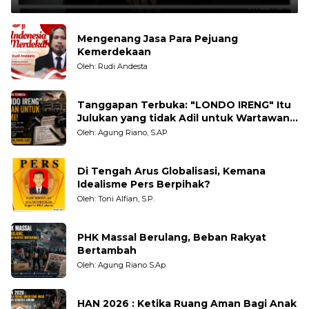
Mengenang Jasa Para Pejuang
Kemerdekaan
Oleh: Rudi Andesta
Tanggapan Terbuka: "LONDO IRENG" Itu
Julukan yang tidak Adil untuk Wartawan,
Pengamat dan LSM
Oleh: Agung Riano, S.AP
Di Tengah Arus Globalisasi, Kemana
Idealisme Pers Berpihak?
Oleh: Toni Alfian, S.P.
PHK Massal Berulang, Beban Rakyat
Bertambah
Oleh: Agung Riano S.Ap
HAN 2026 : Ketika Ruang Aman Bagi Anak