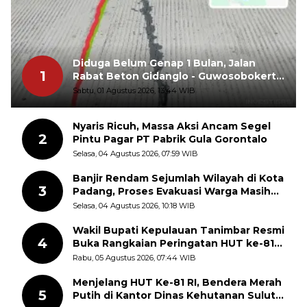
Diduga Belum Genap 1 Bulan, Jalan
1
Rabat Beton Gidanglo - Guwosobokerto
Sudah Pecah
Sabtu, 01 Agustus 2026, 13:44 WIB
Nyaris Ricuh, Massa Aksi Ancam Segel
2
Pintu Pagar PT Pabrik Gula Gorontalo
Selasa, 04 Agustus 2026, 07:59 WIB
Banjir Rendam Sejumlah Wilayah di Kota
3
Padang, Proses Evakuasi Warga Masih
Berlangsung
Selasa, 04 Agustus 2026, 10:18 WIB
Wakil Bupati Kepulauan Tanimbar Resmi
4
Buka Rangkaian Peringatan HUT ke-81
Kemerdekaan RI, ASN Diajak Perkuat
Rabu, 05 Agustus 2026, 07:44 WIB
Semangat Nasionalisme
Menjelang HUT Ke-81 RI, Bendera Merah
5
Putih di Kantor Dinas Kehutanan Sulut