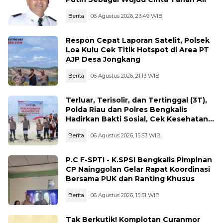
Berita
06 Agustus 2026, 23:49 WIB
Respon Cepat Laporan Satelit, Polsek
Loa Kulu Cek Titik Hotspot di Area PT
AJP Desa Jongkang
Berita
06 Agustus 2026, 21:13 WIB
Terluar, Terisolir, dan Tertinggal (3T),
Polda Riau dan Polres Bengkalis
Hadirkan Bakti Sosial, Cek Kesehatan
Gratis, hingga Dialog Kebangsaan di
Berita
06 Agustus 2026, 15:53 WIB
Rupat
P.C F-SPTI - K.SPSI Bengkalis Pimpinan
CP Nainggolan Gelar Rapat Koordinasi
Bersama PUK dan Ranting Khusus
Berita
06 Agustus 2026, 15:51 WIB
Tak Berkutik! Komplotan Curanmor