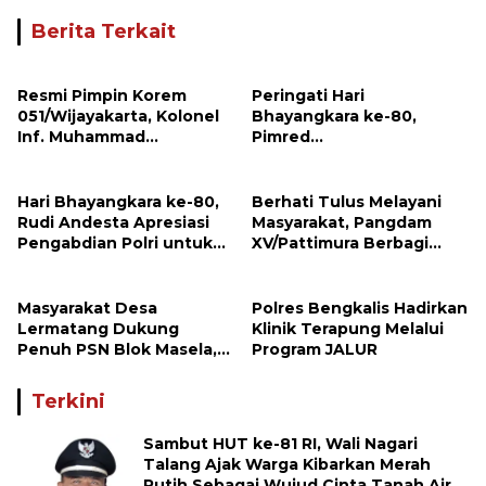
Berita Terkait
Resmi Pimpin Korem
Peringati Hari
051/Wijayakarta, Kolonel
Bhayangkara ke-80,
Inf. Muhammad
Pimred
Benrieyadin Sjafrie
Investigasimabes.com
Emban Amanah Baru
Rudi Andesta Sampaikan
Apresiasi dan Ucapan
Hari Bhayangkara ke-80,
Berhati Tulus Melayani
Selamat kepada Kapolres
Rudi Andesta Apresiasi
Masyarakat, Pangdam
Sijunjung
Pengabdian Polri untuk
XV/Pattimura Berbagi
Bangsa
Kasih Bersama Pedagang
Kue di Desa Lermatang
Masyarakat Desa
Polres Bengkalis Hadirkan
Lermatang Dukung
Klinik Terapung Melalui
Penuh PSN Blok Masela,
Program JALUR
Harapkan Pangdam
XV/Pattimura Terus Hadir
Terkini
di Tengah Rakyat
Sambut HUT ke-81 RI, Wali Nagari
Talang Ajak Warga Kibarkan Merah
Putih Sebagai Wujud Cinta Tanah Air